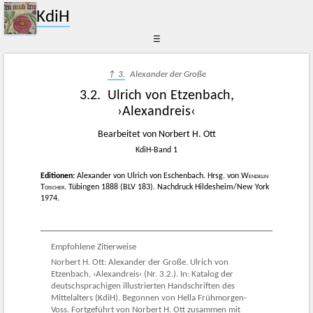
KdiH
☰
↑ 3.
Alexander der Große
3.2. Ulrich von Etzenbach,
›Alexandreis‹
Bearbeitet von Norbert H. Ott
KdiH-Band 1
Editionen:
Alexander von Ulrich von Eschenbach. Hrsg. von
Wendelin
Toischer
. Tübingen 1888 (BLV 183). Nachdruck Hildesheim/New York
1974.
Empfohlene Zitierweise
Norbert H. Ott: Alexander der Große. Ulrich von
Etzenbach, ›Alexandreis‹ (Nr. 3.2.). In: Katalog der
deutschsprachigen illustrierten Handschriften des
Mittelalters (KdiH). Begonnen von Hella Frühmorgen-
Voss. Fortgeführt von Norbert H. Ott zusammen mit