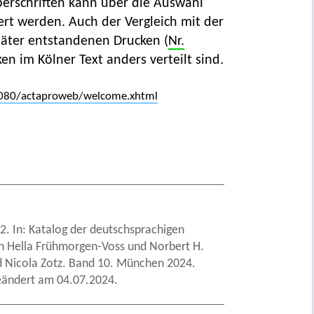
berschriften kann über die Auswahl
ert werden. Auch der Vergleich mit der
päter entstandenen Drucken (
Nr.
cken im Kölner Text anders verteilt sind.
:8080/actaproweb/welcome.xhtml
.2. In: Katalog der deutschsprachigen
von Hella Frühmorgen-Voss und Norbert H.
nd Nicola Zotz. Band 10. München 2024.
eändert am 04.07.2024.