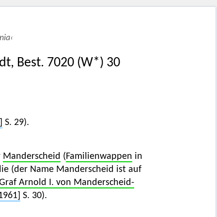
nia‹
adt, Best. 7020 (W*) 30
]
S. 29).
r
Manderscheid
(
Familienwappen
in
ilie (der Name Manderscheid ist auf
Graf Arnold I. von Manderscheid-
1961]
S. 30).