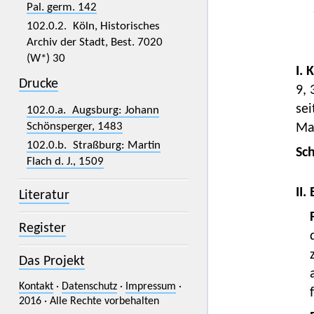
Pal. germ. 142
102.0.2. Köln, Historisches
Archiv der Stadt, Best. 7020
(W*) 30
I. 
Drucke
9, 
se
102.0.a. Augsburg: Johann
Schönsperger, 1483
Maj
102.0.b. Straßburg: Martin
Sc
Flach d. J., 1509
II.
Literatur
Register
Das Projekt
Kontakt
·
Datenschutz
·
Impressum
·
2016 · Alle Rechte vorbehalten