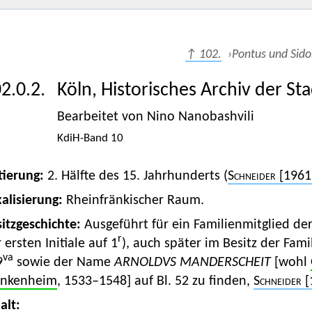
↑ 102.
›Pontus und Sido
2.0.2.
Köln, Historisches Archiv der St
Bearbeitet von Nino Nanobashvili
KdiH-Band 10
tierung:
2. Hälfte des 15. Jahrhunderts (
Schneider
[1961
alisierung:
Rheinfränkischer Raum.
itzgeschichte:
Ausgeführt für ein Familienmitglied de
r
 ersten Initiale auf 1
), auch später im Besitz der Fam
va
9
sowie der Name
ARNOLDVS MANDERSCHEIT
[wohl
ankenheim
, 1533–1548] auf Bl. 52 zu finden,
Schneider
[
alt: