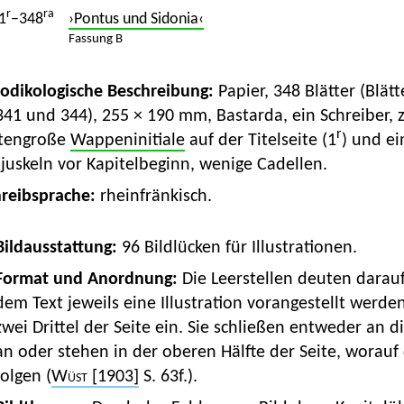
r
ra
1
–348
›Pontus und Sidonia‹
Fassung B
Kodikologische Beschreibung:
Papier, 348 Blätter (Blät
341 und 344), 255 × 190 mm, Bastarda, ein Schreiber, z
r
itengroße
Wappeninitiale
auf der Titelseite (1
) und ei
uskeln vor Kapitelbeginn, wenige Cadellen.
hreibsprache:
rheinfränkisch.
 Bildausstattung:
96 Bildlücken für Illustrationen.
Format und Anordnung:
Die Leerstellen deuten darau
dem Text jeweils eine Illustration vorangestellt werde
zwei Drittel der Seite ein. Sie schließen entweder an d
an oder stehen in der oberen Hälfte der Seite, worauf 
folgen (
Wüst
[1903]
S. 63f.).