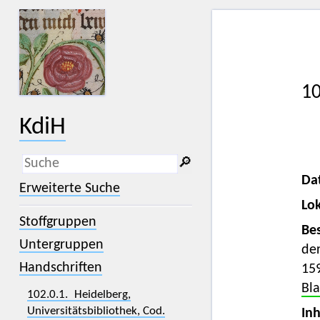
10
KdiH
🔎︎
Da
_
(der Unterstrich) ist Platzhalter für
Erweiterte Suche
genau ein Zeichen.
Lok
%
(das Prozentzeichen) ist Platzhalter
Stoffgruppen
für kein, ein oder mehr als ein
Bes
Zeichen.
Untergruppen
der
Handschriften
15
Bl
102.0.1. Heidelberg,
Universitätsbibliothek, Cod.
Inh