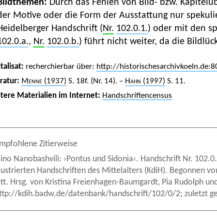
Bildthemen:
Durch das Fehlen von Bild- bzw. Kapitelü
der Motive oder die Form der Ausstattung nur spekuli
Heidelberger Handschrift (
Nr.
102.0.1.
) oder mit den s
102.0.a.
,
Nr.
102.0.b.
) führt nicht weiter, da die Bildlü
talisat:
recherchierbar über:
http://historischesarchivkoeln.de
eratur:
Menne
(1937)
S. 18f. (Nr. 14). –
Hahn
(1997)
S. 11.
tere Materialien im Internet:
Handschriftencensus
mpfohlene Zitierweise
ino Nanobashvili: ›Pontus und Sidonia‹. Handschrift Nr. 102.0
llustrierten Handschriften des Mittelalters (KdiH). Begonnen 
tt. Hrsg. von Kristina Freienhagen-Baumgardt, Pia Rudolph u
ttp://kdih.badw.de/datenbank/handschrift/102/0/2; zuletzt g