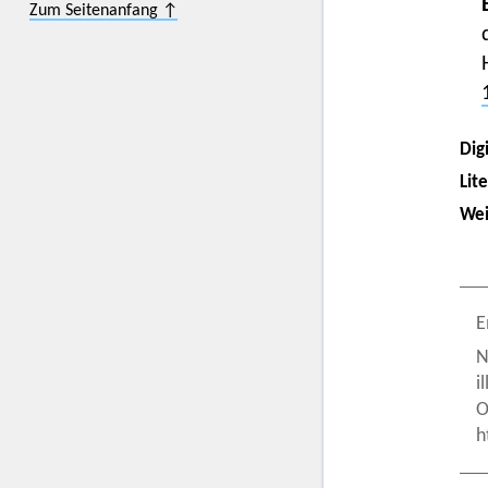
Zum Seitenanfang ↑
Digi
Lit
Wei
E
N
i
O
h