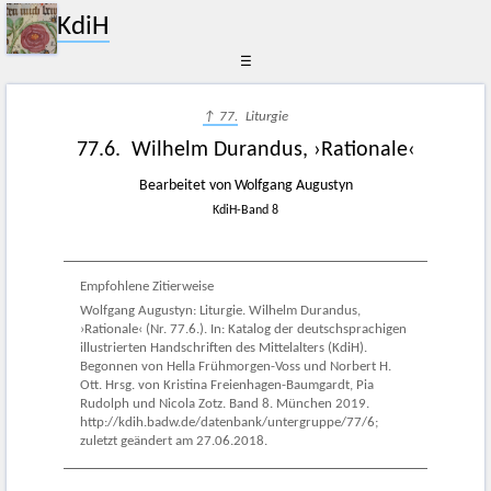
KdiH
☰
↑ 77.
Liturgie
77.6. Wilhelm Durandus, ›Rationale‹
Bearbeitet von Wolfgang Augustyn
KdiH-Band 8
Empfohlene Zitierweise
Wolfgang Augustyn: Liturgie. Wilhelm Durandus,
›Rationale‹ (Nr. 77.6.). In: Katalog der deutschsprachigen
illustrierten Handschriften des Mittelalters (KdiH).
Begonnen von Hella Frühmorgen-Voss und Norbert H.
Ott. Hrsg. von Kristina Freienhagen-Baumgardt, Pia
Rudolph und Nicola Zotz. Band 8. München 2019.
http://kdih.badw.de/datenbank/untergruppe/77/6;
zuletzt geändert am 27.06.2018.