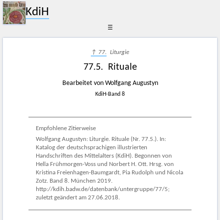
KdiH
☰
↑ 77.
Liturgie
77.5. Rituale
Bearbeitet von Wolfgang Augustyn
KdiH-Band 8
Empfohlene Zitierweise
Wolfgang Augustyn: Liturgie. Rituale (Nr. 77.5.). In:
Katalog der deutschsprachigen illustrierten
Handschriften des Mittelalters (KdiH). Begonnen von
Hella Frühmorgen-Voss und Norbert H. Ott. Hrsg. von
Kristina Freienhagen-Baumgardt, Pia Rudolph und Nicola
Zotz. Band 8. München 2019.
http://kdih.badw.de/datenbank/untergruppe/77/5;
zuletzt geändert am 27.06.2018.