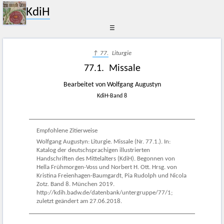
KdiH
☰
↑ 77.
Liturgie
77.1. Missale
Bearbeitet von Wolfgang Augustyn
KdiH-Band 8
Empfohlene Zitierweise
Wolfgang Augustyn: Liturgie. Missale (Nr. 77.1.). In:
Katalog der deutschsprachigen illustrierten
Handschriften des Mittelalters (KdiH). Begonnen von
Hella Frühmorgen-Voss und Norbert H. Ott. Hrsg. von
Kristina Freienhagen-Baumgardt, Pia Rudolph und Nicola
Zotz. Band 8. München 2019.
http://kdih.badw.de/datenbank/untergruppe/77/1;
zuletzt geändert am 27.06.2018.