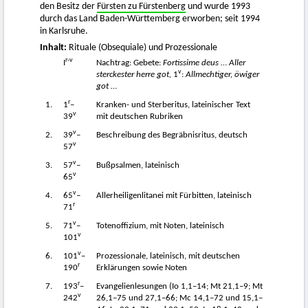
den Besitz der
Fürsten zu Fürstenberg
und wurde 1993
durch das Land Baden-Württemberg erworben; seit 1994
in Karlsruhe.
Inhalt:
Rituale (Obsequiale) und Prozessionale
r-v
I
Nachtrag: Gebete:
Fortissime deus
…
Aller
v
sterckester herre got,
1
:
Allmechtiger, öwiger
got
…
r
1.
1
–
Kranken- und Sterberitus, lateinischer Text
v
39
mit deutschen Rubriken
v
2.
39
–
Beschreibung des Begräbnisritus, deutsch
v
57
v
3.
57
–
Bußpsalmen, lateinisch
v
65
v
4.
65
–
Allerheiligenlitanei mit Fürbitten, lateinisch
r
71
v
5.
71
–
Totenoffizium, mit Noten, lateinisch
v
101
v
6.
101
–
Prozessionale, lateinisch, mit deutschen
r
190
Erklärungen sowie Noten
r
7.
193
–
Evangelienlesungen (Io 1,1–14; Mt 21,1–9; Mt
v
242
26,1–75 und 27,1–66; Mc 14,1–72 und 15,1–