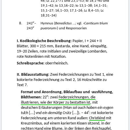
46; Lc 22,1–71 und 23,1–53; Io 18,1–40 und
19,1–42; Io 13,16–22; Io 13,1–38; 14,1–31;
15,1–27; 16,1–33; 17,1–26; Lc 8,4–15; Lc
18,31–34)
v
8.
242
–
Hymnus (
Benedictus
…; vgl. ›
Canticum trium
v
243
puerorum
‹) und Responsorien
I. Kodikologische Beschreibung:
Papier, I + 244 + II
Blätter, 300 × 215 mm, Bastarda, eine Hand, einspaltig,
19–20 Zeilen, rote Initialen und zweizeilige Lombarden,
rote Notenlinien mit Notation.
Schreibsprache:
oberrheinisch.
II. Bildausstattung:
Zwei Federzeichnungen zu Text 1, eine
kolorierte Federzeichnung zu Text 2, 16 Holzschnitte zu
Text 7.
Format und Anordnung, Bildaufbau und -ausführung,
v
Bildthemen:
22
: zwei
Federzeichnungen, die
illustrieren, wie der Körper zu bestatten ist
, mit
deutschen Erläuterungen (
Man sol ouch haben eín eygen
r
tuͦch
[...]
vnd eín demútig Crútz
[...]). – 44
: rot kolorierte
Federzeichnung am unteren Rand außen:
Christkind
mit
Kreuznimbus, auf einem karierten Kissen sitzend, in der
rechten Hand eine Blume, in der linken den Reichsapfel,