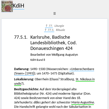
KdiH
☰
↑ 77.
Liturgie
↑ 77.5.
Rituale
77.5.1.
Karlsruhe, Badische
Landesbibliothek, Cod.
Donaueschingen 424
Bearbeitet von Wolfgang Augustyn
KdiH-Band 8
Datierung:
1490–1500 (Wasserzeichen:
»Unberechenbare
Zinsen« [1993]
); um 1470–1475 (Digitalisat).
Lokalisierung:
Oberrhein (Elsass? Straßburg,
St. Nikolaus in
undis
?).
Besitzgeschichte:
Auf dem Vorderspiegel alte
Bibliotheksignatur (Nr. 424) und moderne Signatur (Don.
424) sowie Besitzvermerk von einer Hand des 18.
Jahrhunderts:
dißes gehert der schwester
Maria Augustina
.
Die Handschrift gelangte wohl nach der Säkularisation in