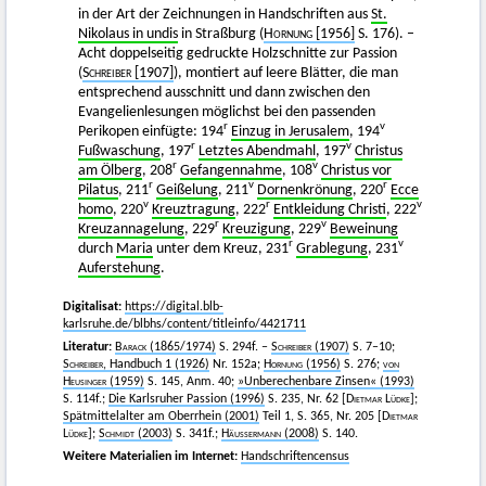
in der Art der Zeichnungen in Handschriften aus
St.
Nikolaus in undis
in Straßburg (
Hornung
[1956]
S. 176). –
Acht doppelseitig gedruckte Holzschnitte zur Passion
(
Schreiber
[1907]
), montiert auf leere Blätter, die man
entsprechend ausschnitt und dann zwischen den
Evangelienlesungen möglichst bei den passenden
r
v
Perikopen einfügte: 194
Einzug in Jerusalem
, 194
r
v
Fußwaschung
, 197
Letztes Abendmahl
, 197
Christus
r
v
am Ölberg
, 208
Gefangennahme
, 108
Christus vor
r
v
r
Pilatus
, 211
Geißelung
, 211
Dornenkrönung
, 220
Ecce
v
r
v
homo
, 220
Kreuztragung
, 222
Entkleidung Christi
, 222
r
v
Kreuzannagelung
, 229
Kreuzigung
, 229
Beweinung
r
v
durch
Maria
unter dem Kreuz, 231
Grablegung
, 231
Auferstehung
.
Digitalisat:
https://digital.blb-
karlsruhe.de/blbhs/content/titleinfo/4421711
Literatur:
Barack
(1865/1974)
S. 294f. –
Schreiber
(1907)
S. 7–10;
Schreiber
, Handbuch 1 (1926)
Nr. 152a;
Hornung
(1956)
S. 276;
von
Heusinger
(1959)
S. 145, Anm. 40;
»Unberechenbare Zinsen« (1993)
S. 114f.;
Die Karlsruher Passion (1996)
S. 235, Nr. 62 [
Dietmar Lüdke]
;
Spätmittelalter am Oberrhein (2001)
Teil 1, S. 365, Nr. 205 [
Dietmar
Lüdke]
;
Schmidt
(2003)
S. 341f.;
Häussermann
(2008)
S. 140.
Weitere Materialien im Internet:
Handschriftencensus