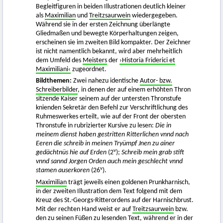
Begleitfiguren in beiden Illustrationen deutlich kleiner
als
Maximilian
und
Treitzsaurwein
wiedergegeben.
Während sie in der ersten Zeichnung überlängte
Gliedmaßen und bewegte Körperhaltungen zeigen,
erscheinen sie im zweiten Bild kompakter. Der Zeichner
ist nicht namentlich bekannt, wird aber mehrheitlich
dem Umfeld des
Meisters
der
›Historia Friderici et
Maximiliani‹
zugeordnet.
Bildthemen:
Zwei nahezu identische
Autor- bzw.
Schreiberbilder
, in denen der auf einem erhöhten Thron
sitzende Kaiser seinem auf der untersten Thronstufe
knienden Sekretär den Befehl zur Verschriftlichung des
Ruhmeswerkes erteilt, wie auf der Front der obersten
Thronstufe in rubrizierter Kursive zu lesen:
Die in
meinem dienst haben gestritten Ritterlichen vnnd nach
Eeren die schreib in meinen Tryümpf Jnen zu ainer
v
gedächtnüs hie auf Erden
(2
);
Schreib mein grab stift
vnnd sannd Jorgen Orden auch mein geschlecht vnnd
v
stamen auserkoren
(26
).
Maximilian
trägt jeweils einen goldenen Prunkharnisch,
in der zweiten Illustration dem Text folgend mit dem
Kreuz des St.-Georgs-Ritterordens auf der Harnischbrust.
Mit der rechten Hand weist er auf
Treitzsaurwein
bzw.
den zu seinen Füßen zu lesenden Text, während er in der