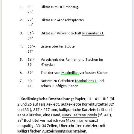
r
1.
3
–
Diktat zum ›Triumphzug‹
r
25
r
2.
27
–
Diktat zur ›Andachtspforte‹
r
30
r
3.
31
–
Diktat zur Verwandtschaft
Maximilians I.
v
34
v
4.
35
–
Liste eroberter Städte
v
37
r
5.
38
–
Verzeichnis der Rennen und Stechen im
r
39
›Freydal‹
v
6.
39
Titel der von
Maximilian
verfassten Bücher
r
7.
40
–
Notizen zu Gefechten
Maximilians I.
und
r
41
seinen künftigen Plänen
I. Kodikologische Beschreibung:
Papier, III + 41 + III* (Bl.
v
2 und 26 auf Falz geklebt, aufgeklebte Korrekturzettel 32
r
und 33
), 317 × 217 mm, kalligrafische Kanzleischrift und
r
r
Kanzleikursive, eine Hand,
Marx Treitzsaurwein
(1
, 41
),
v
39
Buchtitel vermutlich von
Maximilian
ergänzt,
einspaltig, 33–34 Zeilen, Überschriften rubriziert mit
kalligrafischen Auszeichnungsbuchstaben.