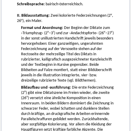
Schreibsprache:
bairisch-österreichisch.
v
II. Bildausstattung:
Zwei kolorierte Federzeichnungen (2
,
v
26
), ein Maler.
Format und Anordnung:
Der Beginn der Diktate zum
v
r
v
r
›Triumphzug‹ (2
–3
) und zur ›Andachtspforte‹ (26
–27
)
in der sonst unillustrierten Handschrift jeweils besonders
hervorgehoben: Einer ganzseitigen, ungerahmten
Federzeichnung auf der Versoseite stehen auf der
Rectoseite der mehrzeilige Titel des Diktats in
rubrizierter, kalligrafisch ausgezeichneter Kanzleischrift
und der Textbeginn in Kursive gegenüber. Beide
Bildseiten auf Falze montiert, statt einer Bildüberschrift
jeweils in die Illustration integrierte, vier- bzw.
dreizeilige rubrizierte Texte (vgl. Bildthemen).
Bildaufbau und -ausführung:
Die erste Federzeichnung
v
(2
) gibt eine Diktatszene im Freien wieder, die zweite
v
(26
) versetzt eine ähnliche Komposition in einen
Innenraum. In beiden Bildern dominiert die Zeichnung in
schwarzer Feder, wobei Schatten und dunklere Stellen
durch kräftige, an druckgrafische Arbeiten erinnernde
Parallelschraffuren gebildet werden. Zurückhaltende,
aber sorgfältige Kolorierung. Vor allem die Kleidung der
Hauptfiguren setzt kräftige farbliche Akzente. Die