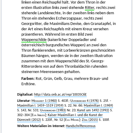
linken einen Reichsapfel hält. Vor dem Thron in der
ersten Illustration links zwei stehende
Ritter
, rechts zwei
stehende Landsknechte, in der zweiten links neben dem
Thron ein stehendes Erzherzogspaar, rechts zwei
Georgsritter, die Maximilians Devise, den Granatapfel, in
der Art eines Reichsapfels mit einem Kreuz versehen
präsentieren. Während im ersten Bild zwei
Wappenschilde
(kaiserlicher Doppeladler und
österreichisch-burgundisches Wappen) an zwei den
Thron flankierenden, mit Lorbeerkränzen geschmückten
Bäumen hängen, werden sie in der zweiten Illustration
zusammen mit dem Wappenschild des St.-Georgs-
Ritterordens von auf dem Thronbaldachin ruhenden
steinernen Meereswesen gehalten.
Farben:
Rot, Grün, Gelb, Grau, mehrere Braun- und
Erdtöne.
Digitalisat:
http://data.onb.ac.at/rep/10035C6E
Literatur:
Menhardt 1
(1960)
S. 403f.;
Unterkircher
4 (1976)
S. 25f. –
Maximilian I. 1459–1519 (1959)
S. 22, Nr. 66;
Maximilian I. (1969)
S. 143, Nr. 531;
Unterkircher
(1983)
Nr. 23;
Kunst um 1492 (1992)
S.
302–304 [
Eva Irblich]
;
Kaiser Maximilian I. und die Kunst der
Dürerzeit (2012)
S. 220f., Nr. 52 [
Eva Michel]
;
Zöhl
(2015)
S. 100f.
Weitere Materialien im Internet:
Handschriftencensus