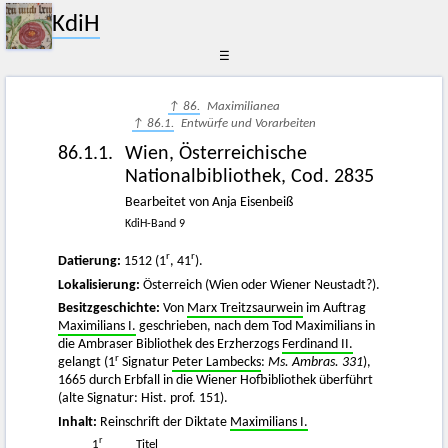
KdiH
☰
↑ 86.
Maximilianea
↑ 86.1.
Entwürfe und Vorarbeiten
86.1.1.
Wien, Österreichische
Nationalbibliothek, Cod. 2835
Bearbeitet von Anja Eisenbeiß
KdiH-Band 9
r
r
Datierung:
1512 (1
, 41
).
Lokalisierung:
Österreich (Wien oder Wiener Neustadt?).
Besitzgeschichte:
Von
Marx Treitzsaurwein
im Auftrag
Maximilians I.
geschrieben, nach dem Tod Maximilians in
die Ambraser Bibliothek des Erzherzogs
Ferdinand II.
r
gelangt (1
Signatur
Peter Lambecks
:
Ms. Ambras. 331
),
1665 durch Erbfall in die Wiener Hofbibliothek überführt
(alte Signatur: Hist. prof. 151).
Inhalt:
Reinschrift der Diktate
Maximilians I.
r
1
Titel