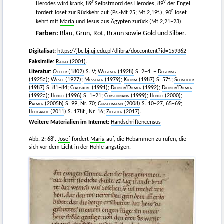
r
v
Herodes wird krank, 89
Selbstmord des Herodes, 89
der Engel
r
fordert Josef zur Rückkehr auf (Ps.-Mt 25; Mt 2,19f.), 90
Josef
kehrt mit
Maria
und Jesus aus Ägypten zurück (Mt 2,21–23).
Farben:
Blau, Grün, Rot, Braun sowie Gold und Silber.
Digitalisat:
https://jbc.bj.uj.edu.pl/dlibra/doccontent?id=159362
Faksimile:
Radaj
(2001)
.
Literatur:
Oetter
(1802)
S. V;
Wegener
(1928)
S. 2–4. –
Degering
(1925a)
;
Wesle
(1927)
;
Messerer
(1979)
;
Klemm
(1987)
S. 57f.;
Schneider
(1987)
S. 81–84;
Clausberg
(1991)
;
Diemer
/
Diemer
(1992)
;
Diemer
/
Diemer
(1992a)
;
Henkel
(1996)
S. 1–21;
Curschmann
(1999)
;
Henkel
(2000)
;
Palmer
(2005b)
S. 99, Nr. 70;
Curschmann
(2008)
S. 10–27, 65–69;
Hellgardt
(2011
) S. 178f., Nr. 16;
Ziegeler
(2017)
.
Weitere Materialien im Internet:
Handschriftencensus
r
Abb. 2: 68
.
Josef
fordert
Maria
auf, die Hebammen zu rufen, die
sich vor dem Licht in der Höhle ängstigen.