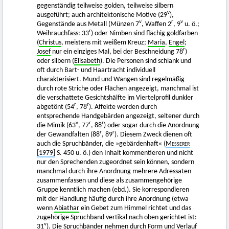
gegenständig teilweise golden, teilweise silbern
v
ausgeführt; auch architektonische Motive (29
),
v
r
v
Gegenstände aus Metall (Münzen 7
, Waffen 2
, 9
u. ö.;
r
Weihrauchfass: 33
) oder Nimben sind flächig goldfarben
(
Christus
, meistens mit weißem Kreuz;
Maria
,
Engel
;
r
Josef
nur ein einziges Mal, bei der Beschneidung 78
)
oder silbern (
Elisabeth
). Die Personen sind schlank und
oft durch Bart- und Haartracht individuell
charakterisiert. Mund und Wangen sind regelmäßig
durch rote Striche oder Flächen angezeigt, manchmal ist
die verschattete Gesichtshälfte im Viertelprofil dunkler
r
r
abgetönt (54
, 78
). Affekte werden durch
entsprechende Handgebärden angezeigt, seltener durch
v
r
r
die Mimik (63
, 77
, 88
) oder sogar durch die Anordnung
r
r
der Gewandfalten (88
, 89
). Diesem Zweck dienen oft
auch die Spruchbänder, die »gebärdenhaft«
(
Messerer
[1979]
S. 450 u. ö.) den Inhalt kommentieren und nicht
nur den Sprechenden zugeordnet sein können, sondern
manchmal durch ihre Anordnung mehrere Adressaten
zusammenfassen und diese als zusammengehörige
Gruppe kenntlich machen (ebd.). Sie korrespondieren
mit der Handlung häufig durch ihre Anordnung (etwa
wenn
Abiathar
ein Gebet zum Himmel richtet und das
zugehörige Spruchband vertikal nach oben gerichtet ist:
v
31
). Die Spruchbänder nehmen durch Form und Verlauf