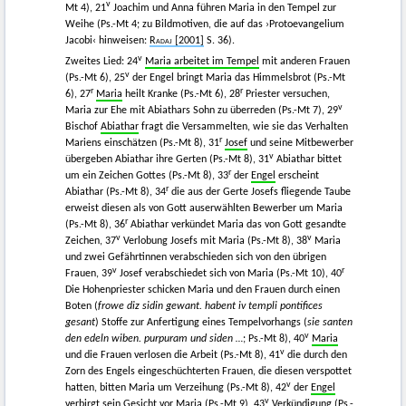
v
Mt 4), 21
Joachim und Anna führen Maria in den Tempel zur
Weihe (Ps.-Mt 4; zu Bildmotiven, die auf das ›Protoevangelium
Jacobi‹ hinweisen:
Radaj
[2001]
S. 36).
v
Zweites Lied: 24
Maria arbeitet im Tempel
mit anderen Frauen
v
(Ps.-Mt 6), 25
der Engel bringt Maria das Himmelsbrot (Ps.-Mt
r
r
6), 27
Maria
heilt Kranke (Ps.-Mt 6), 28
Priester versuchen,
v
Maria zur Ehe mit Abiathars Sohn zu überreden (Ps.-Mt 7), 29
Bischof
Abiathar
fragt die Versammelten, wie sie das Verhalten
r
Mariens einschätzen (Ps.-Mt 8), 31
Josef
und seine Mitbewerber
v
übergeben Abiathar ihre Gerten (Ps.-Mt 8), 31
Abiathar bittet
r
um ein Zeichen Gottes (Ps.-Mt 8), 33
der
Engel
erscheint
r
Abiathar (Ps.-Mt 8), 34
die aus der Gerte Josefs fliegende Taube
erweist diesen als von Gott auserwählten Bewerber um Maria
r
(Ps.-Mt 8), 36
Abiathar verkündet Maria das von Gott gesandte
v
v
Zeichen, 37
Verlobung Josefs mit Maria (Ps.-Mt 8), 38
Maria
und zwei Gefährtinnen verabschieden sich von den übrigen
v
r
Frauen, 39
Josef verabschiedet sich von Maria (Ps.-Mt 10), 40
Die Hohenpriester schicken Maria und den Frauen durch einen
Boten (
frowe diz sidin gewant. habent iv templi pontifices
gesant
) Stoffe zur Anfertigung eines Tempelvorhangs (
sie santen
v
den edeln wiben. purpuram und siden …
; Ps.-Mt 8), 40
Maria
v
und die Frauen verlosen die Arbeit (Ps.-Mt 8), 41
die durch den
Zorn des Engels eingeschüchterten Frauen, die diesen verspottet
v
hatten, bitten Maria um Verzeihung (Ps.-Mt 8), 42
der
Engel
v
verbirgt sein Gesicht vor Maria (Ps.-Mt 9), 43
Verkündigung
(Ps.-