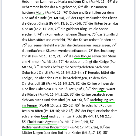
r
Hebammen kommen zu Maria und dem Kind (Ps.-Mt 13), 69
die
v
Hebammen baden das Neugeborene, 69
die Hebammen
r
huldigen
Maria
(Ps.-Mt 13), 70
Ochse und Esel fallen vor dem
r
Kind auf die Knie (Ps.-Mt 14), 71
der Engel verkündet den Hirten
r
die Geburt Christi (Ps.-Mt 13; Lc 2,8–14), 72
die Hirten beten das
v
Kind an (Lc 2, 15–20), 73
ein goldener Ring um die Sonne
r
r
erscheint, 74
in Rom entspringt eine Ölquelle, 75
das Standbild
v
des Mars stürzt und zerbricht, 75
der Kaiser ordnet Frieden an,
v
r
76
auf seinen Befehl werden die Gefangenen freigelassen, 77
r
die entlaufenen Sklaven werden enthauptet, 78
Beschneidung
r
Christi (Ps.-Mt 15; Lc 2, 21), 79
die
drei Könige
sehen den Stern
v
am Himmel (Ps.-Mt 16), 79
Herodes
empfängt die Könige (Ps.-
v
Mt 16), 80
Herodes befragt die Schriftgelehrten nach dem
r
Geburtsort Christi (Ps.-Mt 16, Mt 2,3–6), 81
Herodes bittet die
Könige, ihn über den Ort zu benachrichtigen, an dem sich
r
Christus aufhält (Ps.-Mt 16; Mt 2,7), 82
die Könige bringen dem
v
Kind ihre Gaben dar (Ps.-Mt 16, Mt 2,10f.), 82
der
Engel
warnt
r
die Könige (Ps.-Mt 16; Mt 2,12), 83
die Könige verabschieden
v
sich von Maria und dem Kind (Ps.-Mt 16), 83
Darbringung Jesu
r
im Tempel
(Ps.-Mt 15; Lc 2, 22–35), 85
Herodes hält Rat, um
v
Jesus zu töten (Ps.-Mt 16; Mt 2,16), 85
der Engel erscheint dem
schlafenden
Josef
und rät ihm zur Flucht (Ps.-Mt 17; Mt 2,13),
r
r
86
Flucht nach Ägypten
(Ps.-Mt 17; Mt 2,14), 87
r
Bethlehemitischer Kindermord
(Ps.-Mt 17; Mt 2,16), 88
die
v
Mütter klagen über den Tod ihrer Kinder (Mt 2,17–18), 88