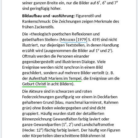
r
v
v
seiner ganzen Breite ein, nur die Bilder auf 6
, 6
und 7
sind geringfügig höher.
Bildaufbau und -ausführung:
Figurenstil und
Rankenschmuck: Die Zeichnungen zeigen Merkmale des
frühen Zackenstils.
Die »theologisch-poetischen Reflexionen und
gebethaften Stellen« (
Messerer
[1979]
S. 459) sind nicht
illustriert, nur diejenigen Textstellen, in denen Handlung
v
r
erzählt wird (ausgenommen die Bilder auf 1
und 2
).
Oftmals werden die Personen einander
gegenübergestellt und illustrieren Dialoge. Viele
Ereignisse werden nicht synchron in einem Bild
geschildert, sondern auf mehrere Bilder verteilt (z. B.
der
Aufenthalt Mariens im Tempel
, die Ereignisse um die
Geburt Christi
in acht Bildern).
Die Akteure sind in schwarzen und roten
Federzeichnungen ganzfigurig vor einem in Deckfarben
gehaltenen Grund (blau, manchmal karminrot, Rahmen
grün) ohne Boden wiedergegeben und sind dicht
gruppiert. Häufig wurden statt der detaillierten
Binnenzeichnung Gewandfalten farbig laviert oder
v
r
ganze Gewandpartien (1
, 2
) und Landschaftsmotive
v
(Hecke: 12
) flächig farbig laviert. Der häufig von Figuren
oder Körperteilen überschnittene Bildrahmen ist