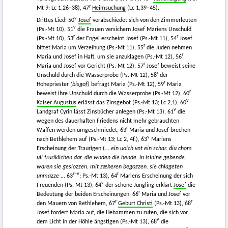
r
Mt 9; Lc 1,26–38), 47
Heimsuchung
(Lc 1,39–45).
v
Drittes Lied: 50
Josef
verabschiedet sich von den Zimmerleuten
v
(Ps.-Mt 10), 51
die Frauen versichern Josef Mariens Unschuld
r
r
(Ps.-Mt 10), 53
der Engel erscheint Josef (Ps.-Mt 11), 54
Josef
r
bittet Maria um Verzeihung (Ps.-Mt 11), 55
die Juden nehmen
r
Maria und Josef in Haft, um sie anzuklagen (Ps.-Mt 12), 56
r
Maria und Josef vor Gericht (Ps.-Mt 12), 57
Josef beweist seine
r
Unschuld durch die Wasserprobe (Ps.-Mt 12), 58
der
r
Hohepriester
(bisgof)
befragt Maria (Ps.-Mt 12), 59
Maria
r
beweist ihre Unschuld durch die Wasserprobe (Ps.-Mt 12), 60
v
Kaiser Augustus
erlässt das Zinsgebot (Ps.-Mt 13; Lc 2,1), 60
v
Landgraf Cyrin lässt Zinsbücher anlegen (Ps.-Mt 13), 61
die
wegen des dauerhaften Friedens nicht mehr gebrauchten
r
Waffen werden umgeschmiedet, 63
Maria und Josef brechen
v
nach Bethlehem auf (Ps.-Mt 13; Lc 2, 4f.), 63
Mariens
Erscheinung der Traurigen (
... ein uolch vnt ein schar. diu chom
uil truriklichen dar. die wnden die hende. in isinine gebende.
waren sie geslozzen. mit zæheren begozzen. sie chlageten
r–v
r
unmazze ...
63
; Ps.-Mt 13), 64
Mariens Erscheinung der sich
v
Freuenden (Ps.-Mt 13), 64
der schöne Jüngling erklärt
Josef
die
r
Bedeutung der beiden Erscheinungen, 66
Maria und Josef vor
r
r
den Mauern von Bethlehem, 67
Geburt Christi
(Ps.-Mt 13), 68
Josef fordert Maria auf, die Hebammen zu rufen, die sich vor
v
dem Licht in der Höhle ängstigen (Ps.-Mt 13), 68
die