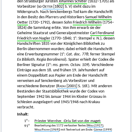
den Straßburger Juristen
Johannes Schilter
(1632–1705) als
Vorbesitzer (so
Oetter
[1802]
S. V) steht dazu im
Widerspruch. Nach Senckenbergs Tod kam die Handschrift
in den Besitz des Pfarrers und Historikers
Samuel Wilhelm
Oetter
(1720–1792), dessen Sohn
Friedrich Wilhelm
(1754–
1824) die Sammlung erbte. Von ihm erwarb sie der
Geheime Staatsrat und Generalpostmeister
Carl Ferdinand
r
Friedrich von Nagler
(1770–1846; 1
: Stempel
v. N.
), dessen
Handschriften 1835 von der Königlichen Bibliothek zu
Berlin übernommen wurden; dabei erhielt die Handschrift
r
eine Erwerbungsnummer (1
:
Cat. doc. 778
; ferner Stempel
Ex Biblioth. Regia Berolinensi
). Später erhielt der Codex die
v
Berliner Signatur (1
:
ms. germ. Octav. 109
). Verschiedene
Einträge aus dem 18. und frühen 19. Jahrhundert auf
einem Doppelblatt aus Papier am Ende der Handschrift
verweisen auf Senckenberg als Vorbesitzer und
verschiedene Benutzer (
Radaj
[2001]
S. 16f.). Mit anderen
Beständen der Staatsbibliothek wurde der Codex von
September 1942 bis Januar 1944 im Kloster Grüssau in
Schlesien ausgelagert und 1945/1946 nach Krakau
verbracht.
Inhalt:
v
1
–
Priester Wernher, ›Driu liet von der maget‹
v
Bearbeitung des 1172 verfassten Textes (
Wesle
[1927]
;
91
Wesle
/
Fromm
[1969]
) mit Textverlust am Ende:
Gärtner
(1999)