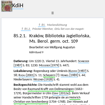
KdiH
☰
↑ 85.
Mariendichtung
↑ 85.2.
Priester Wernher, ›Driu liet von der maget‹
85.2.1.
Kraków, Biblioteka Jagiellońska,
Ms. Berol. germ. oct. 109
Bearbeitet von Wolfgang Augustyn
KdiH-Band 9
Datierung:
Um 1220 (1. Viertel 13. Jahrhundert:
Schneider
[1987]
S. 83; 1230:
Messerer
[1979]
S. 447).
Lokalisierung:
Regensburg oder Umkreis (
Klemm
[1987]
S.
58;
Radaj
[2001]
S. 11;
Scheyern
[?]:
Henkel
[1989]
S. 44;
Niederbayern:
Wegener
[1928]
S. 4).
Besitzgeschichte:
Die Handschrift stammt wohl aus dem
Besitz von
Raymund Krafft von Dellmensingen
(1663–
1729), Bürgermeister in Ulm (
Graf
[2012a
]). Beim Verkauf
seiner Handschriften 1739 gelangte sie an
Heinrich
Christian von Senckenberg
(1704–1768). Der Hinweis auf