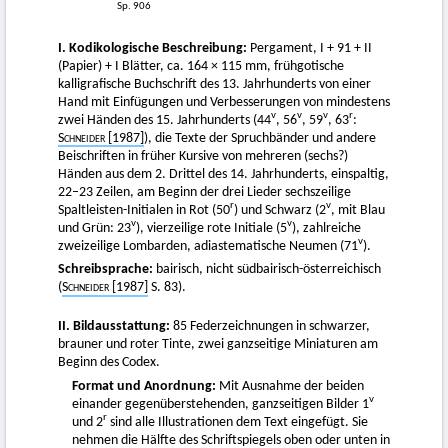
Sp. 906
I. Kodikologische Beschreibung:
Pergament, I + 91 + II
(Papier) + I Blätter, ca. 164 × 115 mm, frühgotische
kalligrafische Buchschrift des 13. Jahrhunderts von einer
Hand mit Einfügungen und Verbesserungen von mindestens
v
v
v
r
zwei Händen des 15. Jahrhunderts (44
, 56
, 59
, 63
:
Schneider
[1987]
), die Texte der Spruchbänder und andere
Beischriften in früher Kursive von mehreren (sechs?)
Händen aus dem 2. Drittel des 14. Jahrhunderts, einspaltig,
22–23 Zeilen, am Beginn der drei Lieder sechszeilige
r
v
Spaltleisten-Initialen in Rot (50
) und Schwarz (2
, mit Blau
v
v
und Grün: 23
), vierzeilige rote Initiale (5
), zahlreiche
v
zweizeilige Lombarden, adiastematische Neumen (71
).
Schreibsprache:
bairisch, nicht südbairisch-österreichisch
(
Schneider [1987]
S. 83).
II. Bildausstattung:
85 Federzeichnungen in schwarzer,
brauner und roter Tinte, zwei ganzseitige Miniaturen am
Beginn des Codex.
Format und Anordnung:
Mit Ausnahme der beiden
v
einander gegenüberstehenden, ganzseitigen Bilder 1
r
und 2
sind alle Illustrationen dem Text eingefügt. Sie
nehmen die Hälfte des Schriftspiegels oben oder unten in