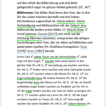
auf den Inhalt des Bildes Bezug und sind dafür
r
v
gelegentlich sogar im spitzen Winkel geknickt (33
, 40
).
Bildthemen:
Die Bilder illustrieren den Text, der in
driu
liet
das Leben Mariens darstellt und drei hohen
Kirchenfesten zugeordnet ist,
Mariä Geburt
,
Mariä
Verkündigung
und Weihnachten mit der
Geburt Jesu
.
v
r
Während die beiden ersten Bilder (1
Wurzel Jesse
, 2
Urteil
Salomos
:
Ziegeler
[2017]
) sich nicht auf die
Dichtung Wernhers
beziehen, entsprechen die übrigen
Darstellungen dem Text, der vor allem auf biblischen und
apokryphen Quellen (Ps.-Matthäus-Evangelium:
Gijsel
[1978]
;
Gijsel
[1981]
) beruht.
r
v
Erstes Lied: 6
Jakobs Traum von der Himmelsleiter
, 6
Jakob
v
ringt mit dem Engel, 7
Joachim
teilt seinen Besitz in drei
v
gleiche Teile (Ps.-Mt 1), 8
Vermählung von Joachim und Anna
v
(Ps.-Mt 1), 9
Ruben weist Joachim und seine Opfergabe zurück
v
v
(Ps.-Mt 2), 10
Joachim reitet in die Wüste (Ps.-Mt 2), 12
ein
r
Engel verkündet Anna
die Geburt Mariens (Ps.-Mt 2), 14
die
r
Magd kündigt
Anna
den Dienst auf (Ps.-Mt 2), 15
der als Knecht
verkleidete Engel fordert Joachim zur Rückkehr auf (Ps.-Mt 3),
r
16
der
Engel
fordert Joachim auf, Gott ein Opfer zu bringen (Ps.-
r
r
Mt 3), 17
Joachim opfert ein Lamm (Ps.-Mt 3), 18
der Engel
v
erscheint Joachim im Traum (Ps.-Mt 3), 19
Anna begrüßt
v
Joachim bei seiner Rückkehr (Ps.-Mt 3), 20
Geburt Mariens
(Ps.-