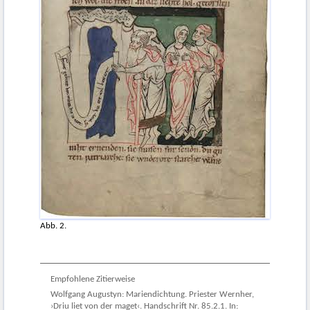
Abb. 2.
Empfohlene Zitierweise
Wolfgang Augustyn: Mariendichtung. Priester Wernher,
›Driu liet von der maget‹. Handschrift Nr. 85.2.1. In: