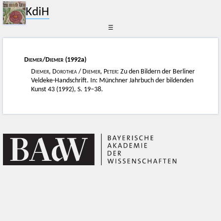
KdiH
☰
Diemer
/
Diemer
(1992a)
Diemer, Dorothea
/
Diemer, Peter
: Zu den Bildern der Berliner
Veldeke-Handschrift. In: Münchner Jahrbuch der bildenden
Kunst 43 (1992), S. 19–38.