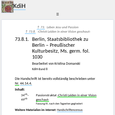
KdiH
☰
↑ 73.
Leben Jesu und Passion
↑ 73.8.
›Christi Leiden in einer Vision geschaut‹
73.8.1.
Berlin, Staatsbibliothek zu
Berlin – Preußischer
Kulturbesitz, Ms. germ. fol.
1030
Bearbeitet von Kristina Domanski
KdiH-Band 8
Die Handschrift ist bereits vollständig beschrieben unter
Nr.
44.14.4.
Inhalt:
vb
34
–
Passionstraktat
›Christi Leiden in einer Vision
vb
49
geschaut‹
Fassung III, nach den Tagzeiten gegliedert
Weitere Materialien im Internet:
Handschriftencensus