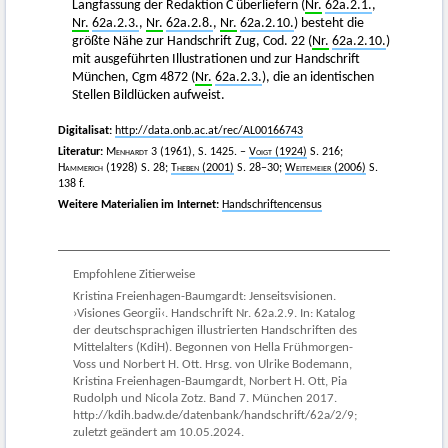
Langfassung der Redaktion C überliefern (
Nr.
62a.2.1.
,
Nr.
62a.2.3.
,
Nr.
62a.2.8.
,
Nr.
62a.2.10.
) besteht die
größte Nähe zur Handschrift Zug, Cod. 22 (
Nr.
62a.2.10.
)
mit ausgeführten Illustrationen und zur Handschrift
München, Cgm 4872 (
Nr.
62a.2.3.
), die an identischen
Stellen Bildlücken aufweist.
Digitalisat:
http://data.onb.ac.at/rec/AL00166743
Literatur:
Menhardt
3 (1961), S. 1425. –
Voigt
(1924)
S. 216;
Hammerich
(1928) S. 28;
Theben
(2001)
S. 28–30;
Weitemeier
(2006)
S.
138 f.
Weitere Materialien im Internet:
Handschriftencensus
Empfohlene Zitierweise
Kristina Freienhagen-Baumgardt: Jenseitsvisionen.
›Visiones Georgii‹. Handschrift Nr. 62a.2.9. In: Katalog
der deutschsprachigen illustrierten Handschriften des
Mittelalters (KdiH). Begonnen von Hella Frühmorgen-
Voss und Norbert H. Ott. Hrsg. von Ulrike Bodemann,
Kristina Freienhagen-Baumgardt, Norbert H. Ott, Pia
Rudolph und Nicola Zotz. Band 7. München 2017.
http://kdih.badw.de/datenbank/handschrift/62a/2/9;
zuletzt geändert am 10.05.2024.