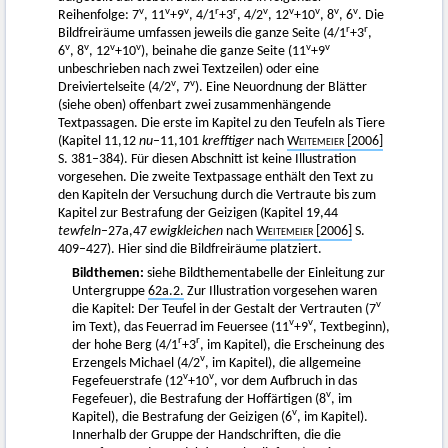
v
v
v
r
r
v
v
v
v
v
Reihenfolge: 7
, 11
+9
, 4/1
+3
, 4/2
, 12
+10
, 8
, 6
. Die
r
r
Bildfreiräume umfassen jeweils die ganze Seite (4/1
+3
,
v
v
v
v
v
v
6
, 8
, 12
+10
), beinahe die ganze Seite (11
+9
unbeschrieben nach zwei Textzeilen) oder eine
v
v
Dreiviertelseite (4/2
, 7
). Eine Neuordnung der Blätter
(siehe oben) offenbart zwei zusammenhängende
Textpassagen. Die erste im Kapitel zu den Teufeln als Tiere
(Kapitel 11,12
nu
–11,101
krefftiger
nach
Weitemeier
[2006]
S. 381–384). Für diesen Abschnitt ist keine Illustration
vorgesehen. Die zweite Textpassage enthält den Text zu
den Kapiteln der Versuchung durch die Vertraute bis zum
Kapitel zur Bestrafung der Geizigen (Kapitel 19,44
tewfeln
–27a,47
ewigkleichen
nach
Weitemeier
[2006]
S.
409–427). Hier sind die Bildfreiräume platziert.
Bildthemen:
siehe Bildthementabelle der Einleitung zur
Untergruppe
62a.2.
Zur Illustration vorgesehen waren
v
die Kapitel: Der Teufel in der Gestalt der Vertrauten (7
v
v
im Text), das Feuerrad im Feuersee (11
+9
, Textbeginn),
r
r
der hohe Berg (4/1
+3
, im Kapitel), die Erscheinung des
v
Erzengels Michael (4/2
, im Kapitel), die allgemeine
v
v
Fegefeuerstrafe (12
+10
, vor dem Aufbruch in das
v
Fegefeuer), die Bestrafung der Hoffärtigen (8
, im
v
Kapitel), die Bestrafung der Geizigen (6
, im Kapitel).
Innerhalb der Gruppe der Handschriften, die die