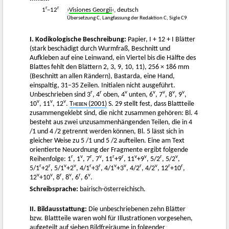
r
r
1
–12
›
Visiones Georgii
‹, deutsch
Übersetzung C, Langfassung der Redaktion C, Sigle C9
I. Kodikologische Beschreibung:
Papier, I + 12 + I Blätter
(stark beschädigt durch Wurmfraß, Beschnitt und
Aufkleben auf eine Leinwand, ein Viertel bis die Hälfte des
Blattes fehlt den Blättern 2, 3, 9, 10, 11), 256 × 186 mm
(Beschnitt an allen Rändern), Bastarda, eine Hand,
einspaltig, 31–35 Zeilen. Initialen nicht ausgeführt.
r
r
v
v
v
v
v
Unbeschrieben sind 3
, 4
oben, 4
unten, 6
, 7
, 8
, 9
,
v
v
v
10
, 11
, 12
.
Theben
(2001)
S. 29 stellt fest, dass Blattteile
zusammengeklebt sind, die nicht zusammen gehören: Bl. 4
besteht aus zwei unzusammenhängenden Teilen, die in 4
/1 und 4 /2 getrennt werden können, Bl. 5 lässt sich in
gleicher Weise zu 5 /1 und 5 /2 aufteilen. Eine am Text
orientierte Neuordnung der Fragmente ergibt folgende
r
v
r
v
r
r
v
v
r
v
Reihenfolge: 1
, 1
, 7
, 7
, 11
+9
, 11
+9
, 5/2
, 5/2
,
r
r
v
v
r
r
v
v
r
v
r
r
5/1
+2
, 5/1
+2
, 4/1
+3
, 4/1
+3
, 4/2
, 4/2
, 12
+10
,
v
v
r
v
r
v
12
+10
, 8
, 8
, 6
, 6
.
Schreibsprache:
bairisch-österreichisch.
II. Bildausstattung:
Die unbeschriebenen zehn Blätter
bzw. Blattteile waren wohl für Illustrationen vorgesehen,
aufgeteilt auf sieben Bildfreiräume in folgender