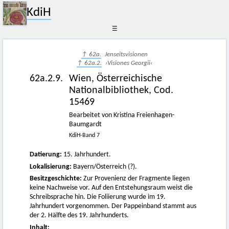
KdiH
☰
↑ 62a.
Jenseitsvisionen
↑ 62a.2.
›Visiones Georgii‹
62a.2.9.
Wien, Österreichische
Nationalbibliothek, Cod.
15469
Bearbeitet von Kristina Freienhagen-
Baumgardt
KdiH-Band 7
Datierung:
15. Jahrhundert.
Lokalisierung:
Bayern/Österreich (?).
Besitzgeschichte:
Zur Provenienz der Fragmente liegen
keine Nachweise vor. Auf den Entstehungsraum weist die
Schreibsprache hin. Die Foliierung wurde im 19.
Jahrhundert vorgenommen. Der Pappeinband stammt aus
der 2. Hälfte des 19. Jahrhunderts.
Inhalt: