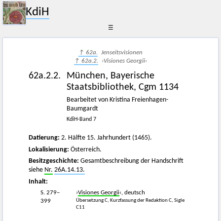
KdiH
☰
↑ 62a.
Jenseitsvisionen
↑ 62a.2.
›Visiones Georgii‹
62a.2.2.
München, Bayerische
Staatsbibliothek, Cgm 1134
Bearbeitet von Kristina Freienhagen-
Baumgardt
KdiH-Band 7
Datierung:
2. Hälfte 15. Jahrhundert (1465).
Lokalisierung:
Österreich.
Besitzgeschichte:
Gesamtbeschreibung der Handschrift
siehe
Nr.
26A.14.13.
Inhalt:
S. 279–
›
Visiones Georgii
‹, deutsch
Übersetzung C, Kurzfassung der Redaktion C, Sigle
399
C11