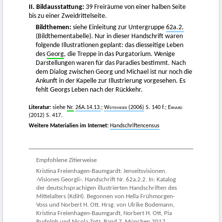
II. Bildausstattung:
39 Freiräume von einer halben Seite
bis zu einer Zweidrittelseite.
Bildthemen:
siehe Einleitung zur Untergruppe
62a.2.
(Bildthementabelle). Nur in dieser Handschrift waren
folgende Illustrationen geplant: das diesseitige Leben
des
Georg
, die Treppe in das Purgatorium. Wenige
Darstellungen waren für das Paradies bestimmt. Nach
dem Dialog zwischen Georg und Michael ist nur noch die
Ankunft in der Kapelle zur Illustrierung vorgesehen. Es
fehlt Georgs Leben nach der Rückkehr.
Literatur:
siehe
Nr.
26A.14.13.
;
Weitemeier
(2006)
S. 140 f.;
Erhard
(2012) S. 417.
Weitere Materialien im Internet:
Handschriftencensus
Empfohlene Zitierweise
Kristina Freienhagen-Baumgardt: Jenseitsvisionen.
›Visiones Georgii‹. Handschrift Nr. 62a.2.2. In: Katalog
der deutschsprachigen illustrierten Handschriften des
Mittelalters (KdiH). Begonnen von Hella Frühmorgen-
Voss und Norbert H. Ott. Hrsg. von Ulrike Bodemann,
Kristina Freienhagen-Baumgardt, Norbert H. Ott, Pia