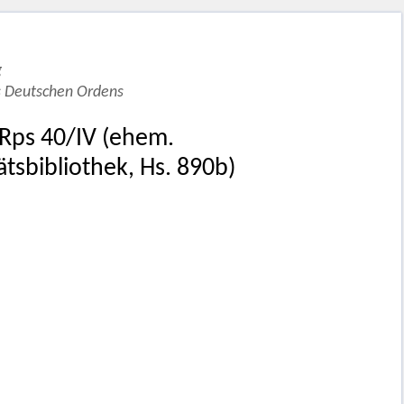
g
s Deutschen Ordens
 Rps 40/IV (ehem.
ätsbibliothek, Hs. 890b)