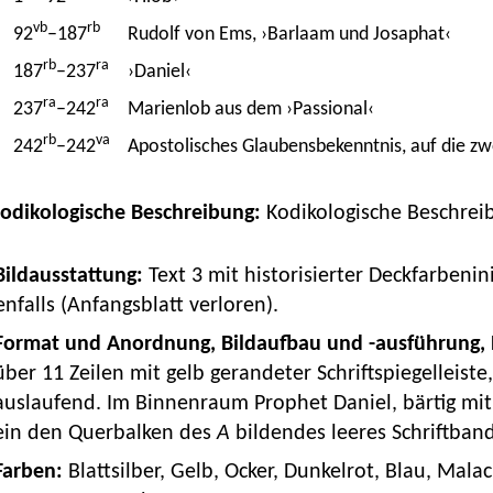
vb
rb
92
–187
Rudolf von Ems, ›Barlaam und Josaphat‹
rb
ra
187
–237
›Daniel‹
ra
ra
237
–242
Marienlob aus dem ›Passional‹
rb
va
242
–242
Apostolisches Glaubensbekenntnis, auf die zwö
Kodikologische Beschreibung:
Kodikologische Beschrei
 Bildausstattung:
Text 3 mit historisierter Deckfarbenini
nfalls (Anfangsblatt verloren).
Format und Anordnung, Bildaufbau und -ausführung,
über 11 Zeilen mit gelb gerandeter Schriftspiegelleiste
auslaufend. Im Binnenraum Prophet Daniel, bärtig mit
ein den Querbalken des
A
bildendes leeres Schriftban
Farben:
Blattsilber, Gelb, Ocker, Dunkelrot, Blau, Mala