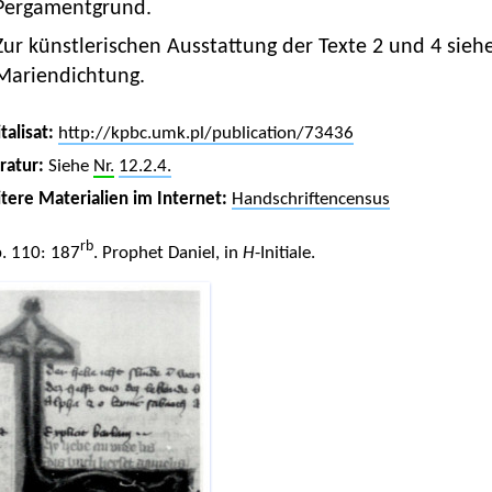
Pergamentgrund.
Zur künstlerischen Ausstattung der Texte 2 und 4 sieh
Mariendichtung.
talisat:
http://kpbc.umk.pl/publication/73436
eratur:
Siehe
Nr.
12.2.4.
tere Materialien im Internet:
Handschriftencensus
rb
. 110: 187
. Prophet Daniel, in
H
-Initiale.