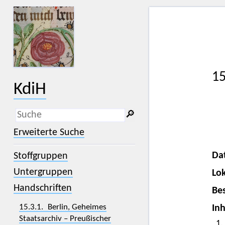
15
KdiH
🔎︎
_
(der Unterstrich) ist Platzhalter für
Erweiterte Suche
genau ein Zeichen.
%
(das Prozentzeichen) ist Platzhalter
Da
Stoffgruppen
für kein, ein oder mehr als ein
Zeichen.
Untergruppen
Lok
Handschriften
Bes
15.3.1. Berlin, Geheimes
Inh
Staatsarchiv – Preußischer
1.