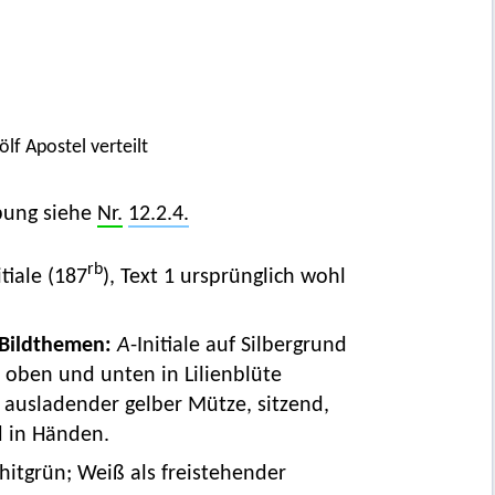
lf Apostel verteilt
bung siehe
Nr.
12.2.4.
rb
tiale (187
), Text 1 ursprünglich wohl
 Bildthemen:
A
-Initiale auf Silbergrund
, oben und unten in Lilienblüte
 ausladender gelber Mütze, sitzend,
d in Händen.
chitgrün; Weiß als freistehender