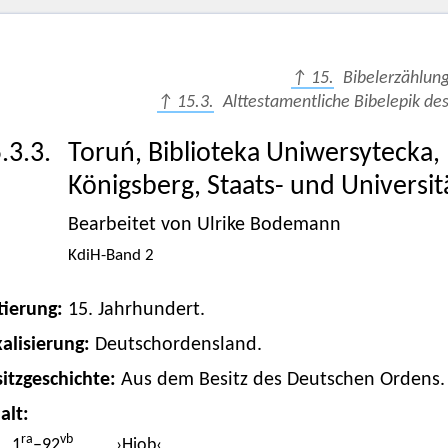
↑ 15.
Bibelerzählun
↑ 15.3.
Alttestamentliche Bibelepik de
.3.3.
Toruń, Biblioteka Uniwersytecka,
Königsberg, Staats- und Universit
Bearbeitet von Ulrike Bodemann
KdiH-Band 2
tierung:
15. Jahrhundert.
alisierung:
Deutschordensland.
itzgeschichte:
Aus dem Besitz des Deutschen Ordens.
alt:
ra
vb
1
–92
›Hiob‹