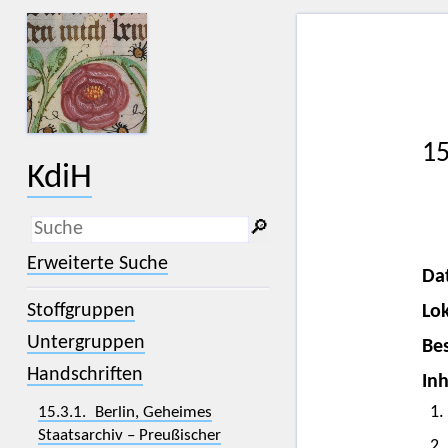
15
KdiH
🔎︎
_
(der Unterstrich) ist Platzhalter für
Erweiterte Suche
genau ein Zeichen.
Da
%
(das Prozentzeichen) ist Platzhalter
Stoffgruppen
Lok
für kein, ein oder mehr als ein
Zeichen.
Untergruppen
Bes
Handschriften
Inh
1.
15.3.1. Berlin, Geheimes
Staatsarchiv – Preußischer
2.