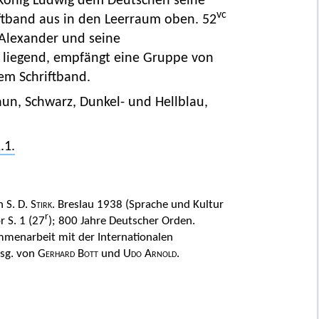
 König Ludwig dem Deutschen seine
vc
ftband aus in den Leerraum oben. 52
Alexander und seine
t liegend, empfängt eine Gruppe von
em Schriftband.
aun, Schwarz, Dunkel- und Hellblau,
.1.
 S. D.
Stirk
. Breslau 1938 (Sprache und Kultur
r
r S. 1 (27
); 800 Jahre Deutscher Orden.
menarbeit mit der Internationalen
rsg. von
Gerhard Bott
und
Udo Arnold
.