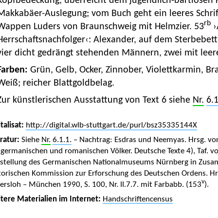
Kopfbedeckung, überreicht dem jugendlich-bartlosen
Makkabäer-Auslegung; vom Buch geht ein leeres Schri
rb
Wappen Luders von Braunschweig mit Helmzier. 53
›
Herrschaftsnachfolger‹: Alexander, auf dem Sterbebet
vier dicht gedrängt stehenden Männern, zwei mit leer
Farben:
Grün, Gelb, Ocker, Zinnober, Violettkarmin, Br
Weiß; reicher Blattgoldbelag.
Zur künstlerischen Ausstattung von Text 6 siehe
Nr.
6.1
talisat:
http://digital.wlb-stuttgart.de/purl/bsz35335144X
eratur:
Siehe
Nr.
6.1.1.
– Nachtrag: Esdras und Neemyas. Hrsg. von
 germanischen und romanischen Völker. Deutsche Texte 4), Taf. vo
stellung des Germanischen Nationalmuseums Nürnberg in Zusam
torischen Kommission zur Erforschung des Deutschen Ordens. H
v
ersloh – München 1990, S. 100, Nr. II.7.7. mit Farbabb. (153
).
tere Materialien im Internet:
Handschriftencensus