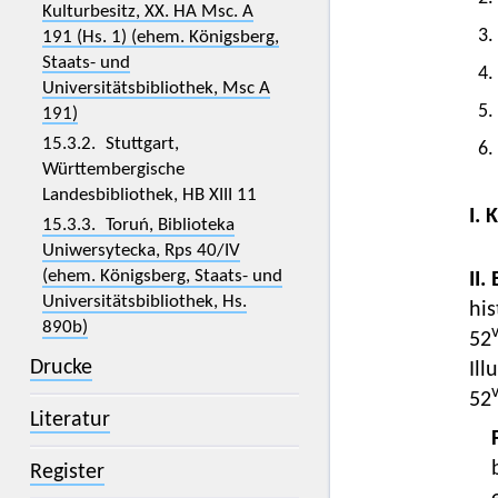
Kulturbesitz, XX. HA Msc. A
3.
191 (Hs. 1) (ehem. Königsberg,
Staats- und
4.
Universitätsbibliothek, Msc A
5.
191)
15.3.2. Stuttgart,
6.
Württembergische
Landesbibliothek, HB XIII 11
I. 
15.3.3. Toruń, Biblioteka
Uniwersytecka, Rps 40/IV
(ehem. Königsberg, Staats- und
II.
Universitätsbibliothek, Hs.
his
890b)
52
Drucke
Ill
52
Literatur
Register