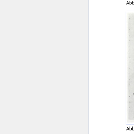
Abb
Abb