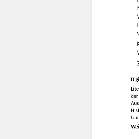
Digi
Lit
der
Aus
His
Güt
Wei