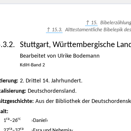
↑ 15.
Bibelerzählun
↑ 15.3.
Alttestamentliche Bibelepik de
.3.2.
Stuttgart, Württembergische Land
Bearbeitet von Ulrike Bodemann
KdiH-Band 2
tierung:
2. Drittel 14. Jahrhundert.
alisierung:
Deutschordensland.
itzgeschichte:
Aus der Bibliothek der Deutschorde
alt:
ra
rc
1
–26
›Daniel‹
ra
ra
27
–37
›Esra und Nehemia‹