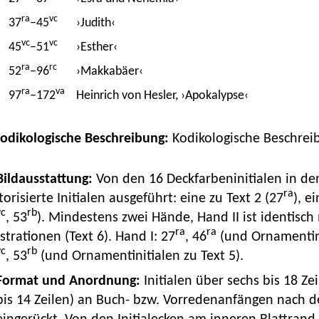
ra
vc
37
–45
›Judith‹
vc
vc
45
–51
›Esther‹
ra
rc
52
–96
›Makkabäer‹
ra
va
97
–172
Heinrich von Hesler, ›Apokalypse‹
Kodikologische Beschreibung:
Kodikologische Beschrei
 Bildausstattung:
Von den 16 Deckfarbeninitialen in den
ra
torisierte Initialen ausgeführt: eine zu Text 2 (27
), e
vc
rb
, 53
). Mindestens zwei Hände, Hand II ist identisc
ra
ra
ustrationen (Text 6). Hand I: 27
, 46
(und Ornamentinit
vc
rb
, 53
(und Ornamentinitialen zu Text 5).
Format und Anordnung:
Initialen über sechs bis 18 Ze
bis 14 Zeilen) an Buch- bzw. Vorredenanfängen nach de