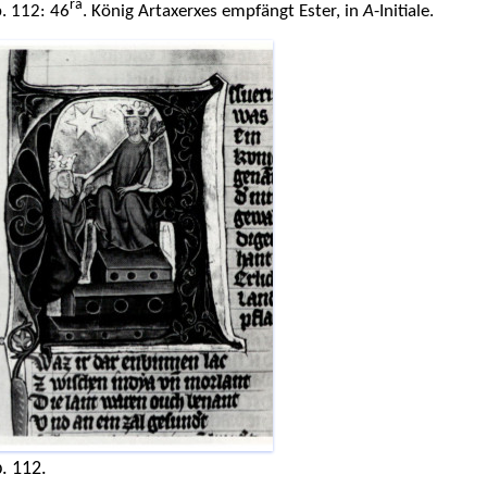
ra
. 112: 46
. König Artaxerxes empfängt Ester, in
A
-Initiale.
. 112.