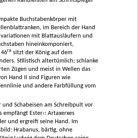
 gehen Randleisten am Schriftspiegel
ompakte Buchstabenkörper mit
ellenblattranken, im Bereich der Hand
dvariationen mit Blattausläufern und
Buchstaben hineinkomponiert,
ra
 46
sitzt der König auf dem
ers. Stilistisch altertümlich; schlanke
erten Zügen und meist in Wellen das
on Hand II sind Figuren wie
ennlinie und andere Farbfüllung vom
r und Schabeisen am Schreibpult vor
s empfängt Ester‹: Artaxerxes
der und ergreift seine Hand. Im
bild: Hrabanus, bärtig, ohne