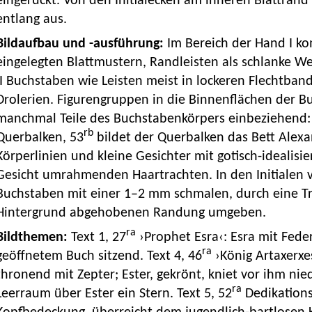
eingerückt. Von den Initialecken am inneren Blattrand
entlang aus.
Bildaufbau und -ausführung:
Im Bereich der Hand I k
eingelegten Blattmustern, Randleisten als schlanke W
II Buchstaben wie Leisten meist in lockeren Flechtban
Drolerien. Figurengruppen in die Binnenflächen der 
manchmal Teile des Buchstabenkörpers einbeziehend:
rb
Querbalken, 53
bildet der Querbalken das Bett Alexand
Körperlinien und kleine Gesichter mit gotisch-idealisi
Gesicht umrahmenden Haartrachten. In den Initialen v
Buchstaben mit einer 1–2 mm schmalen, durch eine Tr
Hintergrund abgehobenen Randung umgeben.
ra
Bildthemen:
Text 1, 27
›Prophet Esra‹: Esra mit Fede
ra
geöffnetem Buch sitzend. Text 4, 46
›König Artaxerxe
thronend mit Zepter; Ester, gekrönt, kniet vor ihm nie
ra
Leerraum über Ester ein Stern. Text 5, 52
Dedikations