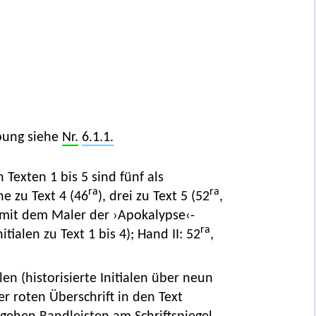
bung siehe
Nr.
6.1.1.
 Texten 1 bis 5 sind fünf als
ra
ra
ine zu Text 4 (46
), drei zu Text 5 (52
,
h mit dem Maler der ›Apokalypse‹-
ra
ialen zu Text 1 bis 4); Hand II: 52
,
ilen (historisierte Initialen über neun
r roten Überschrift in den Text