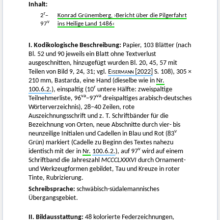
Inhalt:
r
2
–
Konrad Grünemberg, ›Bericht über die Pilgerfahrt
v
97
ins Heilige Land 1486‹
I. Kodikologische Beschreibung:
Papier, 103 Blätter (nach
Bl. 52 und 90 jeweils ein Blatt ohne Textverlust
ausgeschnitten, hinzugefügt wurden Bl. 20, 45, 57 mit
Teilen von Bild 9, 24, 31; vgl.
Eisermann
[2022]
S. 108), 305 ×
210 mm, Bastarda, eine Hand (dieselbe wie in
Nr.
r
100.6.2.
), einspaltig (10
untere Hälfte: zweispaltige
va
va
Teilnehmerliste, 96
–97
dreispaltiges arabisch-deutsches
Wörterverzeichnis), 28–40 Zeilen, rote
Auszeichnungsschrift und z. T. Schriftbänder für die
Bezeichnung von Orten, neue Abschnitte durch vier- bis
v
neunzeilige Initialen und Cadellen in Blau und Rot (83
Grün) markiert (Cadelle zu Beginn des Textes nahezu
v
identisch mit der in
Nr.
100.6.2.
), auf 97
wird auf einem
Schriftband die Jahreszahl
MCCCLXXXVI
durch Ornament-
und Werkzeugformen gebildet, Tau und Kreuze in roter
Tinte, Rubrizierung.
Schreibsprache:
schwäbisch-südalemannisches
Übergangsgebiet.
II. Bildausstattung:
48 kolorierte Federzeichnungen,