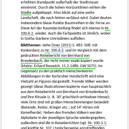
erhöhten Standpunkt außerhalb der Stadtmauer
einnimmt. Durch die hohen Horizontlinien wirken die
Städte
aufgeklappt. Man blickt auf eine weite
Landschaft, die nach hinten verblaut wird. Dabei deuten
insbesondere blaue Punkte Baumreihen in der Ferne an.
Diese Art der Raumdarstellung findet sich ebenso in
Nr.
100.6.2.
wieder. Auch die Farbpalette ist ähnlich, wobei
in Gotha stärkere Umrisslinien auffallen.
Bildthemen:
siehe
Denke
(2011)
S. 483–508: mit
Konkordanz zu
Nr.
100.6.2.
und im Vergleich mit dem
gedruckten
Reisebericht von Bernhard von
Breydenbach
, der nicht immer exakt kopiert wurde
(
Mainz: Erhard Reuwich, 11.2.1486; GW 5075
). Im
Gegensatz zu den praktisch menschenleeren
Abbildungen in der Karlsruher Handschrift wird eine
Vielzahl an Figuren dargestellt. Fremde Völker werden
gezeigt (diese Illustrationen kopierte man hauptsächlich
aus dem Reisebericht von Bernhard von Breydenbach)
r
und ihre Rituale (z. B. 30
griechisch-orthodoxe Messe);
viele Orte sind mit großen Menschenmengen besiedelt
r
(Betende, Reiter, Krieger etc.; auf 54
Hirten mit
Kamelherde). Neben den fremden Völkern werden
Alphabete in der jeweiligen Sprache wiedergegeben,
außerdem sind die in Reiseberichten (vgl.
Nr.
100.3.1.
und künftig Nr.
107.
) typischerweise anzutreffenden