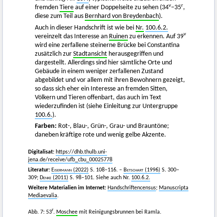
v
r
fremden
Tiere
auf einer Doppelseite zu sehen (34
–35
,
diese zum Teil aus
Bernhard von Breydenbach
).
Auch in dieser Handschrift ist wie bei
Nr.
100.6.2.
v
vereinzelt das Interesse an
Ruinen
zu erkennen. Auf 39
wird eine zerfallene steinerne Brücke bei Constantina
zusätzlich zur
Stadtansicht
herausgegriffen und
dargestellt. Allerdings sind hier sämtliche Orte und
Gebäude in einem weniger zerfallenen Zustand
abgebildet und vor allem mit ihren Bewohnern gezeigt,
so dass sich eher ein Interesse an fremden Sitten,
Völkern und Tieren offenbart, das auch im Text
wiederzufinden ist (siehe Einleitung zur Untergruppe
100.6.
).
Farben:
Rot-, Blau-, Grün-, Grau- und Brauntöne;
daneben kräftige rote und wenig gelbe Akzente.
Digitalisat:
https://dhb.thulb.uni-
jena.de/receive/ufb_cbu_00025778
Literatur:
Eisermann
(2022)
S. 108–116. –
Betschart
(1996)
S. 300–
309;
Denke
(2011)
S. 98–101. Siehe auch Nr.
100.6.2.
Weitere Materialien im Internet:
Handschriftencensus
;
Manuscripta
Mediaevalia
.
r
Abb. 7: 53
.
Moschee
mit Reinigungsbrunnen bei Ramla.