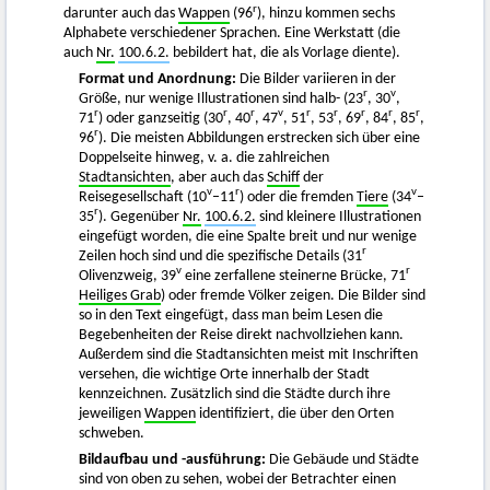
r
darunter auch das
Wappen
(96
), hinzu kommen sechs
Alphabete verschiedener Sprachen. Eine Werkstatt (die
auch
Nr.
100.6.2.
bebildert hat, die als Vorlage diente).
Format und Anordnung:
Die Bilder variieren in der
r
v
Größe, nur wenige Illustrationen sind halb- (23
, 30
,
r
r
r
v
r
r
r
r
r
71
) oder ganzseitig (30
, 40
, 47
, 51
, 53
, 69
, 84
, 85
,
r
96
). Die meisten Abbildungen erstrecken sich über eine
Doppelseite hinweg, v. a. die zahlreichen
Stadtansichten
, aber auch das
Schiff
der
v
r
v
Reisegesellschaft (10
–11
) oder die fremden
Tiere
(34
–
r
35
). Gegenüber
Nr.
100.6.2.
sind kleinere Illustrationen
eingefügt worden, die eine Spalte breit und nur wenige
r
Zeilen hoch sind und die spezifische Details (31
v
r
Olivenzweig, 39
eine zerfallene steinerne Brücke, 71
Heiliges Grab
) oder fremde Völker zeigen. Die Bilder sind
so in den Text eingefügt, dass man beim Lesen die
Begebenheiten der Reise direkt nachvollziehen kann.
Außerdem sind die Stadtansichten meist mit Inschriften
versehen, die wichtige Orte innerhalb der Stadt
kennzeichnen. Zusätzlich sind die Städte durch ihre
jeweiligen
Wappen
identifiziert, die über den Orten
schweben.
Bildaufbau und -ausführung:
Die Gebäude und Städte
sind von oben zu sehen, wobei der Betrachter einen