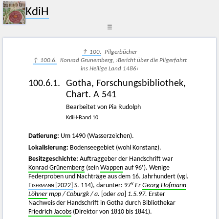
KdiH
☰
↑ 100.
Pilgerbücher
↑ 100.6.
Konrad Grünemberg, ›Bericht über die Pilgerfahrt
ins Heilige Land 1486‹
100.6.1.
Gotha, Forschungsbibliothek,
Chart. A 541
Bearbeitet von Pia Rudolph
KdiH-Band 10
Datierung:
Um 1490 (Wasserzeichen).
Lokalisierung:
Bodenseegebiet (wohl Konstanz).
Besitzgeschichte:
Auftraggeber der Handschrift war
r
Konrad Grünemberg
(sein
Wappen
auf 96
). Wenige
Federproben und Nachträge aus dem 16. Jahrhundert (vgl.
v
Eisermann
[2022]
S. 114), darunter: 97
Er
Georg Hofmann
Löhner
mpp / Coburgk / a.
[oder
ao
]
1.5.97.
Erster
Nachweis der Handschrift in Gotha durch Bibliothekar
Friedrich Jacobs
(Direktor von 1810 bis 1841).