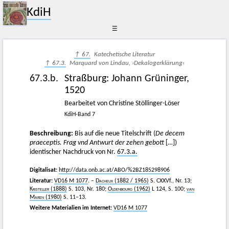
KdiH
☰
↑ 67.
Katechetische Literatur
↑ 67.3.
Marquard von Lindau, ›Dekalogerklärung‹
67.3.b.
Straßburg
:
Johann Grüninger
,
1520
Bearbeitet von Christine Stöllinger-Löser
KdiH-Band 7
Beschreibung:
Bis auf die neue Titelschrift (
De decem
praeceptis. Frag vnd Antwurt der zehen gebott
[…])
identischer Nachdruck von Nr.
67.3.a.
Digitalisat:
http://data.onb.ac.at/ABO/%2BZ185298906
Literatur:
VD16 M 1077
. –
Dacheux
(1882 / 1965)
S. CXXVf., Nr. 13;
Kristeller (1888)
S. 103, Nr. 180;
Oldenbourg
(1962)
L 124, S. 100;
van
Maren
(1980)
S. 11–13.
Weitere Materialien im Internet:
VD16 M 1077