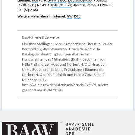
Literatur:
Hain
7376;
GW M13600
;
ISTC ij00324000
. –
Schreiber
(1910–1911) Nr. 4351;
BSB-Ink I-572
; ›Rechtssumme‹ 1 (1987) S.
53* (Sigle a6).
Weitere Materialien im Internet:
GW
;
ISTC
Empfohlene Zitierweise
Christine Stöllinger-Löser: Katechetische Literatur. Bruder
Berthold OP, ›Rechtssumme‹. Druck Nr. 67.2.d. In:
Katalog der deutschsprachigen illustrierten
Handschriften des Mittelalters (KdiH). Begonnen von
Hella Frühmorgen-Voss und Norbert H. Ott. Hrsg. von
Ulrike Bodemann, Kristina Freienhagen-Baumgardt,
Norbert H. Ott, Pia Rudolph und Nicola Zotz. Band 7.
München 2017.
http://kdih.badw.de/datenbank/druck/67/2/d; zuletzt
geändert am 01.04.2024.