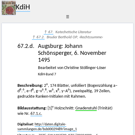
KdiH
☰
↑ 67.
Katechetische Literatur
↑ 67.2.
Bruder Berthold OP, ›Rechtssumme‹
67.2.d.
Augsburg
:
Johann
Schönsperger
,
6. November
1495
Bearbeitet von Christine Stöllinger-Löser
KdiH-Band 7
o
Beschreibung:
2
, 174 Blätter, unfoliiert (Bogenzählung a–
8
6
8
6
8
6
8
6
d
.
, e–f
, g–v
.
, w
, x
, y–A
), zweispaltig, 39 Zeilen,
gedruckte Ranken-Initialen mit Rahmen.
v
Bildausstattung:
[1]
Holzschnitt:
Gnadenstuhl
(Trinität)
wie Nr.
67.1.c.
Digitalisat:
http://daten.digitale-
sammlungen.de/bsb00029489/image_1