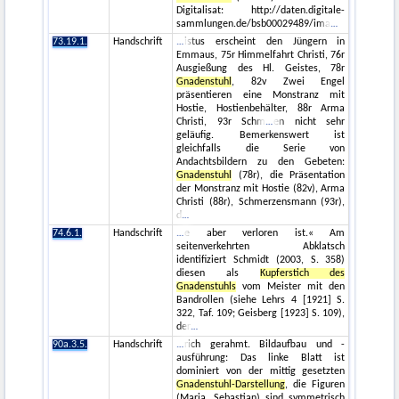
Digitalisat: http://daten.digitale-
sammlungen.de/bsb00029489/ima
73.19.1.
Handschrift
istus erscheint den Jüngern in
Emmaus, 75r Himmelfahrt Christi, 76r
Ausgießung des Hl. Geistes, 78r
Gnadenstuhl
, 82v Zwei Engel
präsentieren eine Monstranz mit
Hostie, Hostienbehälter, 88r Arma
Christi, 93r Schm
en nicht sehr
geläufig. Bemerkenswert ist
gleichfalls die Serie von
Andachtsbildern zu den Gebeten:
Gnadenstuhl
(78r), die Präsentation
der Monstranz mit Hostie (82v), Arma
Christi (88r), Schmerzensmann (93r),
d
74.6.1.
Handschrift
e aber verloren ist.« Am
seitenverkehrten Abklatsch
identifiziert Schmidt (2003, S. 358)
diesen als
Kupferstich des
Gnadenstuhls
vom Meister mit den
Bandrollen (siehe Lehrs 4 [1921] S.
322, Taf. 109; Geisberg [1923] S. 109),
der
90a.3.5.
Handschrift
rich gerahmt. Bildaufbau und -
ausführung: Das linke Blatt ist
dominiert von der mittig gesetzten
Gnadenstuhl-Darstellung
, die Figuren
(Maria, Sebastian) sind symmetrisch