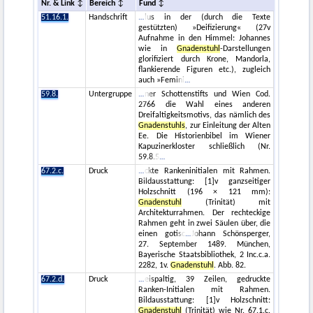
Nr. & Link
Bereich
Fund
51.16.1.
Handschrift
lus in der (durch die Texte
gestützten) »Deifizierung« (27v
Aufnahme in den Himmel: Johannes
wie in
Gnadenstuhl
-Darstellungen
glorifiziert durch Krone, Mandorla,
flankierende Figuren etc.), zugleich
auch »Femini
59.8.
Untergruppe
ner Schottenstifts und Wien Cod.
2766 die Wahl eines anderen
Dreifaltigkeitsmotivs, das nämlich des
Gnadenstuhls
, zur Einleitung der Alten
Ee. Die Historienbibel im Wiener
Kapuzinerkloster schließlich (Nr.
59.8.5
67.2.c.
Druck
ckte Rankeninitialen mit Rahmen.
Bildausstattung: [1]v ganzseitiger
Holzschnitt (196 × 121 mm):
Gnadenstuhl
(Trinität) mit
Architekturrahmen. Der rechteckige
Rahmen geht in zwei Säulen über, die
einen gotisc
Johann Schönsperger,
27. September 1489. München,
Bayerische Staatsbibliothek, 2 Inc.c.a.
2282, 1v.
Gnadenstuhl
. Abb. 82.
67.2.d.
Druck
eispaltig, 39 Zeilen, gedruckte
Ranken-Initialen mit Rahmen.
Bildausstattung: [1]v Holzschnitt:
Gnadenstuhl
(Trinität) wie Nr. 67.1.c.