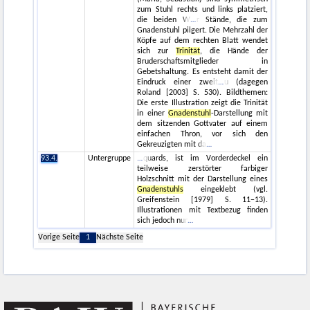
zum Stuhl rechts und links platziert,
die beiden W
r Stände, die zum
Gnadenstuhl pilgert. Die Mehrzahl der
Köpfe auf dem rechten Blatt wendet
sich zur
Trinität
, die Hände der
Bruderschaftsmitglieder in
Gebetshaltung. Es entsteht damit der
Eindruck einer zweit
u (dagegen
Roland [2003] S. 530). Bildthemen:
Die erste Illustration zeigt die Trinität
in einer
Gnadenstuhl
-Darstellung mit
dem sitzenden Gottvater auf einem
einfachen Thron, vor sich den
Gekreuzigten mit da
93.4.
Untergruppe
quards, ist im Vorderdeckel ein
teilweise zerstörter farbiger
Holzschnitt mit der Darstellung eines
Gnadenstuhls
eingeklebt (vgl.
Greifenstein [1979] S. 11−13).
Illustrationen mit Textbezug finden
sich jedoch nur
Vorige Seite
1
Nächste Seite