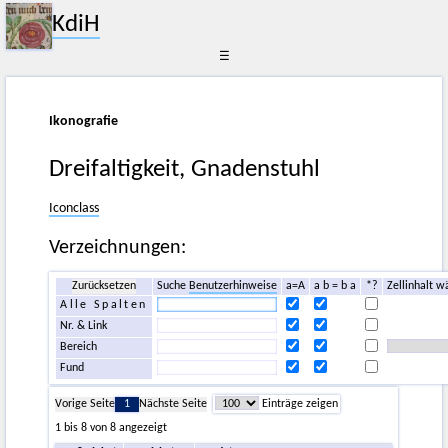
KdiH
☰
Ikonografie
Dreifaltigkeit, Gnadenstuhl
Iconclass
Verzeichnungen:
Zurücksetzen
Suche
Benutzerhinweise
a=A
a b = b a
*?
Zellinhalt w
Alle Spalten
Nr. & Link
Bereich
Fund
Vorige Seite
1
Nächste Seite
Einträge zeigen
1 bis 8 von 8 angezeigt