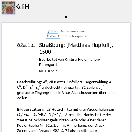
KdiH
☰
↑ 62a.
Jenseitsvisionen
↑ 62a.1.
›Visio Tnugdali‹
62a.1.c.
Straßburg
:
[Matthias Hupfuff]
,
1500
Bearbeitet von Kristina Freienhagen-
Baumgardt
KdiH-Band 7
o
Beschreibung:
4
, 28 Blätter (unfoliiert, Bogenzählung A–
6
4
6
v
r
C
, D
, E
; E
unbedruckt), einspaltig, 32 Zeilen, a
6
2
gedruckte Eingangsinitiale A aus Akanthusranken über acht
Zeilen.
Bildausstattung:
23 Holzschnitte mit drei Wiederholungen
r
v
v
v
r
r
(A
=A
, A
=B
, D
=E
). Vermutlich Nachschnitte der
1
1
6
2
4
4
zuerst bei Schobser gedruckten Serie oder einer deren
Kopien (siehe Nr.
62a.1.b.
mit Anmerkung; der Druck
Zainers, den
Palmer
[1982]
S. 74 als unmittelbare