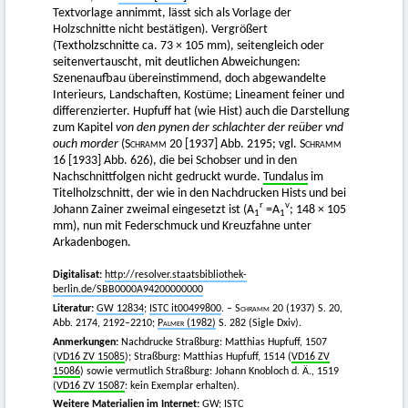
Textvorlage annimmt, lässt sich als Vorlage der
Holzschnitte nicht bestätigen). Vergrößert
(Textholzschnitte ca. 73 × 105 mm), seitengleich oder
seitenvertauscht, mit deutlichen Abweichungen:
Szenenaufbau übereinstimmend, doch abgewandelte
Interieurs, Landschaften, Kostüme; Lineament feiner und
differenzierter. Hupfuff hat (wie Hist) auch die Darstellung
zum Kapitel
von den pynen der schlachter der reüber vnd
ouch morder
(
Schramm
20 [1937] Abb. 2195; vgl.
Schramm
16 [1933] Abb. 626), die bei Schobser und in den
Nachschnittfolgen nicht gedruckt wurde.
Tundalus
im
Titelholzschnitt, der wie in den Nachdrucken Hists und bei
r
v
Johann Zainer zweimal eingesetzt ist (A
=A
; 148 × 105
1
1
mm), nun mit Federschmuck und Kreuzfahne unter
Arkadenbogen.
Digitalisat:
http://resolver.staatsbibliothek-
berlin.de/SBB0000A94200000000
Literatur:
GW 12834
;
ISTC it00499800
. –
Schramm
20 (1937) S. 20,
Abb. 2174, 2192–2210;
Palmer
(1982)
S. 282 (Sigle Dxiv).
Anmerkungen:
Nachdrucke Straßburg: Matthias Hupfuff, 1507
(
VD16 ZV 15085
); Straßburg: Matthias Hupfuff, 1514 (
VD16 ZV
15086
) sowie vermutlich Straßburg: Johann Knobloch d. Ä., 1519
(
VD16 ZV 15087
: kein Exemplar erhalten).
Weitere Materialien im Internet:
GW
;
ISTC