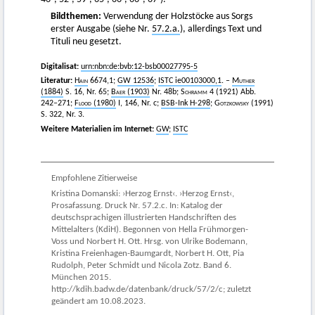
Bildthemen:
Verwendung der Holzstöcke aus Sorgs
erster Ausgabe (siehe Nr.
57.2.a.
), allerdings Text und
Tituli neu gesetzt.
Digitalisat:
urn:nbn:de:bvb:12-bsb00027795-5
Literatur:
Hain
6674,1;
GW 12536
;
ISTC ie00103000,1
. –
Muther
(1884)
S. 16, Nr. 65;
Baer
(1903)
Nr. 48b;
Schramm
4 (1921) Abb.
242–271;
Flood
(1980)
I, 146, Nr. c;
BSB-Ink H-298
;
Gotzkowsky
(1991)
S. 322, Nr. 3.
Weitere Materialien im Internet:
GW
;
ISTC
Empfohlene Zitierweise
Kristina Domanski: ›Herzog Ernst‹. ›Herzog Ernst‹,
Prosafassung. Druck Nr. 57.2.c. In: Katalog der
deutschsprachigen illustrierten Handschriften des
Mittelalters (KdiH). Begonnen von Hella Frühmorgen-
Voss und Norbert H. Ott. Hrsg. von Ulrike Bodemann,
Kristina Freienhagen-Baumgardt, Norbert H. Ott, Pia
Rudolph, Peter Schmidt und Nicola Zotz. Band 6.
München 2015.
http://kdih.badw.de/datenbank/druck/57/2/c; zuletzt
geändert am 10.08.2023.