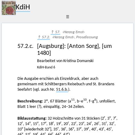
KdiH
☰
↑ 57.
›Herzog Ernst‹
↑ 57.2.
›Herzog Ernst‹, Prosafassung
57.2.c.
[Augsburg]
:
[Anton Sorg]
,
[um
1480]
Bearbeitet von Kristina Domanski
KdiH-Band 6
Die Ausgabe erschien als Einzeldruck, aber auch
gemeinsam mit Schiltbergers Reisebuch und St. Brandans
Seefahrt (vgl. auch Nr.
51.6.b.
).
11
10
8
Beschreibung:
2º, 67 Blätter (a
, b–e
, f–g
), unfoliiert,
Blatt 1 leer (?), einspaltig, 24–34 Zeilen.
r
v
r
Bildausstattung:
32 Holzschnitte von 31 Stöcken (2
, 3
, 7
,
r
v
v
v
r
r
r
r
v
r
r
r
r
12
, 14
, 15
, 17
, 18
, 19
, 20
, 22
, 23
, 24
, 26
, 31
, 32
,
v
r
r
r
v
r
r
r
r
r
33
[wiederholt 32
], 35
, 36
, 36
, 37
, 39
, 40
, 43
, 45
,
v
r
r
r
r
v
r
46
, 52
, 59
, 65
, 66
, 66
, 67
).