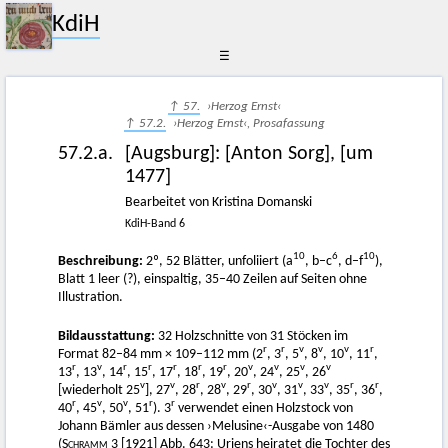
KdiH
☰
↑ 57.
›Herzog Ernst‹
↑ 57.2.
›Herzog Ernst‹, Prosafassung
57.2.a.
[Augsburg]
:
[Anton Sorg]
,
[um
1477]
Bearbeitet von Kristina Domanski
KdiH-Band 6
10
6
10
Beschreibung:
2º, 52 Blätter, unfoliiert (a
, b–c
, d–f
),
Blatt 1 leer (?), einspaltig, 35–40 Zeilen auf Seiten ohne
Illustration.
Bildausstattung:
32 Holzschnitte von 31 Stöcken im
r
r
v
v
v
r
Format 82–84 mm × 109–112 mm (2
, 3
, 5
, 8
, 10
, 11
,
r
v
r
r
r
r
r
v
v
v
v
13
, 13
, 14
, 15
, 17
, 18
, 19
, 20
, 24
, 25
, 26
v
v
r
v
r
v
v
v
r
r
[wiederholt 25
], 27
, 28
, 28
, 29
, 30
, 31
, 33
, 35
, 36
,
r
v
v
r
r
40
, 45
, 50
, 51
). 3
verwendet einen Holzstock von
Johann Bämler aus dessen ›Melusine‹-Ausgabe von 1480
(
Schramm 3 [1921]
Abb. 643: Uriens heiratet die Tochter des