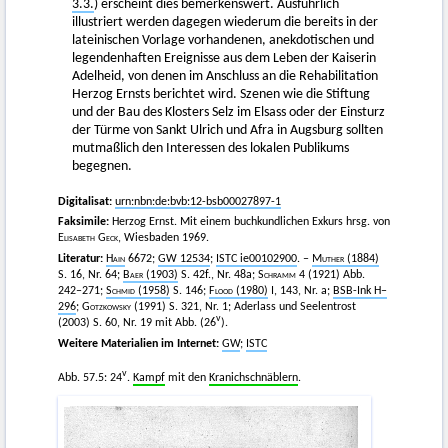
3.3.
) erscheint dies bemerkenswert. Ausführlich
illustriert werden dagegen wiederum die bereits in der
lateinischen Vorlage vorhandenen, anekdotischen und
legendenhaften Ereignisse aus dem Leben der Kaiserin
Adelheid, von denen im Anschluss an die Rehabilitation
Herzog Ernsts berichtet wird. Szenen wie die Stiftung
und der Bau des Klosters Selz im Elsass oder der Einsturz
der Türme von Sankt Ulrich und Afra in Augsburg sollten
mutmaßlich den Interessen des lokalen Publikums
begegnen.
Digitalisat:
urn:nbn:de:bvb:12-bsb00027897-1
Faksimile:
Herzog Ernst. Mit einem buchkundlichen Exkurs hrsg. von
Elisabeth Geck
, Wiesbaden 1969.
Literatur:
Hain
6672;
GW 12534
;
ISTC ie00102900
. –
Muther
(1884)
S. 16, Nr. 64;
Baer
(1903)
S. 42f., Nr. 48a;
Schramm 4
(1921) Abb.
242–271;
Schmid
(1958)
S. 146;
Flood
(1980)
I, 143, Nr. a;
BSB-Ink H–
296
;
Gotzkowsky
(1991) S. 321, Nr. 1; Aderlass und Seelentrost
v
(2003) S. 60, Nr. 19 mit Abb. (26
).
Weitere Materialien im Internet:
GW
;
ISTC
v
Abb. 57.5: 24
.
Kampf
mit den
Kranichschnäblern
.