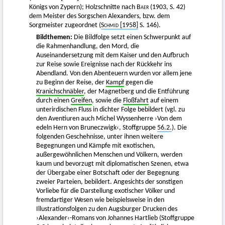
Königs von Zypern); Holzschnitte nach
Baer
(1903, S. 42)
dem Meister des Sorgschen Alexanders, bzw. dem
Sorgmeister zugeordnet (
Schmid
[1958]
S. 146).
Bildthemen:
Die Bildfolge setzt einen Schwerpunkt auf
die Rahmenhandlung, den Mord, die
Auseinandersetzung mit dem Kaiser und den Aufbruch
zur Reise sowie Ereignisse nach der Rückkehr ins
Abendland. Von den Abenteuern wurden vor allem jene
zu Beginn der Reise, der
Kampf
gegen die
Kranichschnäbler
, der Magnetberg und die Entführung
durch einen
Greifen
, sowie die
Floßfahrt
auf einem
unterirdischen Fluss in dichter Folge bebildert (vgl. zu
den Aventiuren auch Michel Wyssenherre ›Von dem
edeln Hern von Bruneczwigk‹, Stoffgruppe
56.2.
). Die
folgenden Geschehnisse, unter ihnen weitere
Begegnungen und Kämpfe mit exotischen,
außergewöhnlichen Menschen und Völkern, werden
kaum und bevorzugt mit diplomatischen Szenen, etwa
der Übergabe einer Botschaft oder der Begegnung
zweier Parteien, bebildert. Angesichts der sonstigen
Vorliebe für die Darstellung exotischer Völker und
fremdartiger Wesen wie beispielsweise in den
Illustrationsfolgen zu den Augsburger Drucken des
›Alexander‹-Romans von Johannes Hartlieb (Stoffgruppe