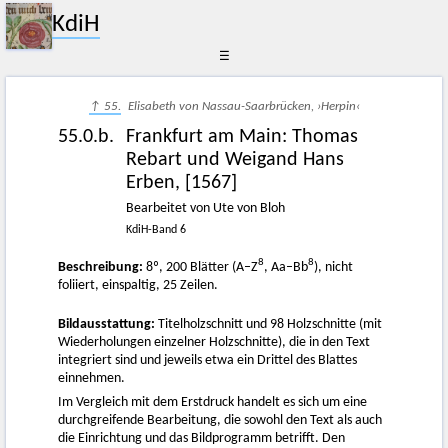
KdiH
☰
↑ 55.
Elisabeth von Nassau-Saarbrücken, ›Herpin‹
55.0.b.
Frankfurt am Main
:
Thomas
Rebart und Weigand Hans
Erben
,
[1567]
Bearbeitet von Ute von Bloh
KdiH-Band 6
8
8
Beschreibung:
8º, 200 Blätter (A–Z
, Aa–Bb
), nicht
foliiert, einspaltig, 25 Zeilen.
Bildausstattung:
Titelholzschnitt und 98 Holzschnitte (mit
Wiederholungen einzelner Holzschnitte), die in den Text
integriert sind und jeweils etwa ein Drittel des Blattes
einnehmen.
Im Vergleich mit dem Erstdruck handelt es sich um eine
durchgreifende Bearbeitung, die sowohl den Text als auch
die Einrichtung und das Bildprogramm betrifft. Den