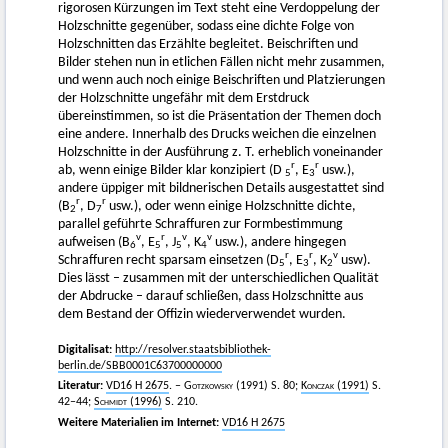
rigorosen Kürzungen im Text steht eine Verdoppelung der
Holzschnitte gegenüber, sodass eine dichte Folge von
Holzschnitten das Erzählte begleitet. Beischriften und
Bilder stehen nun in etlichen Fällen nicht mehr zusammen,
und wenn auch noch einige Beischriften und Platzierungen
der Holzschnitte ungefähr mit dem Erstdruck
übereinstimmen, so ist die Präsentation der Themen doch
eine andere. Innerhalb des Drucks weichen die einzelnen
Holzschnitte in der Ausführung z. T. erheblich voneinander
r
r
ab, wenn einige Bilder klar konzipiert (D
, E
usw.),
5
3
andere üppiger mit bildnerischen Details ausgestattet sind
r
r
(B
, D
usw.), oder wenn einige Holzschnitte dichte,
2
7
parallel geführte Schraffuren zur Formbestimmung
v
r
v
v
aufweisen (B
, E
, J
, K
usw.), andere hingegen
6
5
5
4
r
r
v
Schraffuren recht sparsam einsetzen (D
, E
, K
usw).
5
3
2
Dies lässt – zusammen mit der unterschiedlichen Qualität
der Abdrucke – darauf schließen, dass Holzschnitte aus
dem Bestand der Offizin wiederverwendet wurden.
Digitalisat:
http://resolver.staatsbibliothek-
berlin.de/SBB0001C63700000000
Literatur:
VD16 H 2675
. –
Gotzkowsky
(1991) S. 80;
Konczak
(1991)
S.
42–44;
Schmidt
(1996)
S. 210.
Weitere Materialien im Internet:
VD16 H 2675