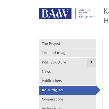
K
H
The Project
Text and Image
KdiH Structure
News
Publications
KdiH digital
Cooperations
Project History