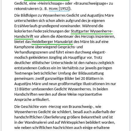
Gedicht, eine »Heinrichssage« oder »Braunschweigsage« zu
rekonstruieren (z. B.
Hoppe
[1952]
).
Die Bildfolgen zu Wyssenherres Gedicht und Augustijns Märe
unterscheiden sich schon allein aufgrund des je eigenen
Erzählverlaufs grundlegend voneinander. Während die
kolorierten Federzeichnungen der
Stuttgarter Wyssenherre-
Handschrift
vor allem die Abenteuer des Herzogs inszenieren,
bietet das
Heidelberger Manuskript
des Märe bis auf eine
Kampfszene überwiegend Gesprächs- und
Verhandlungsszenen und führt einen durchweg elegant-
modisch gekleideten Jüngling als Hauptfigur vor. Trotz
deutlicher stilistischer Unterschiede ist den nahezu zeitgleich
entstandenen Codices ein im Verhältnis zur jeweils geringen
Textmenge beträchtlicher Umfang der Bildausstattung
gemeinsam: zwölf ganzseitige Bilder bei 20 Blättern in
Augustijns Märe und neun großformatige Illustrationen im nur
13 Blätter umfassenden Gedicht Wyssenherres. In beiden
Handschriften werden auf diese Weise repräsentative
Ansprüche artikuliert.
Die Geschichte vom ›Herzog von Braunschweig‹, wie
Wyssenherres Gedicht sie schildert, besaß auch außerhalb der
handschriftlichen Überlieferung größere Bekanntheit und ist
in der Wandmalerei und auf Wirkteppichen bebildert worden,
wie neben schriftlichen Nachrichten auch einige erhaltene