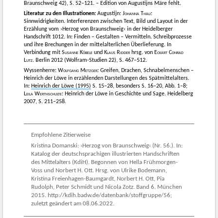
Braunschweig 42), S. 52–121. – Edition von Augustijns Märe fehlt.
Literatur zu den Illustrationen:
Augustijn:
Johanna Thali
:
Sinnwidrigkeiten. Interferenzen zwischen Text, Bild und Layout in der
Erzählung vom ›Herzog von Braunschweig‹ in der Heidelberger
Handschrift 1012. In: Finden – Gestalten – Vermitteln. Schreibprozesse
und ihre Brechungen in der mittelalterlichen Überlieferung. In
Verbindung mit
Susanne Köbele
und
Klaus Ridder
hrsg. von
Eckart Conrad
Lutz.
Berlin 2012 (Wolfram-Studien 22), S. 467–512.
Wyssenherre:
Wolfgang Metzger:
Greifen, Drachen, Schnabelmenschen –
Heinrich der Löwe in erzählenden Darstellungen des Spätmittelalters.
In:
Heinrich der Löwe (1995)
S. 15–28, besonders S. 16–20, Abb. 1–8;
Leila Werthschulte
: Heinrich der Löwe in Geschichte und Sage. Heidelberg
2007, S. 211–258.
Empfohlene Zitierweise
Kristina Domanski: ›Herzog von Braunschweig‹ (Nr. 56.). In:
Katalog der deutschsprachigen illustrierten Handschriften
des Mittelalters (KdiH). Begonnen von Hella Frühmorgen-
Voss und Norbert H. Ott. Hrsg. von Ulrike Bodemann,
Kristina Freienhagen-Baumgardt, Norbert H. Ott, Pia
Rudolph, Peter Schmidt und Nicola Zotz. Band 6. München
2015. http://kdih.badw.de/datenbank/stoffgruppe/56;
zuletzt geändert am 08.06.2022.