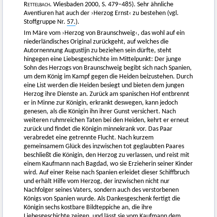
Rettelbach.
Wiesbaden 2000, S. 479–485). Sehr ähnliche
Aventiuren hat auch der ›Herzog Ernst‹ zu bestehen (vgl.
Stoffgruppe Nr.
57.
).
Im Märe vom ›Herzog von Braunschweig‹, das wohl auf ein
niederländisches Original zurückgeht, auf welches die
Autornennung Augustijn zu beziehen sein dürfte, steht
hingegen eine Liebesgeschichte im Mittelpunkt: Der junge
Sohn des Herzogs von Braunschweig begibt sich nach Spanien,
um dem König im Kampf gegen die Heiden beizustehen. Durch
eine List werden die Heiden besiegt und bieten dem jungen
Herzog ihre Dienste an. Zurück am spanischen Hof entbrennt
er in Minne zur Königin, erkrankt deswegen, kann jedoch
genesen, als die Königin ihn ihrer Gunst versichert. Nach
weiteren ruhmreichen Taten bei den Heiden, kehrt er erneut
zurück und findet die Königin minnekrank vor. Das Paar
verabredet eine getrennte Flucht. Nach kurzem
gemeinsamem Glück des inzwischen tot geglaubten Paares
beschließt die Königin, den Herzog zu verlassen, und reist mit
einem Kaufmann nach Bagdad, wo sie Erzieherin seiner Kinder
wird. Auf einer Reise nach Spanien erleidet dieser Schiffbruch
und erhält Hilfe vom Herzog, der inzwischen nicht nur
Nachfolger seines Vaters, sondern auch des verstorbenen
Königs von Spanien wurde. Als Dankesgeschenk fertigt die
Königin sechs kostbare Bildteppiche an, die ihre
Liebesgeschichte zeigen, und lässt sie vom Kaufmann dem