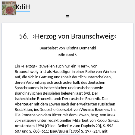
KdiH
☰
56. ›Herzog von Braunschweig‹
Bearbeitet von Kristina Domanski
KdiH-Band 6
Ein »Herzog«, zuweilen auch nur ein »Herr«, von
Braunschweig tritt als Hauptfigur in einer Reihe von Werken
auf, die sich in Gattung und Inhalt deutlich unterscheiden,
deren Verbreitung sich auch außerhalb des deutschen
Sprachraumes in tschechischen und russischen sowie
skandinavischen Beispielen belegen lässt (vgl. Der
tschechische Bruncvík, und: Der russische Bruncvik. Das
Abenteuer mit dem Löwen nach der erweiterten russischen
Redaktion, ins Deutsche übersetzt von
Winfried Baumann.
In:
Die Romane von dem Ritter mit dem Löwen, hrsg. von
Xenja
von Ertzdorff
unter redaktioneller Mitarbeit von
Rudolf Schulz.
Amsterdam 1994 [Chloe. Beihefte zum Daphnis 20], S. 593–
607 und S. 608–611;
Behr
/
Blume
[1995]
S. 197–214, mit