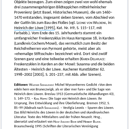
Objekte bezeugen. Zum einen zeigen zwei von wohl ehemals
drei zusammengehörigen Bildteppichen mittelrheinischer
Provenienz (jetzt Basel, Historisches Museum), die um 1460–
1470 entstanden, insgesamt sieben Szenen, vom Abschied von
der Gattin bis zum Bau des Floßes (vgl.
Leonie von Wilckens
, in:
Heinrich der Löwe [1995]
, Kat. Nr. H9, S. 115–117, mit
Farbabb.). Vom Ende des 15. Jahrhunderts stammt ein
umfangreicher Freskenzyklus im Haus Kerngasse 18, in Karden
(Landkreis Cochem/Mosel), das vermutlich zum Besitz der
Reichsfreiherren von Pyrmont gehörte, meist aber als
»ehemalige Stiftsschule« bezeichnet wird. Dort sind zwölf
Szenen ganz und eine teilweise erhalten (
Karen Delaplace
:
Freskenzyklen in Karden an der Mosel: Susanna und die beiden
Ältesten – Heinrich der Löwe. Aachener Kunstblätter 62.
1998–2002 [2003], S. 201–237, mit Abb. aller Szenen).
Editionen:
Walther Seehaussen
: Michel Wyssenherres Gedicht »Von dem
edeln hern von Bruneczwigk, als er über mer fure« und Die Sage von
Heinrich dem Löwen. Breslau 1913 (Germanistische Abhandlungen 43),
S. 149–173. –
Karl Hoppe
: Die Sage von Heinrich dem Löwen. Ihr
Ursprung, ihre Entwicklung und ihre Überlieferung. Bremen 1952, S.
85–99 (Abdruck nach
Seehaussen
). – Vestigia Leonis – Spuren des Löwen.
Das Bild Heinrichs des Löwen in der deutschen und skandinavischen
Literatur. Texte des Mittelalters und der frühen Neuzeit. Hrsg.,
übersetzt und erläutert von
Hans-Joachim Behr
und
Herbert Blume.
Braunschweig 1995 (Schriften der Literarischen Vereinigung