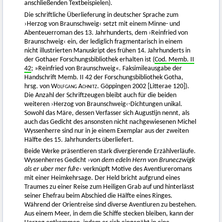
anschließenden Textbeispielen).
Die schriftliche Überlieferung in deutscher Sprache zum
›Herzog von Braunschweig‹ setzt mit einem Minne- und
Abenteuerroman des 13. Jahrhunderts, dem ›Reinfried von
Braunschweig‹ ein, der lediglich fragmentarisch in einem
nicht illustrierten Manuskript des frühen 14. Jahrhunderts in
der Gothaer Forschungsbibliothek erhalten ist (
Cod. Memb. II
42
; »Reinfried von Braunschweig«. Faksimileausgabe der
Handschrift Memb. II 42 der Forschungsbibliothek Gotha,
hrsg. von
Wolfgang Achnitz
. Göppingen 2002 [Litterae 120]).
Die Anzahl der Schriftzeugen bleibt auch für die beiden
weiteren ›Herzog von Braunschweig‹-Dichtungen unikal.
Sowohl das Märe, dessen Verfasser sich Augustijn nennt, als
auch das Gedicht des ansonsten nicht nachgewiesenen Michel
Wyssenherre sind nur in je einem Exemplar aus der zweiten
Hälfte des 15. Jahrhunderts überliefert.
Beide Werke präsentieren stark divergierende Erzählverläufe.
Wyssenherres Gedicht ›
von dem edeln Hern von Bruneczwigk
als er uber mer fuͦre
‹ verknüpft Motive des Aventiureromans
mit einer Heimkehrsage. Der Held bricht aufgrund eines
Traumes zu einer Reise zum Heiligen Grab auf und hinterlässt
seiner Ehefrau beim Abschied die Hälfte eines Ringes.
Während der Orientreise sind diverse Aventiuren zu bestehen.
Aus einem Meer, in dem die Schiffe stecken bleiben, kann der