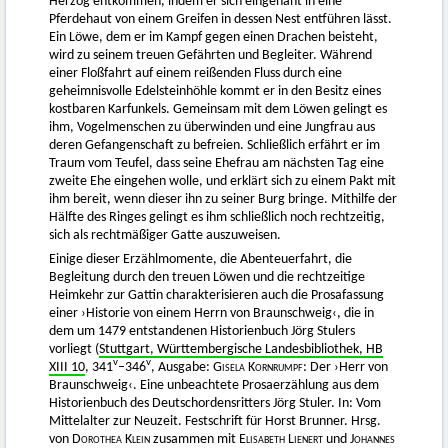
Herzog entkommen, indem er sich eingenäht in eine
Pferdehaut von einem Greifen in dessen Nest entführen lässt.
Ein Löwe, dem er im Kampf gegen einen Drachen beisteht,
wird zu seinem treuen Gefährten und Begleiter. Während
einer Floßfahrt auf einem reißenden Fluss durch eine
geheimnisvolle Edelsteinhöhle kommt er in den Besitz eines
kostbaren Karfunkels. Gemeinsam mit dem Löwen gelingt es
ihm, Vogelmenschen zu überwinden und eine Jungfrau aus
deren Gefangenschaft zu befreien. Schließlich erfährt er im
Traum vom Teufel, dass seine Ehefrau am nächsten Tag eine
zweite Ehe eingehen wolle, und erklärt sich zu einem Pakt mit
ihm bereit, wenn dieser ihn zu seiner Burg bringe. Mithilfe der
Hälfte des Ringes gelingt es ihm schließlich noch rechtzeitig,
sich als rechtmäßiger Gatte auszuweisen.
Einige dieser Erzählmomente, die Abenteuerfahrt, die
Begleitung durch den treuen Löwen und die rechtzeitige
Heimkehr zur Gattin charakterisieren auch die Prosafassung
einer ›Historie von einem Herrn von Braunschweig‹, die in
dem um 1479 entstandenen Historienbuch Jörg Stulers
vorliegt (
Stuttgart, Württembergische Landesbibliothek, HB
v
v
XIII 10
, 341
–346
, Ausgabe:
Gisela Kornrumpf
: Der ›Herr von
Braunschweig‹. Eine unbeachtete Prosaerzählung aus dem
Historienbuch des Deutschordensritters Jörg Stuler. In: Vom
Mittelalter zur Neuzeit. Festschrift für Horst Brunner. Hrsg.
von
Dorothea Klein
zusammen mit
Elisabeth Lienert
und
Johannes