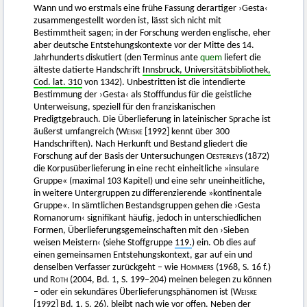
Wann und wo erstmals eine frühe Fassung derartiger ›Gesta‹
zusammengestellt worden ist, lässt sich nicht mit
Bestimmtheit sagen; in der Forschung werden englische, eher
aber deutsche Entstehungskontexte vor der Mitte des 14.
Jahrhunderts diskutiert (den Terminus ante
quem
liefert die
älteste datierte Handschrift
Innsbruck, Universitätsbibliothek,
Cod. lat. 310
von 1342). Unbestritten ist die intendierte
Bestimmung der ›Gesta‹ als Stofffundus für die geistliche
Unterweisung, speziell für den franziskanischen
Predigtgebrauch. Die Überlieferung in lateinischer Sprache ist
äußerst umfangreich (
Weiske [1992]
kennt über 300
Handschriften). Nach Herkunft und Bestand gliedert die
Forschung auf der Basis der Untersuchungen
Oesterley
s (1872)
die Korpusüberlieferung in eine recht einheitliche »insulare
Gruppe« (maximal 103 Kapitel) und eine sehr uneinheitliche,
in weitere Untergruppen zu differenzierende »kontinentale
Gruppe«. In sämtlichen Bestandsgruppen gehen die ›Gesta
Romanorum‹ signifikant häufig, jedoch in unterschiedlichen
Formen, Überlieferungsgemeinschaften mit den ›Sieben
weisen Meistern‹ (siehe Stoffgruppe
119.
) ein. Ob dies auf
einen gemeinsamen Entstehungskontext, gar auf ein und
denselben Verfasser zurückgeht – wie
Hommers (1968, S. 16
f.)
und
Roth (2004,
Bd. 1, S. 199–204) meinen belegen zu können
– oder ein sekundäres Überlieferungsphänomen ist (
Weiske
[1992]
Bd. 1, S. 26), bleibt nach wie vor offen. Neben der