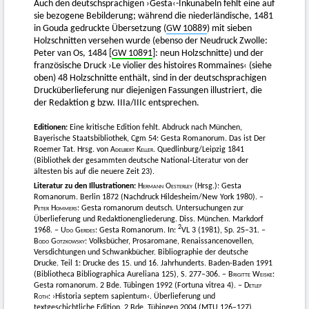
Auch den deutschsprachigen ›Gesta‹-Inkunabeln fehlt eine auf
sie bezogene Bebilderung; während die niederländische, 1481
in Gouda gedruckte Übersetzung (
GW 10889
) mit sieben
Holzschnitten versehen wurde (ebenso der Neudruck Zwolle:
Peter van Os, 1484 [
GW 10891
]: neun Holzschnitte) und der
französische Druck ›Le violier des histoires Rommaines‹ (siehe
oben) 48 Holzschnitte enthält, sind in der deutschsprachigen
Drucküberlieferung nur diejenigen Fassungen illustriert, die
der Redaktion g bzw. IIIa/IIIc entsprechen.
Editionen:
Eine kritische Edition fehlt. Abdruck nach München,
Bayerische Staatsbibliothek, Cgm 54: Gesta Romanorum. Das ist Der
Roemer Tat. Hrsg. von
Adelbert Keller
. Quedlinburg/Leipzig 1841
(Bibliothek der gesammten deutsche National-Literatur von der
ältesten bis auf die neuere Zeit 23).
Literatur zu den Illustrationen:
Hermann Oesterley
(Hrsg.): Gesta
Romanorum. Berlin 1872 (Nachdruck Hildesheim/New York 1980). –
Peter Hommers
: Gesta romanorum deutsch. Untersuchungen zur
Überlieferung und Redaktionengliederung. Diss. München. Markdorf
2
1968. –
Udo Gerdes
: Gesta Romanorum. In:
VL 3 (1981), Sp. 25–31. –
Bodo Gotzkowsky
: Volksbücher, Prosaromane, Renaissancenovellen,
Versdichtungen und Schwankbücher. Bibliographie der deutsche
Drucke. Teil 1: Drucke des 15. und 16. Jahrhunderts. Baden-Baden 1991
(Bibliotheca Bibliographica Aureliana 125), S. 277–306. –
Brigitte Weiske
:
Gesta romanorum. 2 Bde. Tübingen 1992 (Fortuna vitrea 4). –
Detlef
Roth
: ›Historia septem sapientum‹. Überlieferung und
textgeschichtliche Edition. 2 Bde. Tübingen 2004 (MTU 126–127).