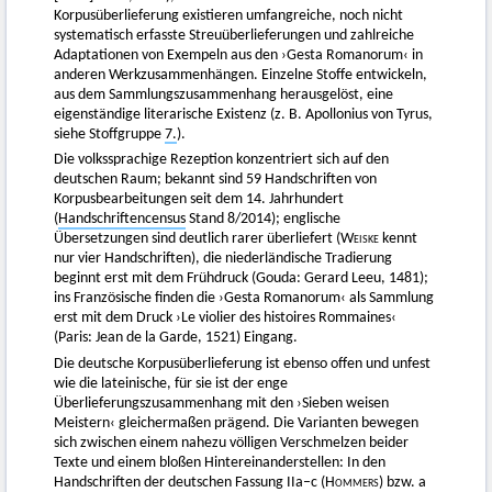
Korpusüberlieferung existieren umfangreiche, noch nicht
systematisch erfasste Streuüberlieferungen und zahlreiche
Adaptationen von Exempeln aus den ›Gesta Romanorum‹ in
anderen Werkzusammenhängen. Einzelne Stoffe entwickeln,
aus dem Sammlungszusammenhang herausgelöst, eine
eigenständige literarische Existenz (z. B. Apollonius von Tyrus,
siehe Stoffgruppe
7.
).
Die volkssprachige Rezeption konzentriert sich auf den
deutschen Raum; bekannt sind 59 Handschriften von
Korpusbearbeitungen seit dem 14. Jahrhundert
(
Handschriftencensus
Stand 8/2014); englische
Übersetzungen sind deutlich rarer überliefert (
Weiske
kennt
nur vier Handschriften), die niederländische Tradierung
beginnt erst mit dem Frühdruck (Gouda: Gerard Leeu, 1481);
ins Französische finden die ›Gesta Romanorum‹ als Sammlung
erst mit dem Druck ›Le violier des histoires Rommaines‹
(Paris: Jean de la Garde, 1521) Eingang.
Die deutsche Korpusüberlieferung ist ebenso offen und unfest
wie die lateinische, für sie ist der enge
Überlieferungszusammenhang mit den ›Sieben weisen
Meistern‹ gleichermaßen prägend. Die Varianten bewegen
sich zwischen einem nahezu völligen Verschmelzen beider
Texte und einem bloßen Hintereinanderstellen: In den
Handschriften der deutschen Fassung IIa–c (
Hommers)
bzw. a