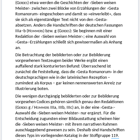
(
Gerdes)
etwa werden die Geschichten der ›Sieben weisen
Meister‹ zwischen zwei Blöcke von Erzählungen der ›Gesta
Romanorum‹ eingeschoben und damit so »einverleibt«, dass
sie sich als eigenständiger Text nicht von den ›Gesta‹
absetzen. Anders die Handschriften der deutschen Fassungen
IIIa–b (
Hommers)
bzw. g (
Gerdes
): Sie beginnen mit einer
Redaktion der ›Sieben weisen Meister‹; eine Auswahl von
›Gesta‹-Erzählungen schließt sich gewissermaßen als Anhang
an.
Die Betrachtung der bebilderten oder zur Bebilderung
vorgesehenen Textzeugen beider Werke ergibt einen
auffallend stark konturierten Befund: Überraschend ist
zunächst die Feststellung, dass die ›Gesta Romanorum‹ in der
deutschsprachigen wie in der lateinischen Rezeption –
zumindest als Korpus – gar keinen nennenswerten Anreiz zur
Illustrierung boten.
Die wenigen durchgängig bebilderten oder zur Bebilderung
vorgesehen Codices gehören sämtlich genau den Redaktionen
(
Gerdes
g /
Hommers
IIIa, IIIb, IIIc) an, in der eine ›Gesta‹-
Auswahl die ›Sieben weisen Meister‹ nur ergänzt. Für die
Entscheidung zugunsten einer Bildausstattung scheinen hier
die ›Sieben weisen Meister‹ mit ihrem narrativen Rahmen
ausschlaggebend gewesen zu sein. Deshalb sind Handschriften
dieses Typs im vorliegenden Katalog in der Stoffgruppe
119.