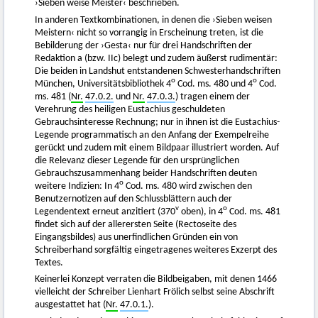
›Sieben weise Meister‹ beschrieben.
In anderen Textkombinationen, in denen die ›Sieben weisen
Meistern‹ nicht so vorrangig in Erscheinung treten, ist die
Bebilderung der ›Gesta‹ nur für drei Handschriften der
Redaktion a (bzw. IIc) belegt und zudem äußerst rudimentär:
Die beiden in Landshut entstandenen Schwesterhandschriften
o
o
München, Universitätsbibliothek 4
Cod. ms. 480 und 4
Cod.
ms. 481 (
Nr.
47.0.2.
und
Nr.
47.0.3.
) tragen einem der
Verehrung des heiligen Eustachius geschuldeten
Gebrauchsinteresse Rechnung; nur in ihnen ist die Eustachius-
Legende programmatisch an den Anfang der Exempelreihe
gerückt und zudem mit einem Bildpaar illustriert worden. Auf
die Relevanz dieser Legende für den ursprünglichen
Gebrauchszusammenhang beider Handschriften deuten
o
weitere Indizien: In 4
Cod. ms. 480 wird zwischen den
Benutzernotizen auf den Schlussblättern auch der
v
o
Legendentext erneut anzitiert (370
oben), in 4
Cod. ms. 481
findet sich auf der allerersten Seite (Rectoseite des
Eingangsbildes) aus unerfindlichen Gründen ein von
Schreiberhand sorgfältig eingetragenes weiteres Exzerpt des
Textes.
Keinerlei Konzept verraten die Bildbeigaben, mit denen 1466
vielleicht der Schreiber Lienhart Frölich selbst seine Abschrift
ausgestattet hat (
Nr.
47.0.1.
).