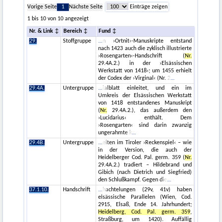
Vorige Seite
1
Nächste Seite
Einträge zeigen
1 bis 10 von 10 angezeigt
Nr. & Link
Bereich
Fund
29.
Stoffgruppe
n ›Ortnit‹-Manuskripte entstand
nach 1423 auch die zyklisch illustrierte
›Rosengarten‹-Handschrift (
Nr.
29.4A.2.) in der ›Elsässischen
Werkstatt von 1418‹; um 1455 erhielt
der Codex der ›Virginal‹ (Nr. 2
29.4A.
Untergruppe
ialblatt einleitet, und ein im
Umkreis der Elsässischen Werkstatt
von 1418 entstandenes Manuskript
(
Nr.
29.4A.2.), das außerdem den
›Lucidarius‹ enthält. Dem
›Rosengarten‹ sind darin zwanzig
ungerahmte k
29.4B.
Untergruppe
eiten im Tiroler ›Reckenspiel‹ – wie
in der Version, die auch der
Heidelberger Cod. Pal. germ. 359 (
Nr.
29.4A.2.) tradiert – Hildebrand und
Gibich (nach Dietrich und Siegfried)
den Schlußkampf. Gegen die
37.1.10.
Handschrift
hachtelungen (29v, 41v) haben
elsässische Parallelen (Wien, Cod.
2915, Elsaß, Ende 14. Jahrhundert;
Heidelberg, Cod. Pal. germ. 359
,
Straßburg, um 1420). Auffällig