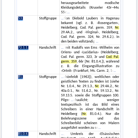
herausgearbeitete modische
Kleidungsdetails (Kruseler 43r–44v.
55v;
53.
Stoffgruppe
tion Diebold Laubers in Hagenau
bekannt (vgl. z. B. ›Rosengarten‹,
Heidelberg, Cod. Pal. germ. 359,
Nr.
29.4A.2., und ›Virginal‹, Heidelberg,
Cod. Pal. germ. 324, Nr. 29.6.2.). In
den beiden vollständig
72.1.1.
Handschrift
mit Rudolfs von Ems ›Wilhelm von
Orlens‹ und ›Lucidarius‹ (Heidelberg,
Cod. Pal. germ. 323, 3r und
Cod. Pal.
germ. 359
, 66r [Nr. 81.0.4.]), während
z. B. die Eingangsillustration zu
›Ortnit‹ (Frankfurt, Ms. Carm. 2, 1r
81.
Stoffgruppe
chönfeldt [1963]), weltlichen oder
geistlichen Texten zu finden ist (siehe
Nr. 1.0.4., Nr. 29.1.3.,
Nr.
29.4A.2., Nr.
40a.0.1., Nr. 51.6.2., Nr. 59.13.2., Nr.
59.13.5. sowie die Stoffgruppen 100.
Pilger-
chaulicht; weniger
textspezifisch ist das Bild eines
Schreibers in einer Handschrift in
Heidelberg (
Nr.
81.0.4.). Nur die
Belehrungsszene und das
Schreiberbild scheinen von Malern
ausgeführt worden zu se
81.0.4.
Handschrift
, Umkreis der ›Elsässischen