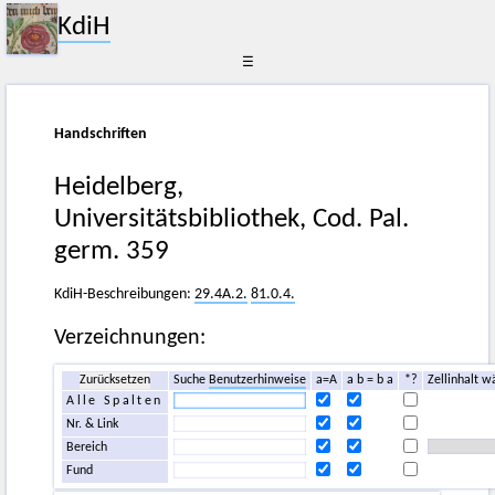
KdiH
☰
Handschriften
Heidelberg,
Universitätsbibliothek, Cod. Pal.
germ. 359
KdiH-Beschreibungen:
29.4A.2.
81.0.4.
Verzeichnungen:
Zurücksetzen
Suche
Benutzerhinweise
a=A
a b = b a
*?
Zellinhalt w
Alle Spalten
Nr. & Link
Bereich
Fund