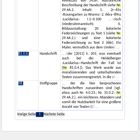
Werkstatt von 1418‹. Ausführliche
Beschreibung der Handschrift siehe
Nr.
29.4A.2. Inhalt: 1. 2r–65v
›Rosengarten zu Worms‹ 2. 66ra–89ra
›Lucidarius‹ I.1–II.100
nnisch
(niederalemannisch). II.
Bildausstattung: 20 kolorierte
Federzeichnungen zu Text 1 (siehe
Nr.
29.4A.2.) und eine kolorierte
Federzeichnung zu Text 2 (66r). Ein
Maler, vermutlich aus dem Umkreis
81.0.6.
Handschrift
eider [2011] S. 201; was eventuell
auch bei der Heidelberger
›Lucidarius‹-Handschrift der Fall ist
[
Nr.
81.0.4.]). Das Werk wurde aus
moralisierenden und unterhaltenden
Texten zusammengesetzt, in die sic
98.
Stoffgruppe
, der die hier besprochenen
Handschriften zuzuordnen sind (vgl.
etwa auch Nr. 4.0.23.; Nr. 31.0.2.;
Nr.
29.4A.2.), ein leichteres Abändern und
somit die Nutzbarkeit für eine größere
Anzahl von Texten (Ot
Vorige Seite
1
Nächste Seite