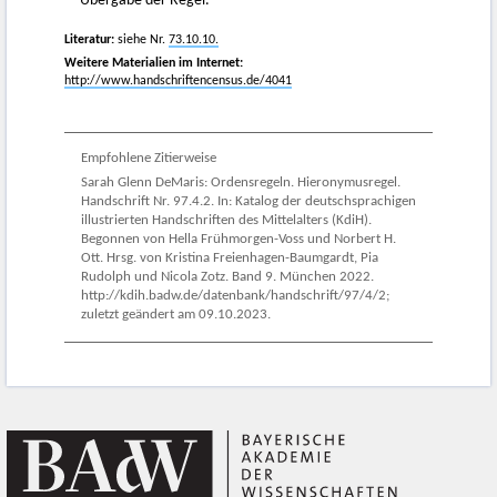
Übergabe der Regel.
Literatur:
siehe Nr.
73.10.10.
Weitere Materialien im Internet:
http://www.handschriftencensus.de/4041
Empfohlene Zitierweise
Sarah Glenn DeMaris: Ordensregeln. Hieronymusregel.
Handschrift Nr. 97.4.2. In: Katalog der deutschsprachigen
illustrierten Handschriften des Mittelalters (KdiH).
Begonnen von Hella Frühmorgen-Voss und Norbert H.
Ott. Hrsg. von Kristina Freienhagen-Baumgardt, Pia
Rudolph und Nicola Zotz. Band 9. München 2022.
http://kdih.badw.de/datenbank/handschrift/97/4/2;
zuletzt geändert am 09.10.2023.