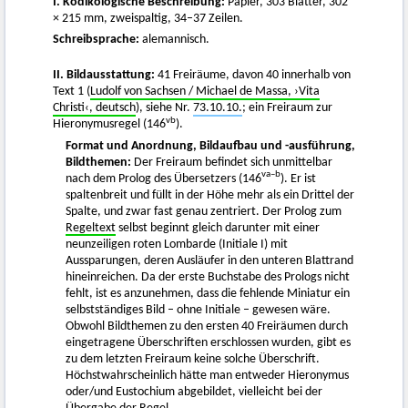
I. Kodikologische Beschreibung:
Papier, 303 Blätter, 302
× 215 mm, zweispaltig, 34–37 Zeilen.
Schreibsprache:
alemannisch.
II. Bildausstattung:
41 Freiräume, davon 40 innerhalb von
Text 1 (
Ludolf von Sachsen / Michael de Massa, ›Vita
Christi‹, deutsch
), siehe Nr.
73.10.10.
; ein Freiraum zur
vb
Hieronymusregel (146
).
Format und Anordnung, Bildaufbau und -ausführung,
Bildthemen:
Der Freiraum befindet sich unmittelbar
va–b
nach dem Prolog des Übersetzers (146
). Er ist
spaltenbreit und füllt in der Höhe mehr als ein Drittel der
Spalte, und zwar fast genau zentriert. Der Prolog zum
Regeltext
selbst beginnt gleich darunter mit einer
neunzeiligen roten Lombarde (Initiale I) mit
Aussparungen, deren Ausläufer in den unteren Blattrand
hineinreichen. Da der erste Buchstabe des Prologs nicht
fehlt, ist es anzunehmen, dass die fehlende Miniatur ein
selbstständiges Bild – ohne Initiale – gewesen wäre.
Obwohl Bildthemen zu den ersten 40 Freiräumen durch
eingetragene Überschriften erschlossen wurden, gibt es
zu dem letzten Freiraum keine solche Überschrift.
Höchstwahrscheinlich hätte man entweder Hieronymus
oder/und Eustochium abgebildet, vielleicht bei der