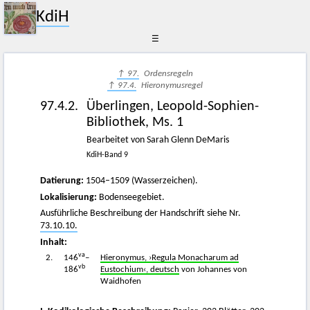
KdiH
☰
↑ 97.
Ordensregeln
↑ 97.4.
Hieronymusregel
97.4.2.
Überlingen, Leopold-Sophien-
Bibliothek, Ms. 1
Bearbeitet von Sarah Glenn DeMaris
KdiH-Band 9
Datierung:
1504–1509 (Wasserzeichen).
Lokalisierung:
Bodenseegebiet.
Ausführliche Beschreibung der Handschrift siehe Nr.
73.10.10.
Inhalt:
va
2.
146
–
Hieronymus, ›Regula Monacharum ad
vb
186
Eustochium‹, deutsch
von Johannes von
Waidhofen