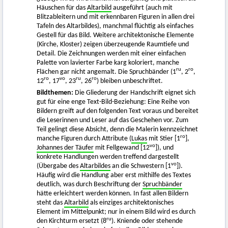
Häuschen für das
Altarbild
ausgeführt (auch mit
Blitzableitern und mit erkennbaren Figuren in allen drei
Tafeln des Altarbildes), manchmal flüchtig als einfaches
Gestell für das Bild. Weitere architektonische Elemente
(Kirche, Kloster) zeigen überzeugende Raumtiefe und
Detail. Die Zeichnungen werden mit einer einfachen
Palette von lavierter Farbe karg koloriert, manche
ru
ro
Flächen gar nicht angemalt. Die Spruchbänder (1
, 2
,
ro
vo
ru
ro
12
, 17
, 23
, 26
) bleiben unbeschriftet.
Bildthemen:
Die Gliederung der Handschrift eignet sich
gut für eine enge Text-Bild-Beziehung: Eine Reihe von
Bildern greift auf den folgenden Text voraus und bereitet
die Leserinnen und Leser auf das Geschehen vor. Zum
Teil gelingt diese Absicht, denn die Malerin kennzeichnet
ro
manche Figuren durch Attribute (
Lukas
mit Stier [1
],
vo
Johannes der Täufer
mit Fellgewand [12
]), und
konkrete Handlungen werden treffend dargestellt
vo
(Übergabe des
Altarbildes
an die Schwestern [1
]).
Häufig wird die Handlung aber erst mithilfe des Textes
deutlich, was durch Beschriftung der
Spruchbänder
hätte erleichtert werden können. In fast allen Bildern
steht das
Altarbild
als einziges architektonisches
Element im Mittelpunkt; nur in einem Bild wird es durch
ru
den Kirchturm ersetzt (8
). Kniende oder stehende