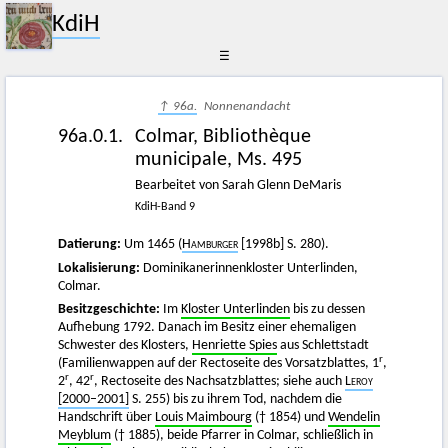
KdiH
☰
↑ 96a.
Nonnenandacht
96a.0.1.
Colmar, Bibliothèque
municipale, Ms. 495
Bearbeitet von Sarah Glenn DeMaris
KdiH-Band 9
Datierung:
Um 1465 (
Hamburger
[1998b] S. 280).
Lokalisierung:
Dominikanerinnenkloster Unterlinden,
Colmar.
Besitzgeschichte:
Im
Kloster Unterlinden
bis zu dessen
Aufhebung 1792. Danach im Besitz einer ehemaligen
Schwester des Klosters,
Henriette Spies
aus Schlettstadt
r
(Familienwappen auf der Rectoseite des Vorsatzblattes, 1
,
r
r
2
, 42
, Rectoseite des Nachsatzblattes; siehe auch
Leroy
[2000–2001]
S. 255) bis zu ihrem Tod, nachdem die
Handschrift über
Louis Maimbourg
(† 1854) und
Wendelin
Meyblum
(† 1885), beide Pfarrer in Colmar, schließlich in