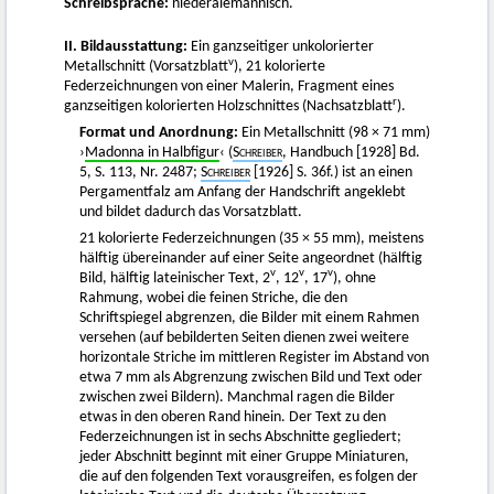
Schreibsprache:
niederalemannisch.
II. Bildausstattung:
Ein ganzseitiger unkolorierter
v
Metallschnitt (Vorsatzblatt
), 21 kolorierte
Federzeichnungen von einer Malerin, Fragment eines
r
ganzseitigen kolorierten Holzschnittes (Nachsatzblatt
).
Format und Anordnung:
Ein Metallschnitt (98 × 71 mm)
›
Madonna in Halbfigur
‹ (
Schreiber
, Handbuch [1928] Bd.
5, S. 113, Nr. 2487;
Schreiber
[1926] S. 36f.) ist an einen
Pergamentfalz am Anfang der Handschrift angeklebt
und bildet dadurch das Vorsatzblatt.
21 kolorierte Federzeichnungen (35 × 55 mm), meistens
hälftig übereinander auf einer Seite angeordnet (hälftig
v
v
v
Bild, hälftig lateinischer Text, 2
, 12
, 17
), ohne
Rahmung, wobei die feinen Striche, die den
Schriftspiegel abgrenzen, die Bilder mit einem Rahmen
versehen (auf bebilderten Seiten dienen zwei weitere
horizontale Striche im mittleren Register im Abstand von
etwa 7 mm als Abgrenzung zwischen Bild und Text oder
zwischen zwei Bildern). Manchmal ragen die Bilder
etwas in den oberen Rand hinein. Der Text zu den
Federzeichnungen ist in sechs Abschnitte gegliedert;
jeder Abschnitt beginnt mit einer Gruppe Miniaturen,
die auf den folgenden Text vorausgreifen, es folgen der