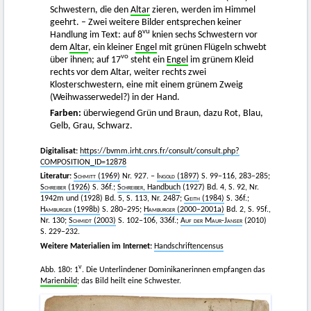
Schwestern, die den
Altar
zieren, werden im Himmel
geehrt. – Zwei weitere Bilder entsprechen keiner
vu
Handlung im Text: auf 8
knien sechs Schwestern vor
dem
Altar
, ein kleiner
Engel
mit grünen Flügeln schwebt
vo
über ihnen; auf 17
steht ein
Engel
im grünem Kleid
rechts vor dem Altar, weiter rechts zwei
Klosterschwestern, eine mit einem grünem Zweig
(Weihwasserwedel?) in der Hand.
Farben:
überwiegend Grün und Braun, dazu Rot, Blau,
Gelb, Grau, Schwarz.
Digitalisat:
https://bvmm.irht.cnrs.fr/consult/consult.php?
COMPOSITION_ID=12878
Literatur:
Schmitt (1969)
Nr. 927. –
Ingold
(1897)
S. 99–116, 283–285;
Schreiber
(1926)
S. 36f.;
Schreiber
, Handbuch
(1927) Bd. 4, S. 92, Nr.
1942m und (1928) Bd. 5, S. 113, Nr. 2487;
Geith
(1984)
S. 36f.;
Hamburger
(1998b)
S. 280–295;
Hamburger
(2000–2001a)
Bd. 2, S. 95f.,
Nr. 130;
Schmidt
(2003)
S. 102–106, 336f.;
Auf der Maur-Janser
(2010)
S. 229–232
.
Weitere Materialien im Internet:
Handschriftencensus
v
Abb. 180: 1
. Die Unterlindener Dominikanerinnen empfangen das
Marienbild
; das Bild heilt eine Schwester.