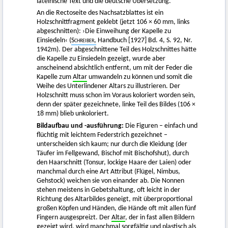
lateinische Text und die deutsche Übersetzung.
An die Rectoseite des Nachsatzblattes ist ein
Holzschnittfragment geklebt (jetzt 106 × 60 mm, links
abgeschnitten): ›Die Einweihung der Kapelle zu
Einsiedeln‹ (
Schreiber
,
Handbuch [1927] Bd. 4, S. 92, Nr.
1942m). Der abgeschnittene Teil des Holzschnittes hätte
die Kapelle zu Einsiedeln gezeigt, wurde aber
anscheinend absichtlich entfernt, um mit der Feder die
Kapelle zum
Altar
umwandeln zu können und somit die
Weihe des Unterlindener Altars zu illustrieren. Der
Holzschnitt muss schon im Voraus koloriert worden sein,
denn der später gezeichnete, linke Teil des Bildes (106 ×
18 mm) blieb unkoloriert.
Bildaufbau und -ausführung:
Die Figuren – einfach und
flüchtig mit leichtem Federstrich gezeichnet –
unterscheiden sich kaum; nur durch die Kleidung (der
Täufer im Fellgewand, Bischof mit Bischofshut), durch
den Haarschnitt (Tonsur, lockige Haare der Laien) oder
manchmal durch eine Art Attribut (Flügel, Nimbus,
Gehstock) weichen sie von einander ab. Die Nonnen
stehen meistens in Gebetshaltung, oft leicht in der
Richtung des Altarbildes geneigt, mit überproportional
großen Köpfen und Händen, die Hände oft mit allen fünf
Fingern ausgespreizt. Der
Altar
, der in fast allen Bildern
gezeigt wird, wird manchmal sorgfältig und plastisch als