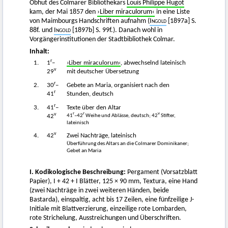
Obhut des Colmarer Bibliothekars
Louis Philippe Hugot
kam, der Mai 1857 den
›Liber miraculorum‹
in eine Liste
von Maimbourgs Handschriften aufnahm (
Ingold
[1897a] S.
88f. und
Ingold
[1897b] S. 99f.). Danach wohl in
Vorgängerinstitutionen der Stadtbibliothek Colmar.
Inhalt:
r
1.
1
–
›Liber miraculorum‹
, abwechselnd lateinisch
v
29
mit deutscher Übersetzung
r
2.
30
–
Gebete an Maria, organisiert nach den
r
41
Stunden, deutsch
r
3.
41
–
Texte über den Altar
v
r
r
v
41
–42
Weihe und Ablässe, deutsch; 42
Stifter,
42
lateinisch
v
4.
42
Zwei Nachträge, lateinisch
Überführung des Altars an die Colmarer Dominikaner;
Gebet an Maria
I. Kodikologische Beschreibung:
Pergament (Vorsatzblatt
Papier), I + 42 + I Blätter, 125 × 90 mm, Textura, eine Hand
(zwei Nachträge in zwei weiteren Händen, beide
Bastarda), einspaltig, acht bis 17 Zeilen, eine fünfzeilige J-
Initiale mit Blattverzierung, einzeilige rote Lombarden,
rote Strichelung, Ausstreichungen und Überschriften.