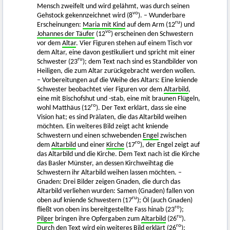
Mensch zweifelt und wird gelähmt, was durch seinen
vo
Gehstock gekennzeichnet wird (8
). – Wunderbare
ru
Erscheinungen:
Maria mit Kind
auf dem Arm (12
) und
vo
Johannes der Täufer
(12
) erscheinen den Schwestern
vor dem
Altar
. Vier Figuren stehen auf einem Tisch vor
dem Altar, eine davon gestikuliert und spricht mit einer
ru
Schwester (23
); dem Text nach sind es Standbilder von
Heiligen, die zum Altar zurückgebracht werden wollen.
– Vorbereitungen auf die Weihe des Altars: Eine kniende
Schwester beobachtet vier Figuren vor dem
Altarbild
,
eine mit Bischofshut und -stab, eine mit braunen Flügeln,
ro
wohl Matthäus (12
). Der Text erklärt, dass sie eine
Vision hat; es sind Prälaten, die das Altarbild weihen
möchten. Ein weiteres Bild zeigt acht kniende
Schwestern und einen schwebenden
Engel
zwischen
ro
dem
Altarbild
und einer
Kirche
(17
), der Engel zeigt auf
das Altarbild und die Kirche. Dem Text nach ist die Kirche
das Basler Münster, an dessen Kirchweihtag die
Schwestern ihr Altarbild weihen lassen möchten. –
Gnaden: Drei Bilder zeigen Gnaden, die durch das
Altarbild verliehen wurden: Samen (Gnaden) fallen von
ru
oben auf kniende Schwestern (17
); Öl (auch Gnaden)
ro
fließt von oben ins bereitgestellte Fass hinab (23
);
ru
Pilger
bringen ihre Opfergaben zum
Altarbild
(26
).
ro
Durch den Text wird ein weiteres Bild erklärt (26
):