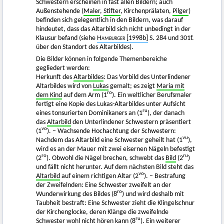
Schwestern erscheinen in fast allen Bildern; auch
Außenstehende (
Maler
,
Stifter
, Kirchenprälaten,
Pilger
)
befinden sich gelegentlich in den Bildern, was darauf
hindeutet, dass das Altarbild sich nicht unbedingt in der
Klausur befand (siehe
Hamburger
[1998b]
S. 284 und 301f.
über den Standort des Altarbildes).
Die Bilder können in folgende Themenbereiche
gegliedert werden:
Herkunft des
Altarbildes
: Das Vorbild des Unterlindener
Altarbildes wird von
Lukas
gemalt; es zeigt
Maria mit
ro
dem Kind
auf dem Arm (1
). Ein weltlicher Berufsmaler
fertigt eine Kopie des Lukas-Altarbildes unter Aufsicht
ru
eines tonsurierten Dominikaners an (1
), der danach
das
Altarbild
den Unterlindener Schwestern präsentiert
vo
(1
). – Wachsende Hochachtung der Schwestern:
vu
Nachdem das Altarbild eine Schwester geheilt hat (1
),
wird es an der Mauer mit zwei eisernen Nägeln befestigt
ro
ru
(2
). Obwohl die Nägel brechen, schwebt das
Bild
(2
)
und fällt nicht herunter. Auf dem nächsten Bild steht das
vo
Altarbild
auf einem richtigen Altar (2
). – Bestrafung
der Zweifelnden: Eine Schwester zweifelt an der
ro
Wunderwirkung des Bildes (8
) und wird deshalb mit
Taubheit bestraft: Eine Schwester zieht die Klingelschnur
der Kirchenglocke, deren Klänge die zweifelnde
ru
Schwester wohl nicht hören kann (8
). Ein weiterer