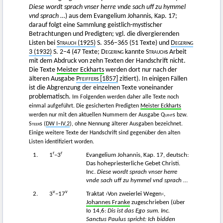
Diese wordt sprach vnser herre vnde sach uff zu hymmel
vnd sprach
…) aus dem Evangelium Johannis, Kap. 17;
darauf folgt eine Sammlung geistlich-mystischer
Betrachtungen und Predigten; vgl. die divergierenden
Listen bei
Strauch
(1925)
S. 356−365 (51 Texte) und
Degering
3 (1932)
S. 2−4 (47 Texte;
Degering
kannte
Strauch
s Arbeit
mit dem Abdruck von zehn Texten der Handschrift nicht.
Die Texte
Meister Eckharts
werden dort nur nach der
älteren Ausgabe
Pfeiffer
s [1857]
zitiert). In einigen Fällen
ist die Abgrenzung der einzelnen Texte voneinander
problematisch.
Im Folgenden werden daher alle Texte noch
einmal aufgeführt. Die gesicherten Predigten
Meister Eckharts
werden nur mit den aktuellen Nummern der Ausgabe
Quint
s bzw.
Steer
s (
DW I–IV,2
), ohne Nennung älterer Ausgaben bezeichnet.
Einige weitere Texte der Handschrift sind gegenüber den alten
Listen identifiziert worden.
r
r
1.
1
−3
Evangelium Johannis, Kap. 17, deutsch:
Das hohepriesterliche Gebet Christi.
Inc.
Diese wordt sprach vnser herre
vnde sach uff zu hymmel vnd sprach
…
v
v
2.
3
−17
Traktat ›Von zweierlei Wegen‹,
Johannes Franke
zugeschrieben (über
Io 14,6:
Dis ist das Ego sum. Inc.
Sanctus Paulus spricht: Ich bidden