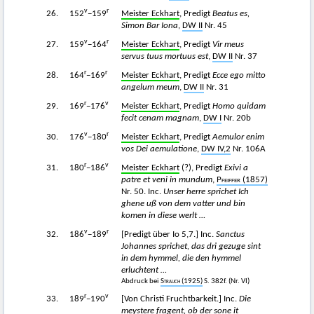
v
r
26.
152
−159
Meister Eckhart
, Predigt
Beatus es,
Simon Bar Iona
,
DW II
Nr. 45
v
r
27.
159
−164
Meister Eckhart
, Predigt
Vir meus
servus tuus mortuus est
,
DW II
Nr. 37
r
r
28.
164
−169
Meister Eckhart
, Predigt
Ecce ego mitto
angelum meum
,
DW II
Nr. 31
r
v
29.
169
−176
Meister Eckhart
, Predigt
Homo quidam
fecit cenam magnam
,
DW I
Nr. 20b
v
r
30.
176
−180
Meister Eckhart
, Predigt
Aemulor enim
vos Dei aemulatione
,
DW IV,2
Nr. 106A
r
v
31.
180
−186
Meister Eckhart
(?), Predigt
Exivi a
patre et veni in mundum
,
Pfeiffer
(1857)
Nr. 50. Inc.
Unser herre sprichet Ich
ghene uß von dem vatter und bin
komen in diese werlt …
v
r
32.
186
−189
[Predigt über Io 5,7.] Inc.
Sanctus
Johannes sprichet, das dri gezuge sint
in dem hymmel, die den hymmel
erluchtent …
Abdruck bei
Strauch
(1925)
S. 382f. (Nr. VI)
r
v
33.
189
−190
[Von Christi Fruchtbarkeit.] Inc.
Die
meystere fragent, ob der sone it