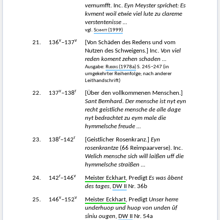
vernumfft.
Inc.
Eyn Meyster sprichet: Es
kvment woil etwie viel lute zu clareme
verstentenisse …
vgl.
Schmitt
(1999)
v
v
21.
136
−137
[Von Schäden des Redens und vom
Nutzen des Schweigens.] Inc.
Von viel
reden koment zehen schaden …
Ausgabe:
Ruberg
(1978a)
S. 245−247 (in
umgekehrter Reihenfolge; nach anderer
Leithandschrift)
v
r
22.
137
−138
[Über den vollkommenen Menschen.]
Sant Bernhard. Der mensche ist nyt eyn
recht geistliche mensche de alle dage
nyt bedrachtet zu eym male die
hymmelsche freude …
r
r
23.
138
−142
[Geistlicher Rosenkranz.]
Eyn
rosenkrantze
(66 Reimpaarverse). Inc.
Welich mensche sich will laißen uff die
hymmelsche straißen …
r
v
24.
142
−146
Meister Eckhart
, Predigt
Es was âbent
des tages
,
DW II
Nr. 36b
v
v
25.
146
−152
Meister Eckhart
, Predigt
Unser herre
underhuop und huop von unden ûf
sîniu ougen
,
DW II
Nr. 54a