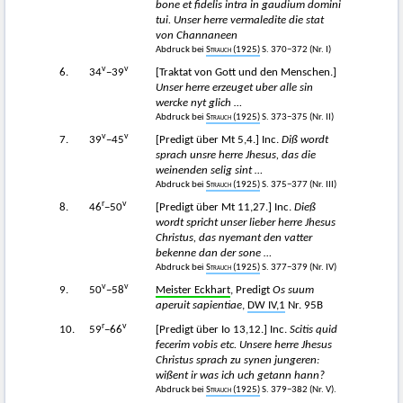
bone et fidelis intra in gaudium domini
tui. Unser herre vermaledite die stat
von Channaneen
Abdruck bei
Strauch
(1925)
S. 370−372 (Nr. I)
v
v
6.
34
−39
[Traktat von Gott und den Menschen.]
Unser herre erzeuget uber alle sin
wercke nyt glich …
Abdruck bei
Strauch
(1925)
S. 373−375 (Nr. II)
v
v
7.
39
−45
[Predigt über Mt 5,4.] Inc.
Diß wordt
sprach unsre herre Jhesus, das die
weinenden selig sint …
Abdruck bei
Strauch
(1925)
S. 375−377 (Nr. III)
r
v
8.
46
−50
[Predigt über Mt 11,27.] Inc.
Dieß
wordt spricht unser lieber herre Jhesus
Christus, das nyemant den vatter
bekenne dan der sone …
Abdruck bei
Strauch
(1925)
S. 377−379 (Nr. IV)
v
v
9.
50
−58
Meister Eckhart
, Predigt
Os suum
aperuit sapientiae
,
DW IV,1
Nr. 95B
r
v
10.
59
−66
[Predigt über Io 13,12.] Inc.
Scitis quid
fecerim vobis etc. Unsere herre Jhesus
Christus sprach zu synen jungeren:
wißent ir was ich uch getann hann?
Abdruck bei
Strauch
(1925)
S. 379−382 (Nr. V).