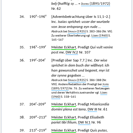
be
[r]
hafftig sy …
=
Jostes
(1895/1972)
Nr. 62
v
v
34.
190
−196
[Adventsbetrachtung über Is 11,1−2.]
Inc.
Isaias sprichet: usser der wurtzele
von Jesse entsprang eyn rude …
Abdruck bei
Strauch
(1925)
S. 383−386 (Nr. VII).
Zu weiterer Überlieferung vgl.
Lüders
(1960)
S.
165−167
v
r
35.
196
−199
Meister Eckhart
, Predigt
Qui vult venire
post me
,
DW IV,2
Nr. 107
r
r
36.
199
−204
[Predigt über Sap 7,7.] Inc.
Der wise
sprichet in dem buch der wißheyt: ich
han gewunschet und begeret, myr ist
der synne gegeben …
Abdruck bei
Strauch
(1925)
S. 386−388 (Nr.
VIII). Andere Redaktion der Predigt bei
Jostes
(1895/1972)
Nr. 76. Zu weiteren Textzeugen
und deren Verhältnis zueinander vgl.
Lüders
(1960)
S. 158−161
r
v
37.
204
−209
Meister Eckhart
, Predigt
Misericordia
domini plena est terra
,
DW III
Nr. 61
v
v
38.
209
−213
Meister Eckhart
, Predigt
Elisabeth
pariet tibi filium
,
DW IV,1
Nr. 96
v
v
39.
213
−219
Meister Eckhart
, Predigt
Quis putas,