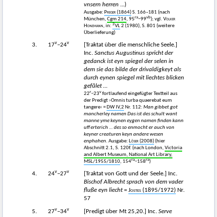
vnsern herren
...)
Ausgabe:
Preger
(1864)
S. 166–181 (nach
ra
vb
München,
Cgm 214
, 95
−99
); vgl.
Volker
2
Honemann
, in:
VL
2 (1980), S. 801 (weitere
Überlieferung)
v
v
3.
17
−24
[Traktat über die menschliche Seele.]
Inc.
Sanctus Augustinus spricht der
gedanck ist eyn spiegel der selen in
dem sie das bilde der drivaldigkeyt als
durch eynen spiegel mit liechtes blicken
gefůlet
…
r
v
22
−23
fortlaufend eingefügter Textteil aus
der Predigt ›Omnis turba quaerebat eum
tangere‹ =
DW IV,2
Nr. 112:
Man gibbet got
mancherley namen Das ist des schult want
manne yme keynen eygen namen finden kann
uff erterich … des so enmocht er auch von
keyner creaturen keyn andere wesen
enphahen
. Ausgabe:
Löser
(2008)
(hier
Abschnitt 2.1, S. 120f. (nach London,
Victoria
and Albert Museum, National Art Library,
ra
ra
MSL/1955/1810
, 154
−158
)
v
v
4.
24
−27
[Traktat von Gott und der Seele.] Inc.
Bischof Albrecht sprach von dem vader
fluße eyn liecht
=
Jostes
(1895/1972)
Nr.
57
v
v
5.
27
−34
[Predigt über Mt 25,20.] Inc.
Serve