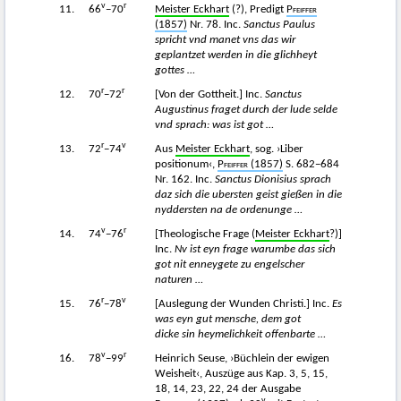
v
r
11.
66
−70
Meister Eckhart
(?), Predigt
Pfeiffer
(1857)
Nr. 78. Inc.
Sanctus Paulus
spricht vnd manet vns das wir
geplantzet werden in die glichheyt
gottes …
r
r
12.
70
−72
[Von der Gottheit.] Inc.
Sanctus
Augustinus fraget durch der lude selde
vnd sprach: was ist got …
r
v
13.
72
−74
Aus
Meister Eckhart
, sog. ›Liber
positionum‹,
Pfeiffer
(1857)
S. 682−684
Nr. 162. Inc.
Sanctus Dionisius sprach
daz sich die ubersten geist gießen in die
nyddersten na de ordenunge …
v
r
14.
74
−76
[Theologische Frage (
Meister Eckhart
?)]
Inc.
Nv ist eyn frage warumbe das sich
got nit enneygete zu engelscher
naturen …
r
v
15.
76
−78
[Auslegung der Wunden Christi.] Inc.
Es
was eyn gut mensche, dem got
dicke sin heymelichkeit offenbarte …
v
r
16.
78
−99
Heinrich Seuse, ›Büchlein der ewigen
Weisheit‹, Auszüge aus Kap. 3, 5, 15,
18, 14, 23, 22, 24 der Ausgabe
v