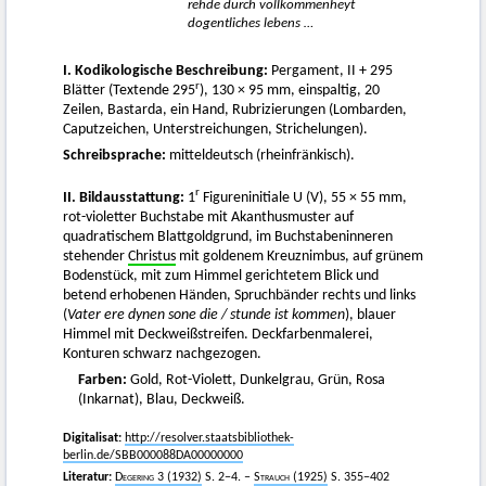
rehde durch vollkommenheyt
dogentliches lebens …
I. Kodikologische Beschreibung:
Pergament, II + 295
r
Blätter (Textende 295
), 130 × 95 mm, einspaltig, 20
Zeilen, Bastarda, ein Hand, Rubrizierungen (Lombarden,
Caputzeichen, Unterstreichungen, Strichelungen).
Schreibsprache:
mitteldeutsch (rheinfränkisch).
r
II. Bildausstattung:
1
Figureninitiale U (V), 55 × 55 mm,
rot-violetter Buchstabe mit Akanthusmuster auf
quadratischem Blattgoldgrund, im Buchstabeninneren
stehender
Christus
mit goldenem Kreuznimbus, auf grünem
Bodenstück, mit zum Himmel gerichtetem Blick und
betend erhobenen Händen, Spruchbänder rechts und links
(
Vater ere dynen sone die / stunde ist kommen
), blauer
Himmel mit Deckweißstreifen. Deckfarbenmalerei,
Konturen schwarz nachgezogen.
Farben:
Gold, Rot-Violett, Dunkelgrau, Grün, Rosa
(Inkarnat), Blau, Deckweiß.
Digitalisat:
http://resolver.staatsbibliothek-
berlin.de/SBB000088DA00000000
Literatur:
Degering
3 (1932)
S. 2−4. –
Strauch
(1925)
S. 355−402