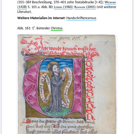
(355−369 Beschreibung, 370−401 zehn Textabdrucke [I−X]);
Wegener
(1928)
S. 101 u. Abb. 80;
Lüders
(1960)
;
Klimanek
(2005)
(mit weiterer
Literatur).
Weitere Materialien im Internet:
Handschriftencensus
r
Abb. 161: 1
. Betender
Christus
.