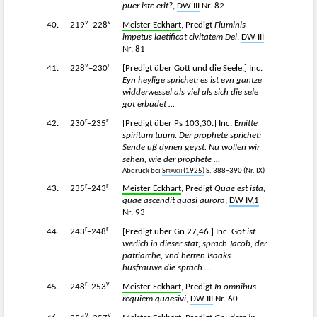
puer iste erit?
,
DW III
Nr. 82
v
v
40.
219
−228
Meister Eckhart
, Predigt
Fluminis
impetus laetificat civitatem Dei
,
DW III
Nr. 81
v
r
41.
228
−230
[Predigt über Gott und die Seele.] Inc.
Eyn heylige sprichet: es ist eyn gantze
widderwessel als viel als sich die sele
got erbudet …
r
r
42.
230
−235
[Predigt über Ps 103,30.] Inc. E
mitte
spiritum tuum. Der prophete sprichet:
Sende uß dynen geyst. Nu wollen wir
sehen, wie der prophete …
Abdruck bei
Strauch
(1925)
S. 388−390 (Nr. IX)
r
r
43.
235
−243
Meister Eckhart
, Predigt
Quae est ista,
quae ascendit quasi aurora
,
DW IV,1
Nr. 93
r
r
44.
243
−248
[Predigt über Gn 27,46.] Inc. G
ot ist
werlich in dieser stat, sprach Jacob, der
patriarche, vnd herren Isaaks
husfrauwe die sprach …
r
v
45.
248
−253
Meister Eckhart
, Predigt
In omnibus
requiem quaesivi
,
DW III
Nr. 60
v
v