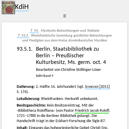
KdiH
☰
↑ 93.
Mystische Betrachtungen und Traktate
↑ 93.5.
Rheinfränkische Sammlung geistlicher Betrachtungen
und Predigten aus dem Kreise dominikanischer Mystiker
93.5.1.
Berlin, Staatsbibliothek zu
Berlin – Preußischer
Kulturbesitz, Ms. germ. oct. 4
Bearbeitet von Christine Stöllinger-Löser
KdiH-Band 9
Datierung:
2. Hälfte 14. Jahrhundert (vgl.
Schneider
[2011]
S. 174).
Lokalisierung:
Rheinfranken. Herkunft unbekannt.
Besitzgeschichte:
Kein Besitzereintrag. Mit der
›Bibliotheca Roloffiana‹ (von Pastor
Friedrich Jacob Roloff
,
1721−1788) in die Berliner Bibliothek gelangt. Die
Handschrift trägt in der Eckhart-Forschung die Sigle B7.
Inhalt:
Eingangs das hohepriesterliche Gebet Christi (Inc.