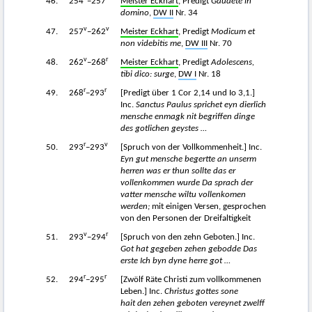
46.
254
−257
Meister Eckhart
, Predigt
Gaudete in
domino
,
DW II
Nr. 34
v
v
47.
257
−262
Meister Eckhart
, Predigt
Modicum et
non videbitis me
,
DW III
Nr. 70
v
r
48.
262
−268
Meister Eckhart
, Predigt
Adolescens,
tibi dico: surge
,
DW I
Nr. 18
r
r
49.
268
−293
[Predigt über 1 Cor 2,14 und Io 3,1.]
Inc.
Sanctus Paulus sprichet eyn dierlich
mensche enmagk nit begriffen dinge
des gotlichen geystes …
r
v
50.
293
−293
[Spruch von der Vollkommenheit.] Inc.
Eyn gut mensche begertte an unserm
herren was er thun sollte das er
vollenkommen wurde Da sprach der
vatter mensche wiltu vollenkomen
werden;
mit einigen Versen, gesprochen
von den Personen der Dreifaltigkeit
v
r
51.
293
−294
[Spruch von den zehn Geboten.] Inc.
Got hat gegeben zehen gebodde Das
erste Ich byn dyne herre got …
r
r
52.
294
−295
[Zwölf Räte Christi zum vollkommenen
Leben.] Inc.
Christus gottes sone
hait den zehen geboten vereynet zwelff