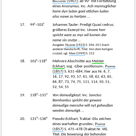
Bihlmeyer
(1907)
; ab 90
mit Fortsetzung
eines Anonymus. Inc.
Ach mynnyglicher
herre dyn lyden geet etlichen luden
also nawe zu hertzen …
r
r
17.
99
−102
Johannes Tauler: Predigt Quasi cedrus,
größeres Exzerpt Inc.
Unsere herr
spricht were zu myr wil komen der
neme sin crutze …
Ausgabe:
Helander
(1923)
S. 346–351 (nach
anderer Handschrift; Titel:
Von dem heiligen
crutze
); vgl.
Mayer
(1999)
S. 212
r
v
18.
102
−118
Mehrere Abschnitte aus
Meister
Eckhart
, sog. ›Liber positionum‹,
Pfeiffer
(1857)
S. 631−684, hier aus Nr. 6, 7,
16, 17, 92, 93, 57, 61, 58, 62, 63, 65,
66, 87, 73, 74, 75, 111, 114, 50, 51,
52, 54, 55
v
v
19.
118
−131
Von demudigkeyt.
Inc.
Sanctus
Bernhardus spricht der geware
demudige mensche will nyt geheußen
werden demutigk …
v
v
20.
131
−136
Pseudo-Eckhart, Traktat ›Diu zeichen
eines warhaften grundes‹,
Pfeiffer
(1857)
S. 475−478 (Traktat Nr. VII).
Titel:
Die bewerung der behenden