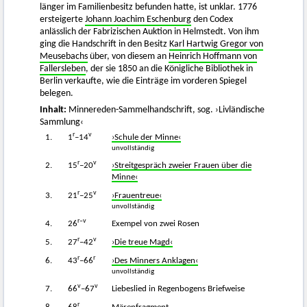
länger im Familienbesitz befunden hatte, ist unklar. 1776
ersteigerte
Johann Joachim Eschenburg
den Codex
anlässlich der Fabrizischen Auktion in Helmstedt. Von ihm
ging die Handschrift in den Besitz
Karl Hartwig Gregor von
Meusebachs
über, von diesem an
Heinrich Hoffmann von
Fallersleben
, der sie 1850 an die Königliche Bibliothek in
Berlin verkaufte, wie die Einträge im vorderen Spiegel
belegen.
Inhalt:
Minnereden-Sammelhandschrift, sog. ›Livländische
Sammlung‹
r
v
1.
1
–14
›Schule der Minne‹
unvollständig
r
v
2.
15
–20
›Streitgespräch zweier Frauen über die
Minne‹
r
v
3.
21
–25
›Frauentreue‹
unvollständig
r–
v
4.
26
Exempel von zwei Rosen
r
v
5.
27
–42
›Die treue Magd‹
r
r
6.
43
–66
›Des Minners Anklagen‹
unvollständig
v
v
7.
66
–67
Liebeslied in Regenbogens Briefweise
r