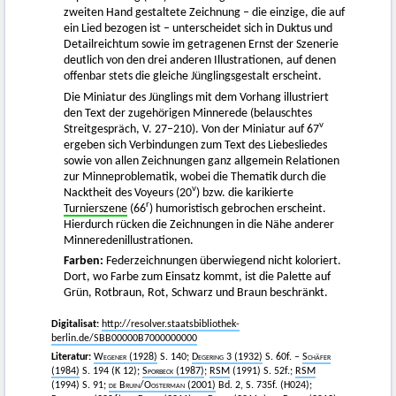
zweiten Hand gestaltete Zeichnung – die einzige, die auf
ein Lied bezogen ist – unterscheidet sich in Duktus und
Detailreichtum sowie im getragenen Ernst der Szenerie
deutlich von den drei anderen Illustrationen, auf denen
offenbar stets die gleiche Jünglingsgestalt erscheint.
Die Miniatur des Jünglings mit dem Vorhang illustriert
den Text der zugehörigen Minnerede (belauschtes
v
Streitgespräch, V. 27–210). Von der Miniatur auf 67
ergeben sich Verbindungen zum Text des Liebesliedes
sowie von allen Zeichnungen ganz allgemein Relationen
zur Minneproblematik, wobei die Thematik durch die
v
Nacktheit des Voyeurs (20
) bzw. die karikierte
r
Turnierszene
(66
) humoristisch gebrochen erscheint.
Hierdurch rücken die Zeichnungen in die Nähe anderer
Minneredenillustrationen.
Farben:
Federzeichnungen überwiegend nicht koloriert.
Dort, wo Farbe zum Einsatz kommt, ist die Palette auf
Grün, Rotbraun, Rot, Schwarz und Braun beschränkt.
Digitalisat:
http://resolver.staatsbibliothek-
berlin.de/SBB00000B7000000000
Literatur:
Wegener
(1928)
S. 140;
Degering
3 (1932)
S. 60f. –
Schäfer
(1984)
S. 194 (K 12);
Sporbeck (1987)
;
RSM
(1991) S. 52f.;
RSM
(1994) S. 91;
de Bruin
/
Oosterman (
2001)
Bd. 2, S. 735f. (H024);