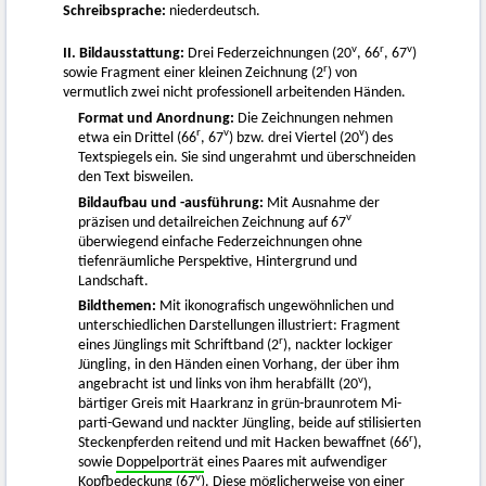
Schreibsprache:
niederdeutsch.
v
r
v
II. Bildausstattung:
Drei Federzeichnungen (20
, 66
, 67
)
r
sowie Fragment einer kleinen Zeichnung (2
) von
vermutlich zwei nicht professionell arbeitenden Händen.
Format und Anordnung:
Die Zeichnungen nehmen
r
v
v
etwa ein Drittel (66
, 67
) bzw. drei Viertel (20
) des
Textspiegels ein. Sie sind ungerahmt und überschneiden
den Text bisweilen.
Bildaufbau und -ausführung:
Mit Ausnahme der
v
präzisen und detailreichen Zeichnung auf 67
überwiegend einfache Federzeichnungen ohne
tiefenräumliche Perspektive, Hintergrund und
Landschaft.
Bildthemen:
Mit ikonografisch ungewöhnlichen und
unterschiedlichen Darstellungen illustriert: Fragment
r
eines Jünglings mit Schriftband (2
), nackter lockiger
Jüngling, in den Händen einen Vorhang, der über ihm
v
angebracht ist und links von ihm herabfällt (20
),
bärtiger Greis mit Haarkranz in grün-braunrotem Mi-
parti-Gewand und nackter Jüngling, beide auf stilisierten
r
Steckenpferden reitend und mit Hacken bewaffnet (66
),
sowie
Doppelporträt
eines Paares mit aufwendiger
v
Kopfbedeckung (67
). Diese möglicherweise von einer