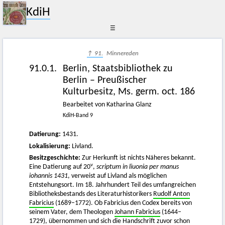
KdiH
☰
↑ 91.
Minnereden
91.0.1.
Berlin, Staatsbibliothek zu
Berlin – Preußischer
Kulturbesitz, Ms. germ. oct. 186
Bearbeitet von Katharina Glanz
KdiH-Band 9
Datierung:
1431.
Lokalisierung:
Livland.
Besitzgeschichte:
Zur Herkunft ist nichts Näheres bekannt.
v
Eine Datierung auf 20
,
scriptum in liuonia per manus
iohannis 1431
, verweist auf Livland als möglichen
Entstehungsort. Im 18. Jahrhundert Teil des umfangreichen
Bibliotheksbestands des Literaturhistorikers
Rudolf Anton
Fabricius
(1689–1772). Ob Fabricius den Codex bereits von
seinem Vater, dem Theologen
Johann Fabricius
(1644–
1729), übernommen und sich die Handschrift zuvor schon