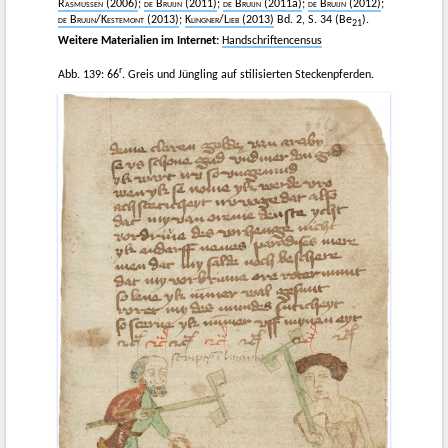
Rasmussen (2006)
;
de Bruijn (2011)
;
de Bruijn (2011
a)
;
de Bruijn
(2012)
;
de Bruijn
/
Kestemont (2013)
;
Klingner
/
Lieb
(2013)
Bd. 2, S. 34 (Be
).
21
Weitere Materialien im Internet:
Handschriftencensus
r
Abb. 139: 66
. Greis und Jüngling auf stilisierten Steckenpferden.