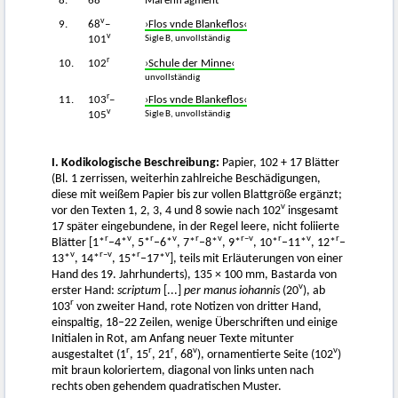
8.
68
Märenfragment
v
9.
68
–
›Flos vnde Blankeflos‹
v
Sigle B, unvollständig
101
r
10.
102
›Schule der Minne‹
unvollständig
r
11.
103
–
›Flos vnde Blankeflos‹
v
Sigle B, unvollständig
105
I. Kodikologische Beschreibung:
Papier, 102 + 17 Blätter
(Bl. 1 zerrissen, weiterhin zahlreiche Beschädigungen,
diese mit weißem Papier bis zur vollen Blattgröße ergänzt;
v
vor den Texten 1, 2, 3, 4 und 8 sowie nach 102
insgesamt
17 später eingebundene, in der Regel leere, nicht foliierte
r
v
r
v
r
v
r–v
r
v
r
Blätter [1*
–4*
, 5*
–6*
, 7*
–8*
, 9*
, 10*
–11*
, 12*
–
v
r–v
r
v
13*
, 14*
, 15*
–17*
], teils mit Erläuterungen von einer
Hand des 19. Jahrhunderts), 135 × 100 mm, Bastarda von
v
erster Hand:
scriptum
[...]
per manus iohannis
(20
), ab
r
103
von zweiter Hand, rote Notizen von dritter Hand,
einspaltig, 18–22 Zeilen, wenige Überschriften und einige
Initialen in Rot, am Anfang neuer Texte mitunter
r
r
r
v
v
ausgestaltet (1
, 15
, 21
, 68
), ornamentierte Seite (102
)
mit braun koloriertem, diagonal von links unten nach
rechts oben gehendem quadratischen Muster.