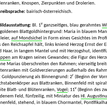
denranken, Knospen, Zierpunkten und Drolerien.
hreibsprache:
bairisch-österreichisch.
v
 Bildausstattung:
Bl. 1
ganzseitiges, blau gerahmtes
Wi
tgoldenen Blattgoldhintergrund: Maria in blauem Man
leier,
auf Mondsichel
in Form eines Gesichtes im Prof
 den Reichsapfel hält, links kniend Herzog Ernst der 
d Haar, in langem Mantel und mit Herzogshut, identi
ppen
am Kragen seines Gewandes; die Figur des Herzo
ne Marias überschreiten den Rahmen; vierseitig breite
tenranken mit Goldverzierungen außerhalb des Rahmen
r
t Goldpunzierung als Binnengrund: 2
(Beginn der Vorr
hstabenkörper aus Blattranken, Binnenfeld mit spira
v
ite Blatt- und Blütenranken,
Vogel
; 11
(Beginn des zw
denem Feld, fünfzeilig, mit Miniatur des
Hl. Augustin
nnenfeld, stehend, in blauem Chormantel, Pontifikalh