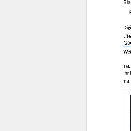
Bis
Digi
Lit
(20
Wei
Taf.
ihr
Taf.