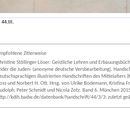
 44.III.
mpfohlene Zitierweise
hristine Stöllinger-Löser: Geistliche Lehren und Erbauungsbü
ider die Juden‹ (anonyme deutsche Versbearbeitung). Handschri
eutschsprachigen illustrierten Handschriften des Mittelalters
oss und Norbert H. Ott. Hrsg. von Ulrike Bodemann, Kristina 
udolph, Peter Schmidt und Nicola Zotz. Band 6. München 201
ttp://kdih.badw.de/datenbank/handschrift/44/3/3; zuletzt ge