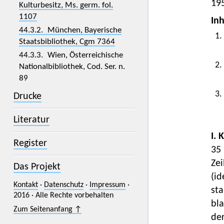
19
Kulturbesitz, Ms. germ. fol.
1107
Inh
44.3.2. München, Bayerische
1.
Staatsbibliothek, Cgm 7364
44.3.3. Wien, Österreichische
2.
Nationalbibliothek, Cod. Ser. n.
89
3.
Drucke
Literatur
I. 
Register
35 
Zei
Das Projekt
(id
Kontakt
·
Datenschutz
·
Impressum
·
st
2016 · Alle Rechte vorbehalten
bla
Zum Seitenanfang ↑
der