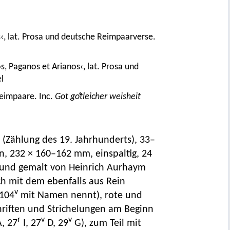
is‹, lat. Prosa und deutsche Reimpaarverse.
, Paganos et Arianos‹, lat. Prosa und
l
Reimpaare. Inc.
Got goͤtleicher weisheit
r (Zählung des 19. Jahrhunderts), 33–
ten, 232 × 160–162 mm, einspaltig, 24
n und gemalt von Heinrich Aurhaym
ch mit dem ebenfalls aus Rein
v
 104
mit Namen nennt), rote und
chriften und Strichelungen am Beginn
r
v
v
, 27
I, 27
D, 29
G), zum Teil mit