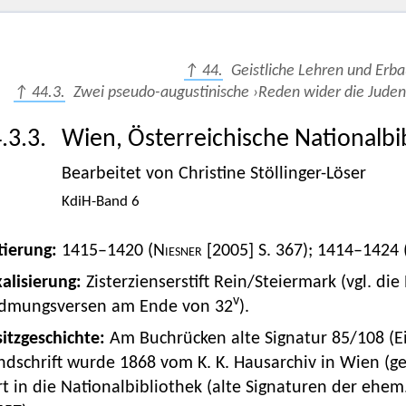
↑ 44.
Geistliche Lehren und Erb
↑ 44.3.
Zwei pseudo-augustinische ›Reden wider die Juden
.3.3.
Wien, Österreichische Nationalbib
Bearbeitet von Christine Stöllinger-Löser
KdiH-Band 6
tierung:
1415–1420 (
Niesner [2005]
S. 367); 1414–1424 
alisierung:
Zisterzienserstift Rein/Steiermark (vgl. di
v
dmungsversen am Ende von 32
).
itzgeschichte:
Am Buchrücken alte Signatur 85/108 (E
dschrift wurde 1868 vom K. K. Hausarchiv in Wien (ge
t in die Nationalbibliothek (alte Signaturen der ehem