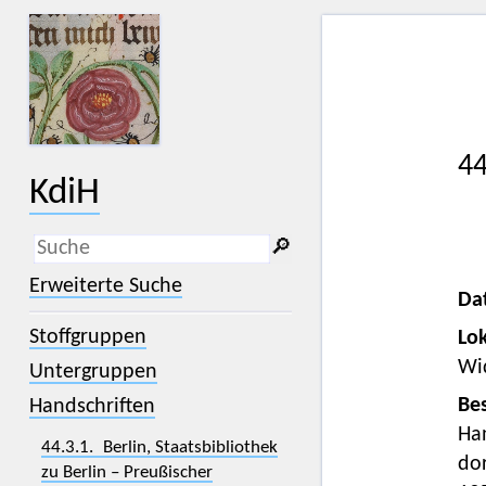
44
KdiH
🔎︎
_
(der Unterstrich) ist Platzhalter für
Erweiterte Suche
genau ein Zeichen.
Da
%
(das Prozentzeichen) ist Platzhalter
Stoffgruppen
Lok
für kein, ein oder mehr als ein
Zeichen.
Wi
Untergruppen
Bes
Handschriften
Han
44.3.1. Berlin, Staatsbibliothek
dor
zu Berlin – Preußischer