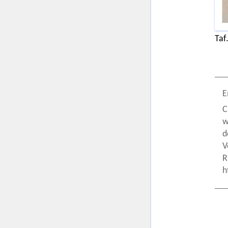
Taf.
E
C
w
d
V
R
h