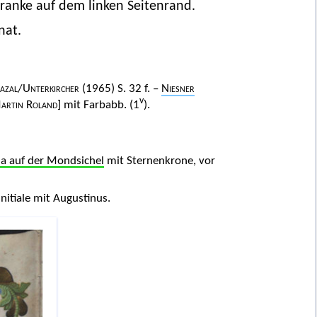
tranke auf dem linken Seitenrand.
nat.
azal
/
Unterkircher
(1965) S. 32 f. –
Niesner
v
artin Roland]
mit Farbabb. (1
).
a auf der Mondsichel
mit Sternenkrone, vor
nitiale mit Augustinus.