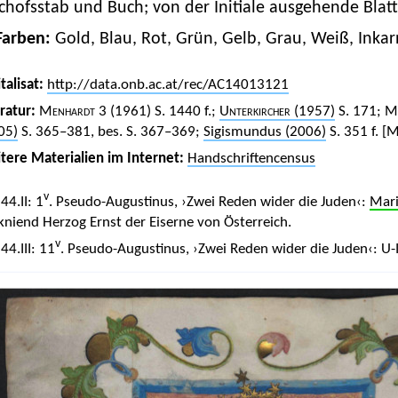
chofsstab und Buch; von der Initiale ausgehende Blat
Farben:
Gold, Blau, Rot, Grün, Gelb, Grau, Weiß, Inkar
talisat:
http://data.onb.ac.at/rec/AC14013121
eratur:
Menhardt 3 (1961
) S. 1440 f.;
Unterkircher
(1957)
S. 171;
M
05)
S. 365–381, bes. S. 367–369;
Sigismundus (2006)
S. 351 f.
[M
tere Materialien im Internet:
Handschriftencensus
v
 44.II: 1
. Pseudo-Augustinus, ›Zwei Reden wider die Juden‹:
Mari
 kniend Herzog Ernst der Eiserne von Österreich.
v
 44.III: 11
. Pseudo-Augustinus, ›Zwei Reden wider die Juden‹: U-I