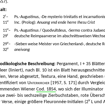
557).
alt:
r
2
–
Ps.-Augustinus, ›De mysterio trinitatis et incarnation
v
11
Inc. (Prolog):
Anuang vnd ende herre Ihesu Crist
v
11
–
Ps.-Augustinus / Quodvultdeus, ›Sermo contra Judaeos
r
29
deutsche Reimpaarverse im abschnittsweisen Wechse
v
29
–
›Sieben weise Meister von Griechenland‹, deutsche 
v
32
aneivang
Kodikologische Beschreibung:
Pergament, I + 35 Blätte
leer (liniert), nach Bl. 10 ist ein Blatt herausgeschnit
len, Verse abgesetzt, Textura, eine Hand, geschriebe
entifiziert von
Unterkircher
[1957, S. 171] durch Verglei
ammenden Wiener
Cod. 1854
, wo sich der Illuminator
ue zwei- bis sechszeilige Zierbuchstaben, rote Übers
v
 Verse, einige größere Fleuronnée-Initialen (2
L und A