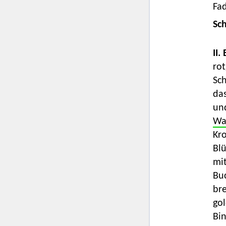
Fa
Sc
II.
ro
Sch
das
un
Wa
Kro
Blü
mi
Buc
bre
gol
Bi