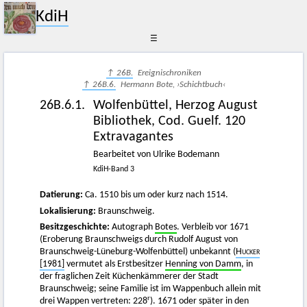
KdiH
☰
↑ 26B.
Ereignischroniken
↑ 26B.6.
Hermann Bote, ›Schichtbuch‹
26B.6.1.
Wolfenbüttel, Herzog August
Bibliothek, Cod. Guelf. 120
Extravagantes
Bearbeitet von Ulrike Bodemann
KdiH-Band 3
Datierung:
Ca. 1510 bis um oder kurz nach 1514.
Lokalisierung:
Braunschweig.
Besitzgeschichte:
Autograph
Botes
. Verbleib vor 1671
(Eroberung Braunschweigs durch Rudolf August von
Braunschweig-Lüneburg-Wolfenbüttel) unbekannt (
Hucker
[1981]
vermutet als Erstbesitzer
Henning von Damm
, in
der fraglichen Zeit Küchenkämmerer der Stadt
Braunschweig; seine Familie ist im Wappenbuch allein mit
r
drei Wappen vertreten: 228
). 1671 oder später in den