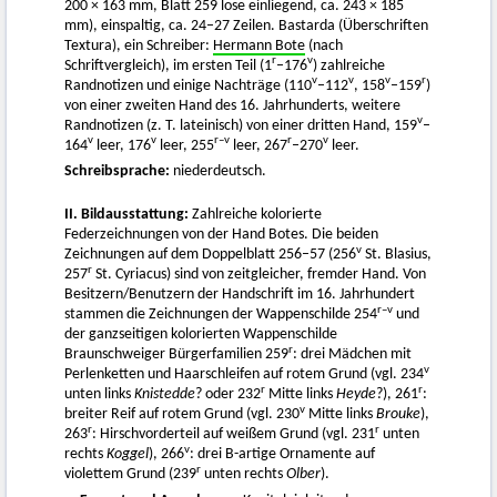
200 × 163 mm, Blatt 259 lose einliegend, ca. 243 × 185
mm), einspaltig, ca. 24–27 Zeilen. Bastarda (Überschriften
Textura), ein Schreiber:
Hermann Bote
(nach
r
v
Schriftvergleich), im ersten Teil (1
–176
) zahlreiche
v
v
v
r
Randnotizen und einige Nachträge (110
–112
, 158
–159
)
von einer zweiten Hand des 16. Jahrhunderts, weitere
v
Randnotizen (z. T. lateinisch) von einer dritten Hand, 159
–
v
v
r–v
r
v
164
leer, 176
leer, 255
leer, 267
–270
leer.
Schreibsprache:
niederdeutsch.
II. Bildausstattung:
Zahlreiche kolorierte
Federzeichnungen von der Hand Botes. Die beiden
v
Zeichnungen auf dem Doppelblatt 256–57 (256
St. Blasius,
r
257
St. Cyriacus) sind von zeitgleicher, fremder Hand. Von
Besitzern/Benutzern der Handschrift im 16. Jahrhundert
r–v
stammen die Zeichnungen der Wappenschilde 254
und
der ganzseitigen kolorierten Wappenschilde
r
Braunschweiger Bürgerfamilien 259
: drei Mädchen mit
v
Perlenketten und Haarschleifen auf rotem Grund (vgl. 234
r
r
unten links
Knistedde
? oder 232
Mitte links
Heyde
?), 261
:
v
breiter Reif auf rotem Grund (vgl. 230
Mitte links
Brouke
),
r
r
263
: Hirschvorderteil auf weißem Grund (vgl. 231
unten
v
rechts
Koggel
), 266
: drei B-artige Ornamente auf
r
violettem Grund (239
unten rechts
Olber
).