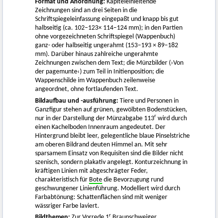
Format und Anordnung:
Kapiteleinleitende
Zeichnungen sind an drei Seiten in die
Schriftspiegeleinfassung eingepaßt und knapp bis gut
halbseitig (ca. 102–123× 114–124 mm); in den Partien
ohne vorgezeichneten Schriftspiegel (Wappenbuch)
ganz- oder halbseitig ungerahmt (153–193 × 89–182
mm). Darüber hinaus zahlreiche ungerahmte
Zeichnungen zwischen dem Text; die Münzbilder (›Von
der pagemunte‹) zum Teil in Initienposition; die
Wappenschilde im Wappenbuch zeilenweise
angeordnet, ohne fortlaufenden Text.
Bildaufbau und -ausführung:
Tiere und Personen in
Ganzfigur stehen auf grünen, gewölbten Bodenstücken,
r
nur in der Darstellung der Münzabgabe 113
wird durch
einen Kachelboden Innenraum angedeutet. Der
Hintergrund bleibt leer, gelegentliche blaue Pinselstriche
am oberen Bildrand deuten Himmel an. Mit sehr
sparsamem Einsatz von Requisiten sind die Bilder nicht
szenisch, sondern plakativ angelegt. Konturzeichnung in
kräftigen Linien mit abgeschrägter Feder,
charakteristisch für
Bote
die Bevorzugung rund
geschwungener Linienführung. Modelliert wird durch
Farbabtönung: Schattenflächen sind mit weniger
wässriger Farbe laviert.
r
Bildthemen:
Zur Vorrede 1
Braunschweiger