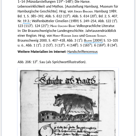
v
r
1–14 (Münzdarstellungen 119
–148
); Die Hanse.
Lebenswirklichkeit und Mythos. [Ausstellung Hamburg, Museum für
Hamburgische Geschichte]. Hrsg. von
Jörgen Bracker
. Hamburg 1989,
v
r
Bd. 1, S. 385–392, Abb. S. 612 (13
). Abb. S. 614 (20
), Bd. 2, S. 407,
r
Nr.
19.3.
; Wolfenbütteler Cimelien (1989) S. 249–254, Abb. 122 (1
).
r
v
123 (113
). 124 (21
);
Hans-Joachim Behr
: Volkssprachliche Literatur.
In: Die Braunschweigische Landesgeschichte. Jahrtausendrückblick
einer Region. Hrsg. von
Horst-Rüdiger Jarck
und
Gerhard Schildt
.
r
Braunschweig 2000, S. 407–418, Abb. 3 (1
);
Blume
[2009]
S. 53–105
r
r
v
r
v
r
r
u. ö., Abb. 1 (1
). 2 (53
). 3 (13
). 4 (148
). 5 (165
). 6 (169
). 8 (34
).
Weitere Materialien im Internet:
Handschriftencensus
v
Abb. 206: 13
. Sau (als Sprichwortillustration).