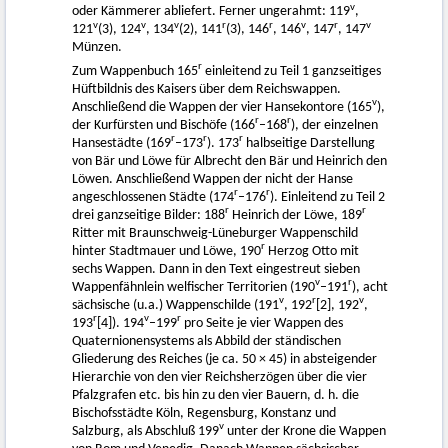
v
oder Kämmerer abliefert. Ferner ungerahmt: 119
,
v
v
v
r
r
v
r
v
121
(3), 124
, 134
(2), 141
(3), 146
, 146
, 147
, 147
Münzen.
r
Zum Wappenbuch 165
einleitend zu Teil 1 ganzseitiges
Hüftbildnis des Kaisers über dem Reichswappen.
v
Anschließend die Wappen der vier Hansekontore (165
),
r
r
der Kurfürsten und Bischöfe (166
–168
), der einzelnen
r
r
r
Hansestädte (169
–173
). 173
halbseitige Darstellung
von Bär und Löwe für Albrecht den Bär und Heinrich den
Löwen. Anschließend Wappen der nicht der Hanse
r
r
angeschlossenen Städte (174
–176
). Einleitend zu Teil 2
r
r
drei ganzseitige Bilder: 188
Heinrich der Löwe, 189
Ritter mit Braunschweig-Lüneburger Wappenschild
r
hinter Stadtmauer und Löwe, 190
Herzog Otto mit
sechs Wappen. Dann in den Text eingestreut sieben
v
r
Wappenfähnlein welfischer Territorien (190
–191
), acht
v
r
v
sächsische (u.a.) Wappenschilde (191
, 192
[2], 192
,
r
v
r
193
[4]). 194
–199
pro Seite je vier Wappen des
Quaternionensystems als Abbild der ständischen
Gliederung des Reiches (je ca. 50 × 45) in absteigender
Hierarchie von den vier Reichsherzögen über die vier
Pfalzgrafen etc. bis hin zu den vier Bauern, d. h. die
Bischofsstädte Köln, Regensburg, Konstanz und
v
Salzburg, als Abschluß 199
unter der Krone die Wappen