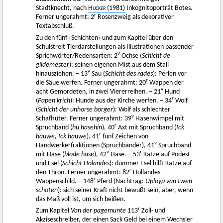
Stadtknecht, nach
Hucker
(1981)
Inkognitoporträt Botes.
r
Ferner ungerahmt: 2
Rosenzweig als dekorativer
Textabschluß.
Zu den fünf ›Schichten‹ und zum Kapitel über den
Schulstreit Tierdarstellungen als Illustrationen passender
v
Sprichwörter/Redensarten: 2
Ochse (
Schicht de
gildemester
): seinen eigenen Mist aus dem Stall
v
hinausziehen. – 13
Sau (
Schicht des rades
): Perlen vor
r
die Säue werfen. Ferner ungerahmt: 20
Wappen der
v
acht Gemordeten, in zwei Viererreihen. – 21
Hund
r
(
Papen krich
): Hunde aus der Kirche werfen. – 34
Wolf
(
Schicht der unhorse borger
): Wolf als schlechter
v
Schafhüter. Ferner ungerahmt: 39
Hasenwimpel mit
r
Spruchband (
hu hasehin
), 40
Axt mit Spruchband (
Ick
r
hauwe, Ick hauwe
), 41
fünf Zeichen von
v
Handwerkerfraktionen (Spruchbänder), 41
Spruchband
v
r
mit Hase (
blode hase
), 42
Hase. – 53
Katze auf Podest
und Esel (
Schicht Holandes
): dummer Esel hilft Katze auf
r
den Thron. Ferner ungerahmt: 82
Hollandes
r
Wappenschild. – 148
Pferd (Nachtrag:
Uployp van twen
schoten
): sich seiner Kraft nicht bewußt sein, aber, wenn
das Maß voll ist, um sich beißen.
r
Zum Kapitel
Van der pagemunte
113
Zoll- und
Akziseschreiber, der einen Sack Geld bei einem Wechsler