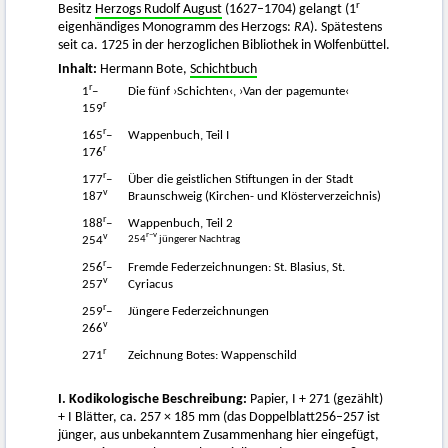
r
Besitz
Herzogs Rudolf August
(1627–1704) gelangt (1
eigenhändiges Monogramm des Herzogs:
RA
). Spätestens
seit ca. 1725 in der herzoglichen Bibliothek in Wolfenbüttel.
Inhalt:
Hermann Bote,
Schichtbuch
r
1
–
Die fünf ›Schichten‹, ›Van der pagemunte‹
r
159
r
165
–
Wappenbuch, Teil I
r
176
r
177
–
Über die geistlichen Stiftungen in der Stadt
v
187
Braunschweig (Kirchen- und Klösterverzeichnis)
r
188
–
Wappenbuch, Teil 2
v
r–v
254
jüngerer Nachtrag
254
r
256
–
Fremde Federzeichnungen: St. Blasius, St.
v
257
Cyriacus
r
259
–
Jüngere Federzeichnungen
v
266
r
271
Zeichnung Botes: Wappenschild
I. Kodikologische Beschreibung:
Papier, I + 271 (gezählt)
+ I Blätter, ca. 257 × 185 mm (das Doppelblatt256–257 ist
jünger, aus unbekanntem Zusammenhang hier eingefügt,