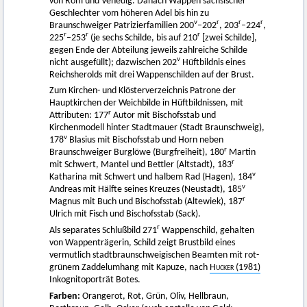
von Rom und Venedig. Danach Wappen sächsischer
Geschlechter vom höheren Adel bis hin zu
v
r
r
r
Braunschweiger Patrizierfamilien 200
–202
, 203
–224
,
r
r
r
225
–253
(je sechs Schilde, bis auf 210
[zwei Schilde],
gegen Ende der Abteilung jeweils zahlreiche Schilde
v
nicht ausgefüllt); dazwischen 202
Hüftbildnis eines
Reichsherolds mit drei Wappenschilden auf der Brust.
Zum Kirchen- und Klösterverzeichnis Patrone der
Hauptkirchen der Weichbilde in Hüftbildnissen, mit
r
Attributen: 177
Autor mit Bischofsstab und
Kirchenmodell hinter Stadtmauer (Stadt Braunschweig),
v
178
Blasius mit Bischofsstab und Horn neben
r
Braunschweiger Burglöwe (Burgfreiheit), 180
Martin
r
mit Schwert, Mantel und Bettler (Altstadt), 183
v
Katharina mit Schwert und halbem Rad (Hagen), 184
v
Andreas mit Hälfte seines Kreuzes (Neustadt), 185
r
Magnus mit Buch und Bischofsstab (Altewiek), 187
Ulrich mit Fisch und Bischofsstab (Sack).
r
Als separates Schlußbild 271
Wappenschild, gehalten
von Wappenträgerin, Schild zeigt Brustbild eines
vermutlich stadtbraunschweigischen Beamten mit rot-
grünem Zaddelumhang mit Kapuze, nach
Hucker
(1981)
Inkognitoporträt Botes.
Farben:
Orangerot, Rot, Grün, Oliv, Hellbraun,