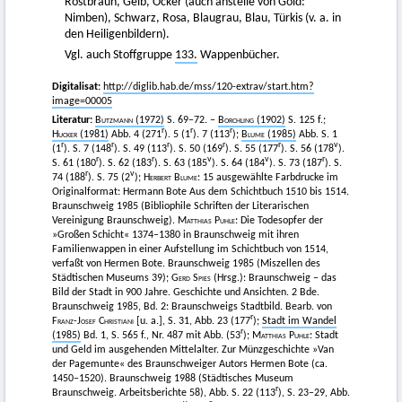
Rostbraun, Gelb, Ocker (auch anstelle von Gold:
Nimben), Schwarz, Rosa, Blaugrau, Blau, Türkis (v. a. in
den Heiligenbildern).
Vgl. auch Stoffgruppe
133.
Wappenbücher.
Digitalisat:
http://diglib.hab.de/mss/120-extrav/start.htm?
image=00005
Literatur:
Butzmann
(1972)
S. 69–72. –
Borchling
(1902)
S. 125 f.;
r
r
r
Hucker
(1981)
Abb. 4 (271
). 5 (1
). 7 (113
);
Blume
(1985)
Abb. S. 1
r
r
r
r
r
v
(1
). S. 7 (148
). S. 49 (113
). S. 50 (169
). S. 55 (177
). S. 56 (178
).
r
r
v
v
r
S. 61 (180
). S. 62 (183
). S. 63 (185
). S. 64 (184
). S. 73 (187
). S.
r
v
74 (188
). S. 75 (2
);
Herbert Blume
: 15 ausgewählte Farbdrucke im
Originalformat: Hermann Bote Aus dem Schichtbuch 1510 bis 1514.
Braunschweig 1985 (Bibliophile Schriften der Literarischen
Vereinigung Braunschweig).
Matthias Puhle
: Die Todesopfer der
»Großen Schicht« 1374–1380 in Braunschweig mit ihren
Familienwappen in einer Aufstellung im Schichtbuch von 1514,
verfaßt von Hermen Bote. Braunschweig 1985 (Miszellen des
Städtischen Museums 39);
Gerd Spies
(Hrsg.): Braunschweig – das
Bild der Stadt in 900 Jahre. Geschichte und Ansichten. 2 Bde.
Braunschweig 1985, Bd. 2: Braunschweigs Stadtbild. Bearb. von
r
Franz-Josef Christiani
[u. a.], S. 31, Abb. 23 (177
);
Stadt im Wandel
r
(1985)
Bd. 1, S. 565 f., Nr. 487 mit Abb. (53
);
Matthias Puhle
: Stadt
und Geld im ausgehenden Mittelalter. Zur Münzgeschichte »Van
der Pagemunte« des Braunschweiger Autors Hermen Bote (ca.
1450–1520). Braunschweig 1988 (Städtisches Museum
r
Braunschweig. Arbeitsberichte 58), Abb. S. 22 (113
), S. 23–29, Abb.