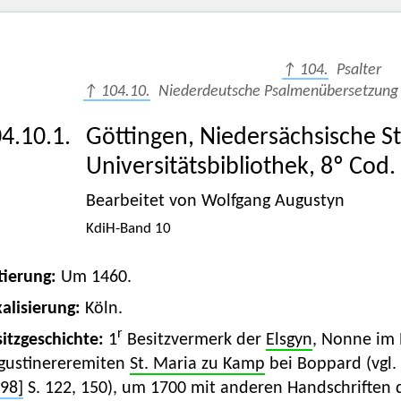
↑ 104.
Psalter
↑ 104.10.
Niederdeutsche Psalmenübersetzung 
4.10.1.
Göttingen, Niedersächsische S
Universitätsbibliothek, 8º Cod.
Bearbeitet von Wolfgang Augustyn
KdiH-Band 10
tierung:
Um 1460.
alisierung:
Köln.
r
itzgeschichte:
1
Besitzvermerk der
Elsgyn
, Nonne im
gustinereremiten
St. Maria zu Kamp
bei Boppard (vgl.
98]
S. 122, 150), um 1700 mit anderen Handschriften