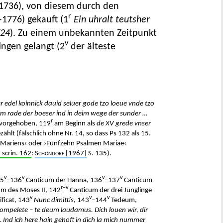
1736), von diesem durch den
r
1776) gekauft (1
Ein uhralt teutsher
724
). Zu einem unbekannten Zeitpunkt
v
ingen gelangt (2
der älteste
er edel koinnick dauid seluer gode tzo loeue vnde tzo
deim rade der boeser ind in deim wege der sunder …
r
rvorgehoben, 119
am Beginn als
de XV grede vnser
hlt (fälschlich ohne Nr. 14, so dass Ps 132 als 15.
e Mariens‹ oder ›Fünfzehn Psalmen Mariae‹
 scrin. 162
:
Schöndorf
[1967]
S. 135).
v
v
v
v
35
–136
Canticum der Hanna, 136
–137
Canticum
r–v
m des Moses II, 142
Canticum der drei Jünglinge
v
v
v
ficat, 143
Nunc dimittis
, 143
–144
Tedeum,
ompelete – te deum laudamus. Dich louen wir, dir
… Ind ich here hain gehoft in dich la mich nummer