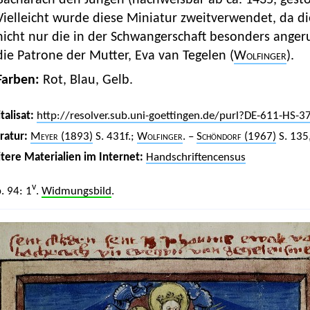
Bacharach den Jungen (nachweisbar ab ca. 1435, gest
Vielleicht wurde diese Miniatur zweitverwendet, da d
nicht nur die in der Schwangerschaft besonders ange
die Patrone der Mutter, Eva van Tegelen (
Wolfinger
).
Farben:
Rot, Blau, Gelb.
talisat:
http://resolver.sub.uni-goettingen.de/purl?DE-611-HS-
eratur:
Meyer
(1893)
S. 431f.;
Wolfinger
. –
Schöndorf
(1967)
S. 135,
tere Materialien im Internet:
Handschriftencensus
v
. 94: 1
.
Widmungsbild
.