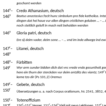
geschant werden
v
144
–
Credo Athanasium, deutsch
v
146
Beatus anastasius fecit hunc simbolum pro fide katholica. Inte
dingen dat hei haue vur allen dingen cristlichen geluben … – … D
noch steitlich geluft in mach neit behalden werden
v
146
Gloria patri, deutsch
Ere sij deim vader, deim sone … – … vnd im inde allwege ind ew
r
147
–
Litanei, deutsch
v
148
v
148
–
Fürbitten
r
149
Wyr arm sunder bidden dich dat vns vrede vnde gesuntheit geue
r
here ein thurn der sterckden vur deim antzlitz des viantz;
149
kome tzo dir
(Ps 101,2)
Oremus
r
149
–
Gebete, deutsch
r
150
Übersetzungen u. a. nach Corpus orationum, Nr. 2541, 3852,
r
150
–
Totenoffizium
r
r
r
r
v
r
150
–151
Vesper, 151
–156
Vigil mit neun Lektionen, 157
La