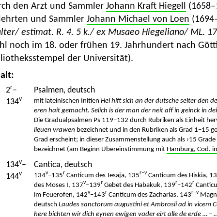
rch den Arzt und Sammler
Johann Kraft Hiegell
(1658–
lehrten und Sammler
Johann Michael von Loen
(1694–
lter/ estimat. R. 4. 5 k./ ex Musaeo Hiegeliano/ ML. 1
l noch im 18. oder frühen 19. Jahrhundert nach Gött
liotheksstempel der Universität).
alt:
r
2
–
Psalmen, deutsch
v
134
mit lateinischen Initien
Hei hift sich an der dutsche selter den d
eren hait gemacht. Selich is der man der neit aff in geinck in 
Die Gradualpsalmen Ps 119–132 durch Rubriken als Einheit he
lieuen vrawen
bezeichnet und in den Rubriken als Grad 1–15 gezä
Grad erscheint; in dieser Zusammenstellung auch als ›15 Grad
bezeichnet (am Beginn Übereinstimmung mit
Hamburg, Cod. in
v
134
–
Cantica, deutsch
v
v
r
r–v
144
134
–135
Canticum des Jesaja, 135
Canticum des Hiskia, 1
v
r
r
r
des Moses I, 137
–139
Gebet des Habakuk, 139
–142
Canticu
v
r
r–v
im Feuerofen, 142
–143
Canticum des Zacharias, 143
Magni
deutsch
Laudes sanctorum augustini et Ambrosii ad in vicem C
here bichten wir dich eynen ewigen vader eirt alle de erde … – 