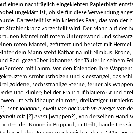
auf einem nachträglich eingeklebten Papierblatt ents
wobei ungeklärt ist, ob sie für diese Verwendung angef
wurde. Dargestellt ist ein
kniendes Paar
, das von der 
im Strahlenkranz vorgestellt wird. Der Mann auf der he
braunen Mantel mit rotem Untergewand und schwarze
einen roten Mantel, gefüttert und besetzt mit Hermel
Hinter dem Mann steht Katharina mit Nimbus, Krone, 
und Rad, gegenüber Johannes der Täufer in seinem Fel
außerdem mit Lamm. Vor den Knienden ihre Wappen: 
gekreuztem Armbrustbolzen und Kleestängel, das Schi
drei goldene, sechsstrahlige Sterne, ferner als Wapp
Decke und Zimier; bei der Frau: auf blauem Grund drei
Löwen, im Schildhaupt ein roter, dreilätziger Turnierkr
[?]
, sent Johannis, ewalt van bachrach vn evegyn van d
gemalt mit
[?]
erem
[Wappen?], von derselben Hand wie
Tochter, der Nonne in Boppard, mitteilt, handelt es s