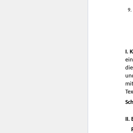
9.
I. 
ein
die
und
mit
Tex
Sc
II.