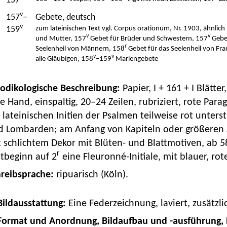
157
v
157
–
Gebete, deutsch
v
159
zum lateinischen Text vgl. Corpus orationum, Nr. 1903, ähnlic
v
v
und Mutter, 157
Gebet für Brüder und Schwestern, 157
Gebet
r
Seelenheil von Männern, 158
Gebet für das Seelenheil von Fr
v
v
alle Gläubigen, 158
–159
Mariengebete
Kodikologische Beschreibung:
Papier, I + 161 + I Blät
e Hand, einspaltig, 20–24 Zeilen, rubriziert, rote Parag
 lateinischen Initien der Psalmen teilweise rot unterstr
 Lombarden; am Anfang von Kapiteln oder größeren Abs
 schlichtem Dekor mit Blüten- und Blattmotiven, ab 5
r
tbeginn auf 2
eine Fleuronné-Initiale, mit blauer, rot
hreibsprache:
ripuarisch (Köln).
 Bildausstattung:
Eine Federzeichnung, laviert, zusätzl
Format und Anordnung, Bildaufbau und -ausführung,