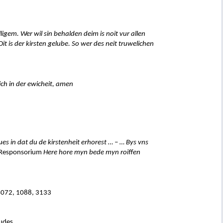
lligem.
Wer wil sin behalden deim is noit vur allen
it is der kirsten gelube. So wer des neit truwelichen
ich in der ewicheit, amen
s in dat du de kirstenheit erhorest … – … Bys vns
Responsorium
Here hore myn bede myn roiffen
 4072, 1088, 3133
udes