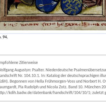
. 94.
mpfohlene Zitierweise
olfgang Augustyn: Psalter. Niederdeutsche Psalmenübersetzu
andschrift Nr. 104.10.1. In: Katalog der deutschsprachigen illu
KdiH). Begonnen von Hella Frühmorgen-Voss und Norbert H. Ott
aumgardt, Pia Rudolph und Nicola Zotz. Band 10. München 20
ttp://kdih.badw.de/datenbank/handschrift/104/10/1; zuletzt