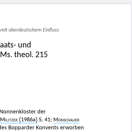
mit oberdeutschem Einfluss
taats- und
 Ms. theol. 215
 Nonnenkloster der
Militzer
[1986a]
S. 41;
Monschauer
 des Bopparder Konvents erworben