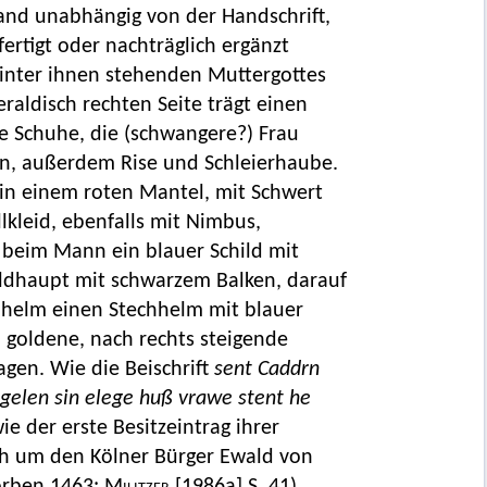
tand unabhängig von der Handschrift,
ertigt oder nachträglich ergänzt
hinter ihnen stehenden Muttergottes
raldisch rechten Seite trägt einen
 Schuhe, die (schwangere?) Frau
in, außerdem Rise und Schleierhaube.
in einem roten Mantel, mit Schwert
lkleid, ebenfalls mit Nimbus,
beim Mann ein blauer Schild mit
ldhaupt mit schwarzem Balken, darauf
enhelm einen Stechhelm mit blauer
 goldene, nach rechts steigende
agen. Wie die Beischrift
sent Caddrn
egelen sin elege huß vrawe stent he
 der erste Besitzeintrag ihrer
ich um den Kölner Bürger Ewald von