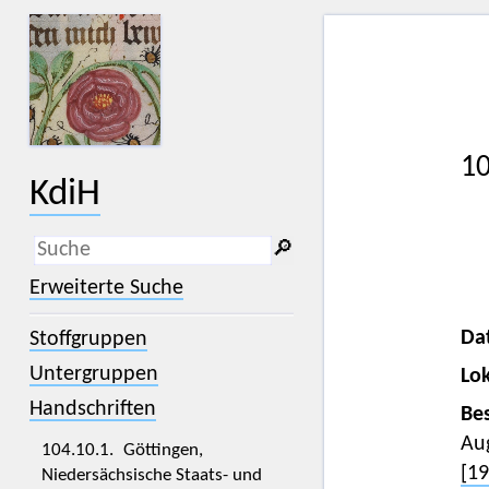
10
KdiH
🔎︎
_
(der Unterstrich) ist Platzhalter für
Erweiterte Suche
genau ein Zeichen.
%
(das Prozentzeichen) ist Platzhalter
Da
Stoffgruppen
für kein, ein oder mehr als ein
Zeichen.
Untergruppen
Lok
Handschriften
Bes
Au
104.10.1. Göttingen,
[19
Niedersächsische Staats- und