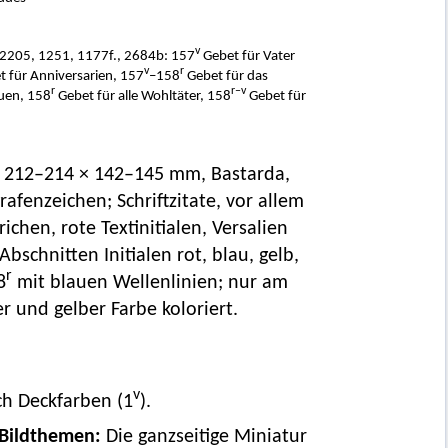
v
h 2205, 1251, 1177f., 2684b: 157
Gebet für Vater
v
r
 für Anniversarien, 157
–158
Gebet für das
r
r–v
auen, 158
Gebet für alle Wohltäter, 158
Gebet für
ter, 212–214 × 142–145 mm, Bastarda,
rafenzeichen; Schriftzitate, vor allem
ichen, rote Textinitialen, Versalien
chnitten Initialen rot, blau, gelb,
r
8
mit blauen Wellenlinien; nur am
er und gelber Farbe koloriert.
v
ich Deckfarben (1
).
 Bildthemen:
Die ganzseitige Miniatur