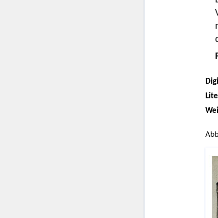
Digi
Lit
Wei
Abb