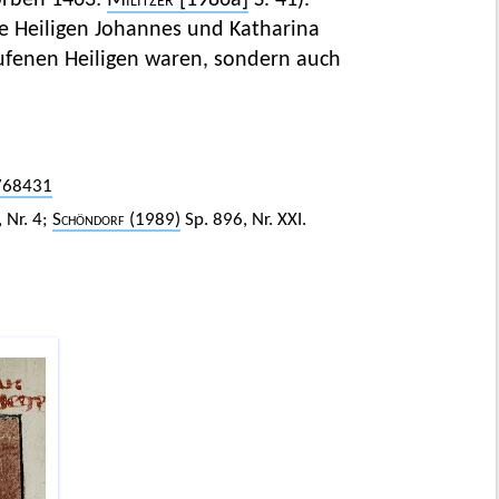
orben 1463:
Militzer
[1986a]
S. 41).
ie Heiligen Johannes und Katharina
rufenen Heiligen waren, sondern auch
3768431
 Nr. 4;
Schöndorf
(1989)
Sp. 896, Nr. XXI.