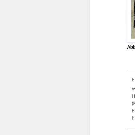
Abb
E
W
H
(
B
h