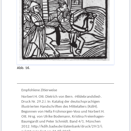
Abb. 16.
Empfohlene Zitierweise
Norbert H. Ott: Dietrich von Bern. ›Hildebrandslied‹.
Druck Nr. 29.2.i. In: Katalog der deutschsprachigen
illustrierten Handschriften des Mittelalters (KdiH).
Begonnen von Hella Frühmorgen-Voss und Norbert H.
Ott. Hrsg. von Ulrike Bodemann, Kristina Freienhagen-
Baumgardt und Peter Schmidt. Band 4/1. München
2012. http://kdih.badw.de/datenbank/druck/29/2/i;