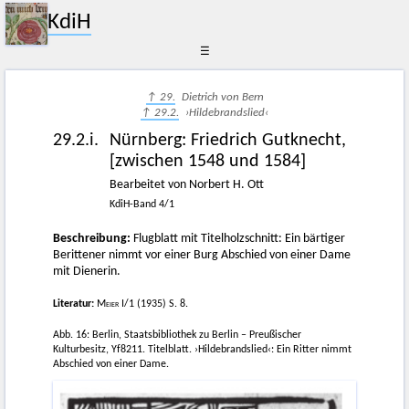
KdiH
☰
↑ 29.
Dietrich von Bern
↑ 29.2.
›Hildebrandslied‹
29.2.i.
Nürnberg
:
Friedrich Gutknecht
,
[zwischen 1548 und 1584]
Bearbeitet von Norbert H. Ott
KdiH-Band 4/1
Beschreibung:
Flugblatt mit Titelholzschnitt: Ein bärtiger
Berittener nimmt vor einer Burg Abschied von einer Dame
mit Dienerin.
Literatur:
Meier I
/1 (1935) S. 8.
Abb. 16: Berlin, Staatsbibliothek zu Berlin – Preußischer
Kulturbesitz, Yf8211. Titelblatt. ›Hildebrandslied‹: Ein Ritter nimmt
Abschied von einer Dame.