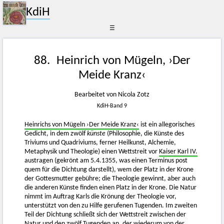
KdiH
☰
88. Heinrich von Mügeln, ›Der
Meide Kranz‹
Bearbeitet von Nicola Zotz
KdiH-Band 9
Heinrichs von Mügeln ›Der Meide Kranz‹
ist ein allegorisches
Gedicht, in dem zwölf
künste
(Philosophie, die Künste des
Triviums und Quadriviums, ferner Heilkunst, Alchemie,
Metaphysik und Theologie) einen Wettstreit vor
Kaiser Karl IV.
austragen (gekrönt am 5.4.1355, was einen Terminus post
quem für die Dichtung darstellt), wem der Platz in der Krone
der Gottesmutter gebühre; die Theologie gewinnt, aber auch
die anderen Künste finden einen Platz in der Krone. Die Natur
nimmt im Auftrag Karls die Krönung der Theologie vor,
unterstützt von den zu Hilfe gerufenen Tugenden. Im zweiten
Teil der Dichtung schließt sich der Wettstreit zwischen der
Natur und den zwölf Tugenden an, der wiederum von der