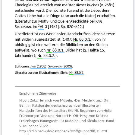
Theologie und letztlich vom
meister dieses buches
(v. 2581)
entschieden wird: Die höchste Tugend ist die Liebe, denn
Gottes Liebe hat alle Dinge (also auch die Natur) erschaffen.
(Literatur zur Motiv- und Quellengeschichte bei
Karl
2
Stackmann
, in:
VL
3 [1981], Sp. 820–822.)
Überliefert ist das Werk in vier Handschriften, deren älteste
mit Bildern ausgestattet ist (1407;
Nr.
88.0.1.
); von ihr
abhängig ist eine weitere, die Bildlücken an den Stellen
aufweist, wo auch
Nr.
88.0.1.
Bilder hat (2. Hälfte 15.
Jahrhundert;
Nr.
88.0.2.
).
Editionen:
Jahr
(1908)
;
Stackmann
(2003)
.
Literatur zu den Illustrationen:
Siehe
Nr.
88.0.1.
Empfohlene Zitierweise
Nicola Zotz: Heinrich von Mügeln, ›Der Meide Kranz‹ (Nr.
88.). In: Katalog der deutschsprachigen illustrierten
Handschriften des Mittelalters (KdiH). Begonnen von Hella
Frühmorgen-Voss und Norbert H. Ott. Hrsg. von Kristina
Freienhagen-Baumgardt, Pia Rudolph und Nicola Zotz. Band
9. München 2022.
http://kdih.badw.de/datenbank/stoffgruppe/88; zuletzt