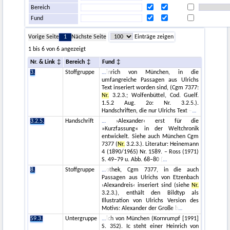
Bereich
Fund
Vorige Seite
1
Nächste Seite
Einträge zeigen
1 bis 6 von 6 angezeigt
Nr. & Link
Bereich
Fund
3.
Stoffgruppe
inrich von München, in die
umfangreiche Passagen aus Ulrichs
Text inseriert worden sind, (Cgm 7377:
Nr.
3.2.3.; Wolfenbüttel, Cod. Guelf.
1.5.2 Aug. 2o: Nr. 3.2.5.).
Handschriften, die nur Ulrichs Text –
3.2.5.
Handschrift
›Alexander‹ erst für die
»Kurzfassung« in der Weltchronik
entwickelt. Siehe auch München Cgm
7377 (
Nr.
3.2.3.). Literatur: Heinemann
4 (1890/1965) Nr. 1589. – Ross (1971)
S. 49–79 u. Abb. 68–80 (
8.
Stoffgruppe
othek, Cgm 7377, in die auch
Passagen aus Ulrichs von Etzenbach
›Alexandreis‹ inseriert sind (siehe
Nr.
3.2.3.), enthält den Bildtyp als
Illustration von Ulrichs Version des
Motivs: Alexander der Große b
59.3.
Untergruppe
ich von München (Kornrumpf [1991]
S. 352). Ic steht einer Heinrich von