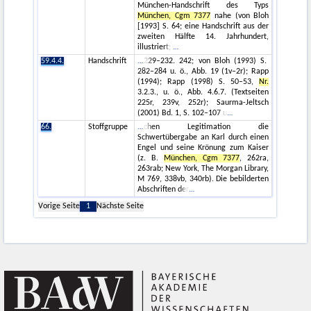
München-Handschrift des Typs
München, Cgm 7377
nahe (von Bloh
[1993] S. 64; eine Handschrift aus der
zweiten Hälfte 14. Jahrhundert,
illustriert;
59.4.4.
Handschrift
229–232. 242; von Bloh (1993) S.
282–284 u. ö., Abb. 19 (1v–2r); Rapp
(1994); Rapp (1998) S. 50–53,
Nr.
3.2.3., u. ö., Abb. 4.6.7. (Textseiten
225r, 239v, 252r); Saurma-Jeltsch
(2001) Bd. 1, S. 102–107 u
66.
Stoffgruppe
chen Legitimation die
Schwertübergabe an Karl durch einen
Engel und seine Krönung zum Kaiser
(z. B.
München, Cgm 7377
, 262ra,
263rab; New York, The Morgan Library,
M 769, 338vb, 340rb). Die bebilderten
Abschriften der
Vorige Seite
1
Nächste Seite