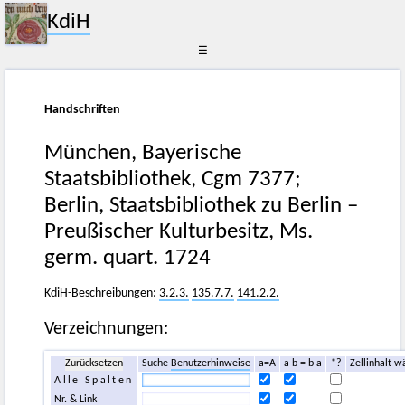
KdiH
☰
Handschriften
München, Bayerische
Staatsbibliothek, Cgm 7377;
Berlin, Staatsbibliothek zu Berlin –
Preußischer Kulturbesitz, Ms.
germ. quart. 1724
KdiH-Beschreibungen:
3.2.3.
135.7.7.
141.2.2.
Verzeichnungen:
Zurücksetzen
Suche
Benutzerhinweise
a=A
a b = b a
*?
Zellinhalt w
Alle Spalten
Nr. & Link