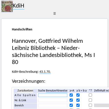
KdiH
☰
Handschriften
Hannover, Gottfried Wilhelm
Leibniz Bibliothek – Nieder­
sächsische Landes­bibliothek, Ms I
80
KdiH-Beschreibung:
43.1.70.
Verzeichnungen:
Zurücksetzen
Suche
Benutzerhinweise
a=A
a b = b a
*?
Zellinhalt w
Alle Spalten
Nr. & Link
Bereich