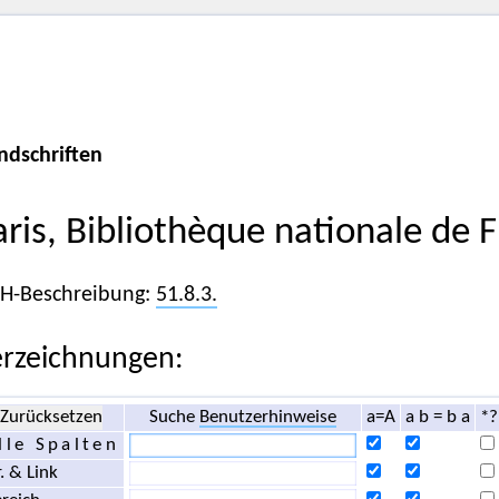
ndschriften
aris, Bibliothèque nationale de 
iH-Beschreibung:
51.8.3.
rzeichnungen:
Zurücksetzen
Suche
Benutzerhinweise
a=A
a b = b a
*?
lle Spalten
. & Link