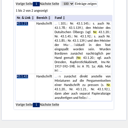
Vorige Seite
1
Nächste Seite
Einträge zeigen
1 bis 2 von 2 angezeigt
Nr. & Link
Bereich
Fund
43.1.21.
Handschrift
.1.101.; Nr. 43.1.145.; s. auch Nr.
43.1.78.; 43.1.139.), den Meister des
Dutuitschen Ölbergs (vgl.
Nr.
43.1.20.;
Nr. 43.1.45.; Nr. 43.1.92.; s. auch Nr.
43.1.85.; Nr. 43.1.139.) und den Meister
der Mart
dividuell in den Text
eingepaßt worden sein. Wurden
Bordüren zunächst nachträglich per
Hand gemalt (
Nr.
43.1.20.; vgl. auch
Dresden, Kupferstichkabinett, Inv.-Nr.
1917-592–598, in: A 70, 1a; Abb. Mai
Mic
43.1.43.
Handschrift
en zunächst direkt anstelle von
Miniaturen auf die Pergamentseiten
einer Handschrift zu pressen (s.
Nr.
43.1.20., Nr. 43.1.21., Nr. 43.1.92.),
dann aber auch separat Papierabzüge
anzufertigen und feilzub
Vorige Seite
1
Nächste Seite