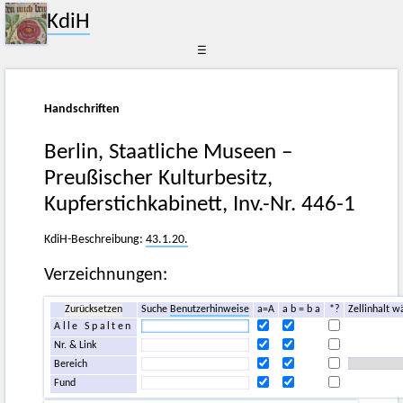
KdiH
☰
Handschriften
Berlin, Staatliche Museen –
Preußischer Kulturbesitz,
Kupferstichkabinett, Inv.-Nr. 446-1
KdiH-Beschreibung:
43.1.20.
Verzeichnungen:
Zurücksetzen
Suche
Benutzerhinweise
a=A
a b = b a
*?
Zellinhalt w
Alle Spalten
Nr. & Link
Bereich
Fund