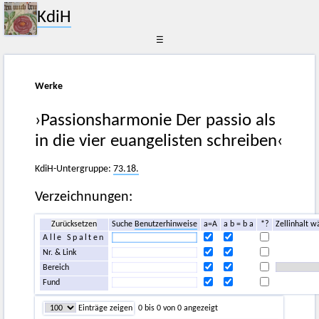
KdiH
☰
Werke
›Passionsharmonie Der passio als
in die vier euangelisten schreiben‹
KdiH-Untergruppe:
73.18.
Verzeichnungen:
Zurücksetzen
Suche
Benutzerhinweise
a=A
a b = b a
*?
Zellinhalt w
Alle Spalten
Nr. & Link
Bereich
Fund
Einträge zeigen
0 bis 0 von 0 angezeigt