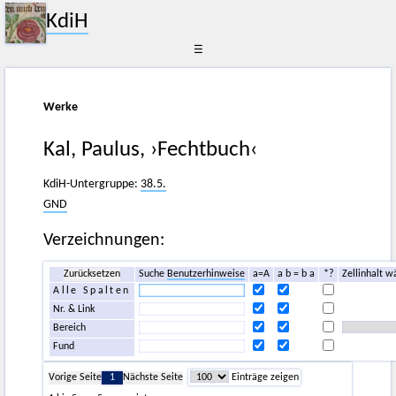
KdiH
☰
Werke
Kal, Paulus, ›Fechtbuch‹
KdiH-Untergruppe:
38.5.
GND
Verzeichnungen:
Zurücksetzen
Suche
Benutzerhinweise
a=A
a b = b a
*?
Zellinhalt w
Alle Spalten
Nr. & Link
Bereich
Fund
Vorige Seite
1
Nächste Seite
Einträge zeigen