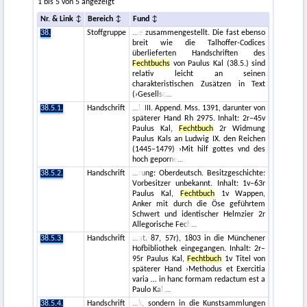
1 bis 5 von 5 angezeigt
Nr. & Link
Bereich
Fund
38.
Stoffgruppe
e zusammengestellt. Die fast ebenso
breit wie die Talhoffer-Codices
überlieferten Handschriften des
Fechtbuchs
von Paulus Kal (38.5.) sind
relativ leicht an seinen
charakteristischen Zusätzen in Text
(›Gesellsc
38.5.1.
Handschrift
l. III. Append. Mss. 1391, darunter von
späterer Hand Rh 2975. Inhalt: 2r–45v
Paulus Kal,
Fechtbuch
2r Widmung
Paulus Kals an Ludwig IX. den Reichen
(1445–1479) ›Mit hilf gottes vnd des
hoch geporne
38.5.2.
Handschrift
rung: Oberdeutsch. Besitzgeschichte:
Vorbesitzer unbekannt. Inhalt: 1v–63r
Paulus Kal,
Fechtbuch
1v Wappen,
Anker mit durch die Öse geführtem
Schwert und identischer Helmzier 2r
Allegorische Fech
38.5.3.
Handschrift
at. 87, 57r), 1803 in die Münchener
Hofbibliothek eingegangen. Inhalt: 2r–
95r Paulus Kal,
Fechtbuch
1v Titel von
späterer Hand ›Methodus et Exercitia
varia … in hanc formam redactum est a
Paulo Kal,
38.5.4.
Handschrift
k, sondern in die Kunstsammlungen