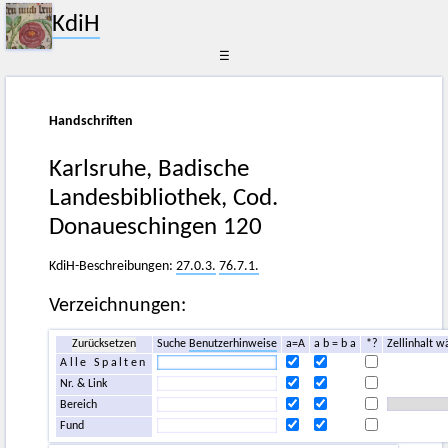
KdiH
☰
Handschriften
Karlsruhe, Badische
Landesbibliothek, Cod.
Donaueschingen 120
KdiH-Beschreibungen:
27.0.3.
76.7.1.
Verzeichnungen:
Zurücksetzen
Suche
Benutzerhinweise
a=A
a b = b a
*?
Zellinhalt w
Alle Spalten
Nr. & Link
Bereich
Fund