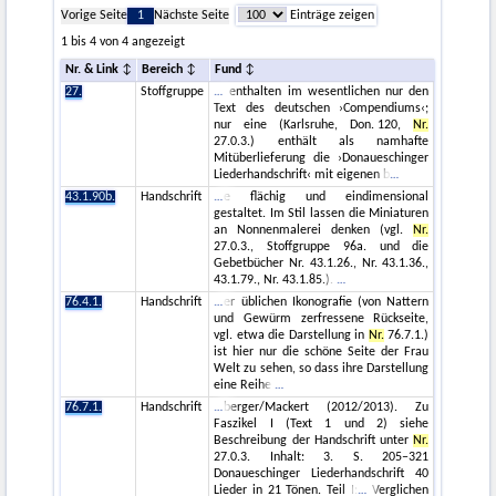
Vorige Seite
1
Nächste Seite
Einträge zeigen
1 bis 4 von 4 angezeigt
Nr. & Link
Bereich
Fund
27.
Stoffgruppe
enthalten im wesentlichen nur den
Text des deutschen ›Compendiums‹;
nur eine (Karlsruhe, Don. 120,
Nr.
27.0.3.) enthält als namhafte
Mitüberlieferung die ›Donaueschinger
Liederhandschrift‹ mit eigenen b
43.1.90b.
Handschrift
e flächig und eindimensional
gestaltet. Im Stil lassen die Miniaturen
an Nonnenmalerei denken (vgl.
Nr.
27.0.3., Stoffgruppe 96a. und die
Gebetbücher Nr. 43.1.26., Nr. 43.1.36.,
43.1.79., Nr. 43.1.85.).
76.4.1.
Handschrift
er üblichen Ikonografie (von Nattern
und Gewürm zerfressene Rückseite,
vgl. etwa die Darstellung in
Nr.
76.7.1.)
ist hier nur die schöne Seite der Frau
Welt zu sehen, so dass ihre Darstellung
eine Reihe
76.7.1.
Handschrift
berger/Mackert (2012/2013). Zu
Faszikel I (Text 1 und 2) siehe
Beschreibung der Handschrift unter
Nr.
27.0.3. Inhalt: 3. S. 205–321
Donaueschinger Liederhandschrift 40
Lieder in 21 Tönen. Teil I:
Verglichen