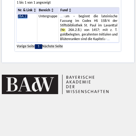
1 bis 1 von 1 angezeigt
Nr. & Link
Bereich
Fund
26A.2.
Untergruppe
aum – beginnt die lateinische
Fassung im Codex HS 158/4 der
Stiftsbibliothek St. Paul im Lavanttal
(
Nr.
26A.2.8.) von 1457; mit z. T.
goldbelegten, gerahmten Initialen und
Blütenranken sind die Kapitelan
Vorige Seite
1
Nächste Seite