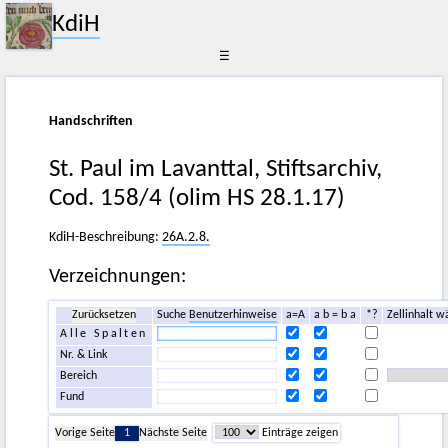
KdiH
☰
Handschriften
St. Paul im Lavanttal, Stiftsarchiv,
Cod. 158/4 (olim HS 28.1.17)
KdiH-Beschreibung:
26A.2.8.
Verzeichnungen:
Zurücksetzen
Suche
Benutzerhinweise
a=A
a b = b a
*?
Zellinhalt w
Alle Spalten
Nr. & Link
Bereich
Fund
Vorige Seite
1
Nächste Seite
Einträge zeigen