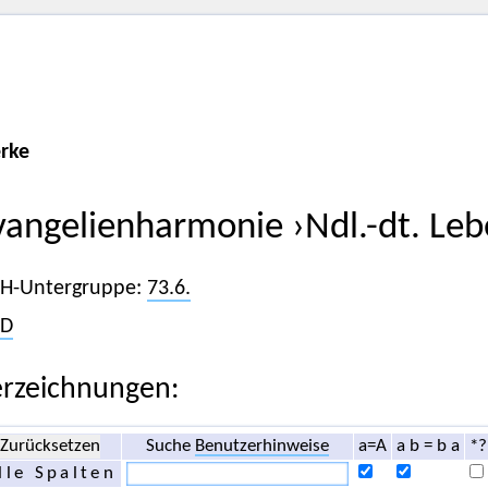
rke
vangelienharmonie ›Ndl.-dt. Leb
iH-Untergruppe:
73.6.
D
rzeichnungen:
Zurücksetzen
Suche
Benutzerhinweise
a=A
a b = b a
*?
lle Spalten