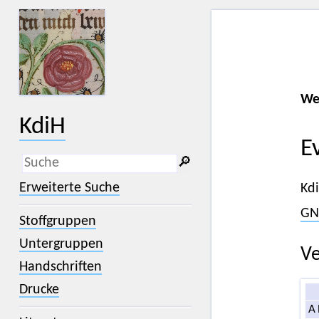
We
KdiH
E
🔎︎
_
(der Unterstrich) ist Platzhalter für
Erweiterte Suche
Kd
genau ein Zeichen.
%
(das Prozentzeichen) ist Platzhalter
GN
Stoffgruppen
für kein, ein oder mehr als ein
Zeichen.
Untergruppen
Ve
Handschriften
Drucke
A