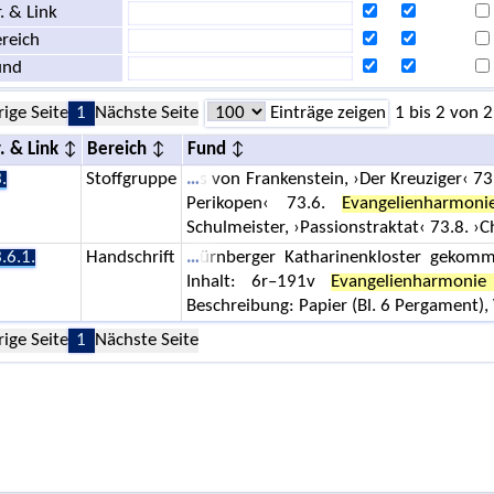
. & Link
reich
und
rige Seite
1
Nächste Seite
Einträge zeigen
1 bis 2 von 2
. & Link
Bereich
Fund
.
Stoffgruppe
s von Frankenstein, ›Der Kreuziger‹ 73
Perikopen‹ 73.6.
Evangelienharmoni
Schulmeister, ›Passionstraktat‹ 73.8. ›Ch
.6.1.
Handschrift
ürnberger Katharinenkloster gekomm
Inhalt: 6r–191v
Evangelienharmonie
Beschreibung: Papier (Bl. 6 Pergament),
rige Seite
1
Nächste Seite