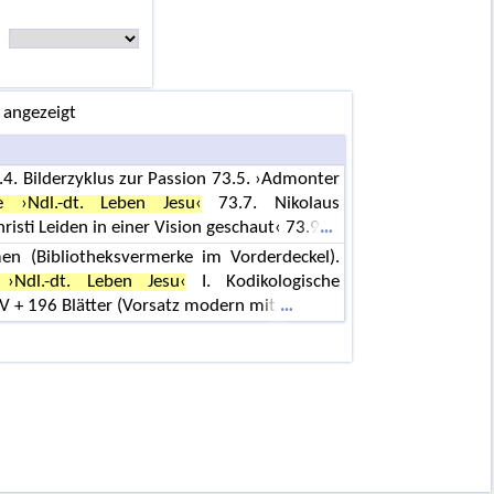
 angezeigt
.4. Bilderzyklus zur Passion 73.5. ›Admonter
e ›Ndl.-dt. Leben Jesu‹
73.7. Nikolaus
risti Leiden in einer Vision geschaut‹ 73.9
en (Bibliotheksvermerke im Vorderdeckel).
 ›Ndl.-dt. Leben Jesu‹
I. Kodikologische
 V + 196 Blätter (Vorsatz modern mit