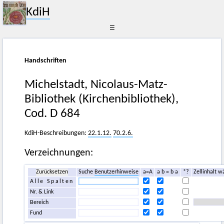
KdiH
☰
Handschriften
Michelstadt, Nicolaus-Matz-
Bibliothek (Kirchenbibliothek),
Cod. D 684
KdiH-Beschreibungen:
22.1.12.
70.2.6.
Verzeichnungen:
Zurücksetzen
Suche
Benutzerhinweise
a=A
a b = b a
*?
Zellinhalt w
Alle Spalten
Nr. & Link
Bereich
Fund