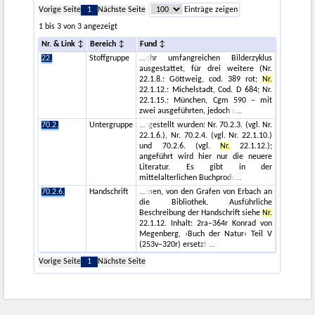
Vorige Seite
1
Nächste Seite
Einträge zeigen
1 bis 3 von 3 angezeigt
Nr. & Link
Bereich
Fund
22.
Stoffgruppe
ehr umfangreichen Bilderzyklus
ausgestattet, für drei weitere (Nr.
22.1.8.: Göttweig, cod. 389 rot;
Nr.
22.1.12.: Michelstadt, Cod. D 684; Nr.
22.1.15.: München, Cgm 590 – mit
zwei ausgeführten, jedoch u
70.2.
Untergruppe
rgestellt wurden: Nr. 70.2.3. (vgl. Nr.
22.1.6.), Nr. 70.2.4. (vgl. Nr. 22.1.10.)
und 70.2.6. (vgl.
Nr.
22.1.12.);
angeführt wird hier nur die neuere
Literatur. Es gibt in der
mittelalterlichen Buchprodu
70.2.6.
Handschrift
men, von den Grafen von Erbach an
die Bibliothek. Ausführliche
Beschreibung der Handschrift siehe
Nr.
22.1.12. Inhalt: 2ra–364r Konrad von
Megenberg, ›Buch der Natur‹ Teil V
(253v–320r) ersetzt
Vorige Seite
1
Nächste Seite