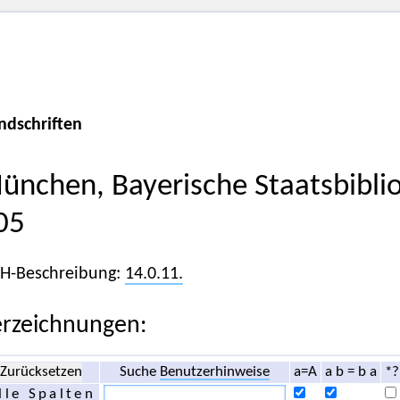
ndschriften
ünchen, Bayerische Staatsbibli
05
iH-Beschreibung:
14.0.11.
rzeichnungen:
Zurücksetzen
Suche
Benutzerhinweise
a=A
a b = b a
*?
lle Spalten