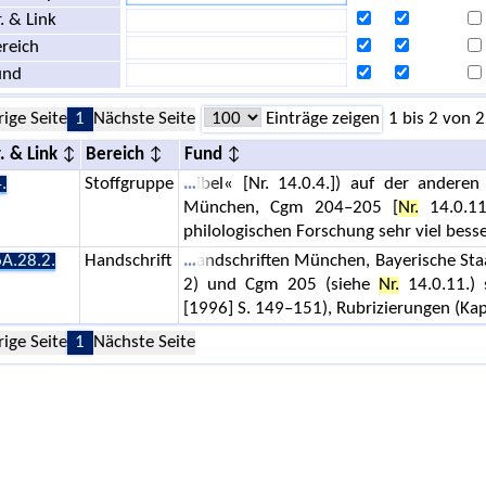
. & Link
reich
und
rige Seite
1
Nächste Seite
Einträge zeigen
1 bis 2 von 2
. & Link
Bereich
Fund
.
Stoffgruppe
ibel« [Nr. 14.0.4.]) auf der andere
München, Cgm 204–205 [
Nr.
14.0.11.
philologischen Forschung sehr viel besse
A.28.2.
Handschrift
andschriften München, Bayerische St
2) und Cgm 205 (siehe
Nr.
14.0.11.)
[1996] S. 149–151), Rubrizierungen (Ka
rige Seite
1
Nächste Seite