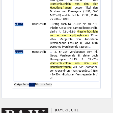
Baumgardt KdiH-Band 8 Das
›Passienbüchlein von den vier
Hauptjungfrauen‹
, dessen Titel den
Drucken von Karweysse (1492, GW
M29578) und Kachelofen (1508, VD16
ZV 31867; dazu
74.5.1.
Handschrift
ünftig auch Nr. 75.0.2. Nr. 103.1.1.
Inhalt: Geistliche Sammelhandschrift,
darin: 4. 72ra–82rb
›Passienbüchlein
von den vier Hauptjungfrauen‹
72ra–
78va Margareta von Antiochien
(Verslegende Fassung I), 78va–82rb
Dorothea (Verslegende Fassung
91.0.2.
Handschrift
2. 6r–32v Verslegende vom hl.
Georg Verslegende III, siehe auch
Untergruppe 51.13. 3. 33r–73v
›Passienbüchlein von den vier
Hauptjungfrauen‹
33r–43r: ›Katharina
von Alexandrien‹ (Verslegende XII) (D);
43r–50v: ›Barbara‹ (Verslegende I) /
›B
Vorige Seite
1
Nächste Seite