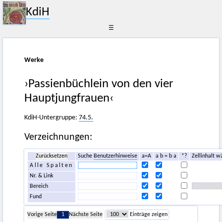
KdiH
☰
Werke
›Passienbüchlein von den vier
Hauptjungfrauen‹
KdiH-Untergruppe:
74.5.
Verzeichnungen:
Zurücksetzen
Suche
Benutzerhinweise
a=A
a b = b a
*?
Zellinhalt w
Alle Spalten
Nr. & Link
Bereich
Fund
Vorige Seite
1
Nächste Seite
Einträge zeigen