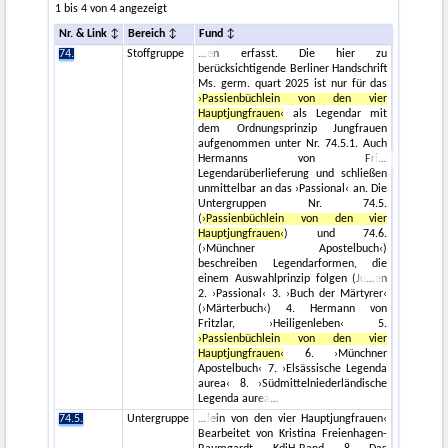
1 bis 4 von 4 angezeigt
Nr. & Link
Bereich
Fund
74.
Stoffgruppe
en erfasst. Die hier zu
berücksichtigende Berliner Handschrift
Ms. germ. quart 2025 ist nur für das
›Passienbüchlein von den vier
Hauptjungfrauen‹
als Legendar mit
dem Ordnungsprinzip Jungfrauen
aufgenommen unter Nr. 74.5.1. Auch
Hermanns von Fri
Legendarüberlieferung und schließen
unmittelbar an das ›Passional‹ an. Die
Untergruppen Nr. 74.5.
(
›Passienbüchlein von den vier
Hauptjungfrauen‹
) und 74.6.
(›Münchner Apostelbuch‹)
beschreiben Legendarformen, die
einem Auswahlprinzip folgen (Ju
en
2. ›Passional‹ 3. ›Buch der Märtyrer‹
(›Märterbuch‹) 4. Hermann von
Fritzlar, ›Heiligenleben‹ 5.
›Passienbüchlein von den vier
Hauptjungfrauen‹
6. ›Münchner
Apostelbuch‹ 7. ›Elsässische Legenda
aurea‹ 8. ›Südmittelniederländische
Legenda aurea
74.5.
Untergruppe
lein von den vier Hauptjungfrauen‹
Bearbeitet von Kristina Freienhagen-