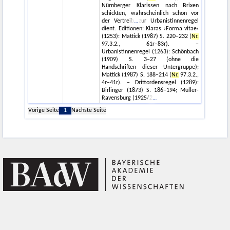
Nürnberger Klarissen nach Brixen
schickten, wahrscheinlich schon vor
der Vertreib
zur Urbanistinnenregel
dient. Editionen: Klaras ›Forma vitae‹
(1253): Mattick (1987) S. 220–232 (
Nr.
97.3.2., 61r–83r). –
Urbanistinnenregel (1263): Schönbach
(1909) S. 3–27 (ohne die
Handschriften dieser Untergruppe);
Mattick (1987) S. 188–214 (
Nr.
97.3.2.,
4r–41r). – Drittordensregel (1289):
Birlinger (1873) S. 186–194; Müller-
Ravensburg (1925/2
Vorige Seite
1
Nächste Seite