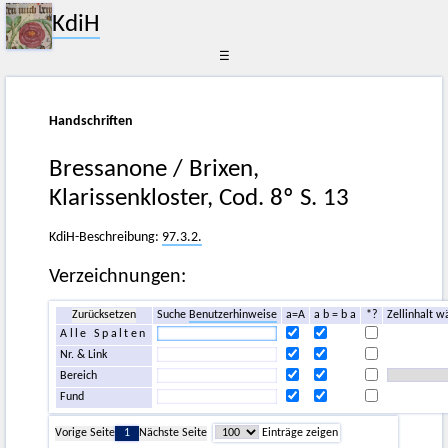
KdiH
☰
Handschriften
Bressanone / Brixen,
Klarissenkloster, Cod. 8º S. 13
KdiH-Beschreibung:
97.3.2.
Verzeichnungen:
Zurücksetzen
Suche
Benutzerhinweise
a=A
a b = b a
*?
Zellinhalt w
Alle Spalten
Nr. & Link
Bereich
Fund
Vorige Seite
1
Nächste Seite
Einträge zeigen