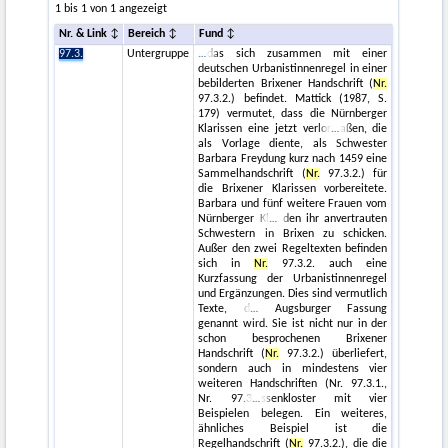
1 bis 1 von 1 angezeigt
Nr. & Link
Bereich
Fund
97.3.
Untergruppe
das sich zusammen mit einer
deutschen Urbanistinnenregel in einer
bebilderten Brixener Handschrift (
Nr.
97.3.2.) befindet. Mattick (1987, S.
179) vermutet, dass die Nürnberger
Klarissen eine jetzt verlor
aßen, die
als Vorlage diente, als Schwester
Barbara Freydung kurz nach 1459 eine
Sammelhandschrift (
Nr.
97.3.2.) für
die Brixener Klarissen vorbereitete.
Barbara und fünf weitere Frauen vom
Nürnberger Kl
den ihr anvertrauten
Schwestern in Brixen zu schicken.
Außer den zwei Regeltexten befinden
sich in
Nr.
97.3.2. auch eine
Kurzfassung der Urbanistinnenregel
und Ergänzungen. Dies sind vermutlich
Texte, d
Augsburger Fassung
genannt wird. Sie ist nicht nur in der
schon besprochenen Brixener
Handschrift (
Nr.
97.3.2.) überliefert,
sondern auch in mindestens vier
weiteren Handschriften (Nr. 97.3.1.,
Nr. 97.3
ssenkloster mit vier
Beispielen belegen. Ein weiteres,
ähnliches Beispiel ist die
Regelhandschrift (
Nr.
97.3.2.), die die