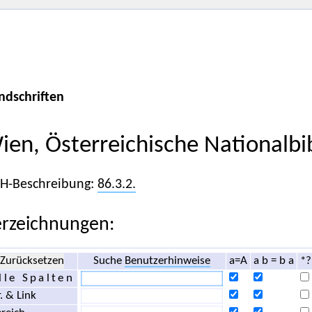
ndschriften
ien, Österreichische Nationalbi
iH-Beschreibung:
86.3.2.
rzeichnungen:
Zurücksetzen
Suche
Benutzerhinweise
a=A
a b = b a
*?
lle Spalten
. & Link