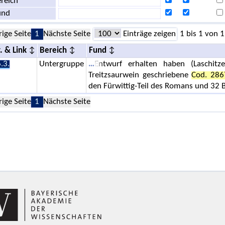
reich
und
rige Seite
1
Nächste Seite
Einträge zeigen
1 bis 1 von 1
. & Link
Bereich
Fund
.3.
Untergruppe
Entwurf erhalten haben (Laschitz
Treitzsaurwein geschriebene
Cod. 286
den Fürwittig-Teil des Romans und 32 
rige Seite
1
Nächste Seite