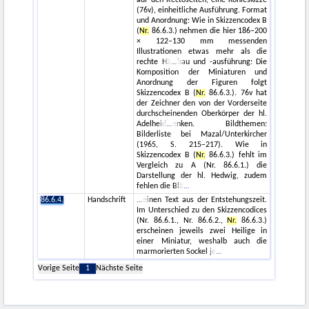
(76v), einheitliche Ausführung. Format
und Anordnung: Wie in Skizzencodex B
(
Nr.
86.6.3.) nehmen die hier 186–200
× 122–130 mm messenden
Illustrationen etwas mehr als die
rechte Hä
bau und -ausführung: Die
Komposition der Miniaturen und
Anordnung der Figuren folgt
Skizzencodex B (
Nr.
86.6.3.). 76v hat
der Zeichner den von der Vorderseite
durchscheinenden Oberkörper der hl.
Adelheid
enken. Bildthemen:
Bilderliste bei Mazal/Unterkircher
(1965, S. 215–217). Wie in
Skizzencodex B (
Nr.
86.6.3.) fehlt im
Vergleich zu A (Nr. 86.6.1.) die
Darstellung der hl. Hedwig, zudem
fehlen die Blä
86.6.4.
Handschrift
einen Text aus der Entstehungszeit.
Im Unterschied zu den Skizzencodices
(Nr. 86.6.1., Nr. 86.6.2.,
Nr.
86.6.3.)
erscheinen jeweils zwei Heilige in
einer Miniatur, weshalb auch die
marmorierten Sockel je
Vorige Seite
1
Nächste Seite