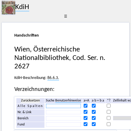
KdiH
☰
Handschriften
Wien, Österreichische
Nationalbibliothek, Cod. Ser. n.
2627
KdiH-Beschreibung:
86.6.3.
Verzeichnungen:
Zurücksetzen
Suche
Benutzerhinweise
a=A
a b = b a
*?
Zellinhalt w
Alle Spalten
Nr. & Link
Bereich
Fund