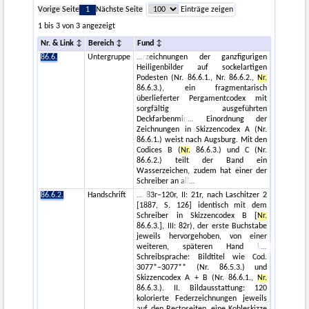
Vorige Seite
1
Nächste Seite
Einträge zeigen
1 bis 3 von 3 angezeigt
Nr. & Link
Bereich
Fund
86.6.
Untergruppe
rzeichnungen der ganzfigurigen
Heiligenbilder auf sockelartigen
Podesten (Nr. 86.6.1., Nr. 86.6.2.,
Nr.
86.6.3.), ein fragmentarisch
überlieferter Pergamentcodex mit
sorgfältig ausgeführten
Deckfarbenmin
Einordnung der
Zeichnungen in Skizzencodex A (Nr.
86.6.1.) weist nach Augsburg. Mit den
Codices B (
Nr.
86.6.3.) und C (Nr.
86.6.2.) teilt der Band ein
Wasserzeichen, zudem hat einer der
Schreiber an all
86.6.2.
Handschrift
83r–120r, II: 21r, nach Laschitzer 2
[1887, S. 126] identisch mit dem
Schreiber in Skizzencodex B [
Nr.
86.6.3.], III: 82r), der erste Buchstabe
jeweils hervorgehoben, von einer
weiteren, späteren Hand k
Schreibsprache: Bildtitel wie Cod.
3077*–3077** (Nr. 86.5.3.) und
Skizzencodex A + B (Nr. 86.6.1.,
Nr.
86.6.3.). II. Bildausstattung: 120
kolorierte Federzeichnungen jeweils
auf den Rectoseiten, eine Kohleskizze